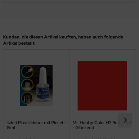
eat Wall Hobby
segawa
ller
Kunden, die diesen Artikel kauften, haben auch folgende
 Models
Artikel bestellt:
bby 2000
bby Boss
bby Craft
mbrol
LOVE KIT
G Models
Italeri Plastikkleber mit Pinsel -
Mr. Hobby Color H3 Red / Rot
15ml
- Glänzend
M