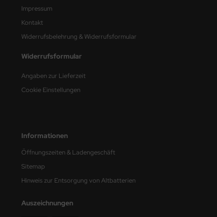
Impressum
e Field Model
Kontakt
bre Model
Widerrufsbelehrung & Widerrufsformular
HUMO-Kits
Widerrufsformular
unkmodels
Angaben zur Lieferzeit
Cookie Einstellungen
ar Art
ecial Hobby
ar-Decals
Informationen
Öffnungszeiten & Ladengeschäft
yata
Sitemap
kom
Hinweis zur Entsorgung von Altbatterien
miya
Auszeichnungen