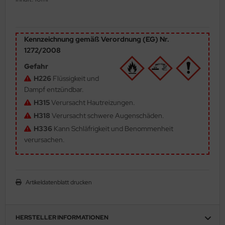
ler
yhawk
Kennzeichnung gemäß Verordnung (EG) Nr.
1272/2008
rces of Valor / Waltersons
Gefahr
re Hobby
H226
Flüssigkeit und
Dampf entzündbar.
eedom Model Kits
H315
Verursacht Hautreizungen.
H318
Verursacht schwere Augenschäden.
jimi
H336
Kann Schläfrigkeit und Benommenheit
verursachen.
ahleri
sPatch Models
Artikeldatenblatt drucken
cko Models
ow2B
HERSTELLER INFORMATIONEN