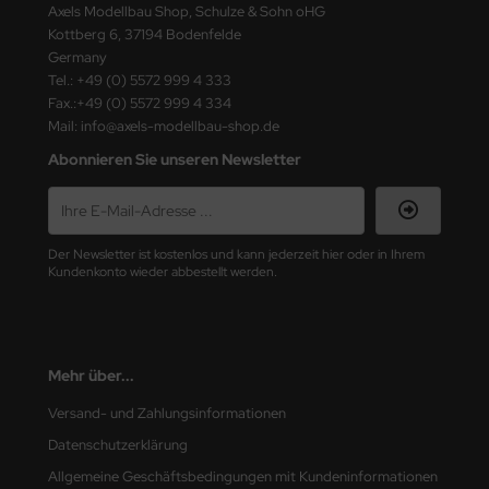
Axels Modellbau Shop, Schulze & Sohn oHG
Kottberg 6, 37194 Bodenfelde
nu-Beemax
Germany
Tel.: +49 (0) 5572 999 4 333
nda-Hobby
Fax.:+49 (0) 5572 999 4 334
Mail: info@axels-modellbau-shop.de
gasus Hobbies
Abonnieren Sie unseren Newsletter
atz Nunu
usmodel
Der Newsletter ist kostenlos und kann jederzeit hier oder in Ihrem
Kundenkonto wieder abbestellt werden.
ar Lights
ntos Model
vell
Mehr über...
Versand- und Zahlungsinformationen
ich.Models
Datenschutzerklärung
den
Allgemeine Geschäftsbedingungen mit Kundeninformationen