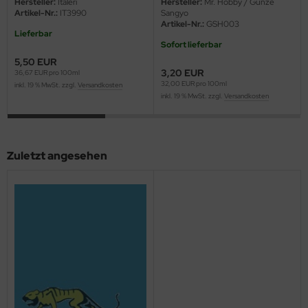
Hersteller:
Italeri
Hersteller:
Mr. Hobby / Gunze
Artikel-Nr.:
IT3990
Sangyo
ini Model
Artikel-Nr.:
GSH003
Lieferbar
Sofort lieferbar
leri
5,50 EUR
3,20 EUR
36,67 EUR pro 100ml
ata
32,00 EUR pro 100ml
inkl. 19 % MwSt. zzgl.
Versandkosten
inkl. 19 % MwSt. zzgl.
Versandkosten
O Collections
NETIC
Zuletzt angesehen
tty Hawk Model
tare
ick
gic Factory
ASTER