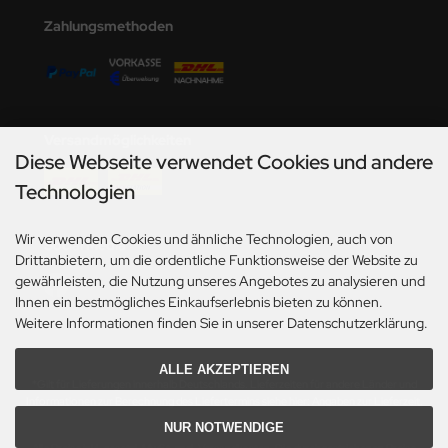
undermodel
Zahlungsmethoden
ger Model
umpeter
lejo
Versandmöglichkeiten
Diese Webseite verwendet Cookies und andere
spid Models
Technologien
ezda
Wir verwenden Cookies und ähnliche Technologien, auch von
Social Media
Drittanbietern, um die ordentliche Funktionsweise der Website zu
gewährleisten, die Nutzung unseres Angebotes zu analysieren und
Ihnen ein bestmögliches Einkaufserlebnis bieten zu können.
Weitere Informationen finden Sie in unserer Datenschutzerklärung.
ALLE AKZEPTIEREN
*Gilt für Lieferungen innerhalb Deutschlands. Lieferzeiten für andere Länder und
Informationen zur Berechnung des Liefertermins siehe hier:
Angaben zur Lieferzeit.
NUR NOTWENDIGE
Alle Preise inkl. gesetzl. MwSt. zzgl.
Versandkosten
. Die durchgestrichenen Preise