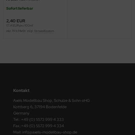
ster Box LTD
Sofort lieferbar
ster Tools
2,40 EUR
17,14 EUR pro 100ml
ng Model
inkl. 19 % MwSt. zzgl.
Versandkosten
liput
niArt
nicraft
rage Hobby
Kontakt
delcollect
Axels Modellbau Shop, Schulze & Sohn oHG
Kottberg 6, 37194 Bodenfelde
ebius Models
Germany
Tel.: +49 (0) 5572 999 4 333
PC
Fax.:+49 (0) 5572 999 4 334
Mail: info@axels-modellbau-shop.de
. Hobby / Gunze Sangyo