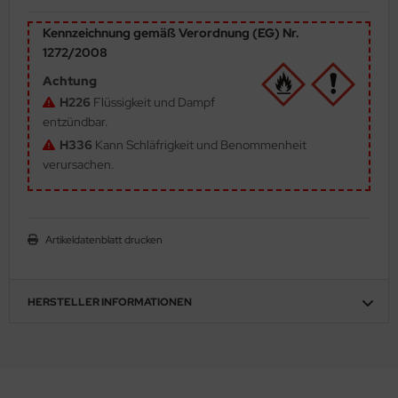
ler
Kennzeichnung gemäß Verordnung (EG) Nr.
1272/2008
yhawk
Achtung
rces of Valor / Waltersons
H226
Flüssigkeit und Dampf
entzündbar.
re Hobby
H336
Kann Schläfrigkeit und Benommenheit
verursachen.
eedom Model Kits
jimi
Artikeldatenblatt drucken
ahleri
sPatch Models
HERSTELLER INFORMATIONEN
cko Models
ow2B