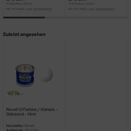
17,14 EUR pro 100ml
17,14 EUR pro 100ml
ini Model
inkl. 19 % MwSt. zzgl.
Versandkosten
inkl. 19 % MwSt. zzgl.
Versandkosten
leri
Zuletzt angesehen
ata
O Collections
NETIC
tty Hawk Model
tare
ick
Revell 01 Farblos / Klarlack -
gic Factory
Glänzend - 14ml
ASTER
Hersteller:
Revell
Artikel-Nr.:
RV32101