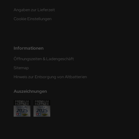
e Field Model
Angaben zur Lieferzeit
Cookie Einstellungen
bre Model
HUMO-Kits
unkmodels
Informationen
Öffnungszeiten & Ladengeschäft
ar Art
Sitemap
ecial Hobby
Hinweis zur Entsorgung von Altbatterien
ar-Decals
Auszeichnungen
yata
kom
miya