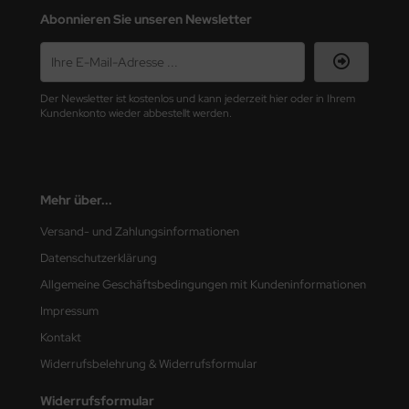
Abonnieren Sie unseren Newsletter
nu-Beemax
nda-Hobby
Der Newsletter ist kostenlos und kann jederzeit hier oder in Ihrem
gasus Hobbies
Kundenkonto wieder abbestellt werden.
atz Nunu
usmodel
Mehr über...
ar Lights
Versand- und Zahlungsinformationen
Datenschutzerklärung
ntos Model
Allgemeine Geschäftsbedingungen mit Kundeninformationen
vell
Impressum
Kontakt
ich.Models
Widerrufsbelehrung & Widerrufsformular
den
Widerrufsformular