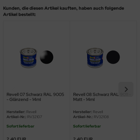
eat Wall Hobby
Kunden, die diesen Artikel kauften, haben auch folgende
Artikel bestellt:
segawa
ller
 Models
bby 2000
bby Boss
bby Craft
Revell 07 Schwarz RAL 9005
Revell 08 Schwarz RAL 9011 -
mbrol
- Glänzend - 14ml
Matt - 14ml
LOVE KIT
Hersteller:
Revell
Hersteller:
Revell
Artikel-Nr.:
RV32107
Artikel-Nr.:
RV32108
G Models
Sofort lieferbar
Sofort lieferbar
M
2,40 EUR
2,40 EUR