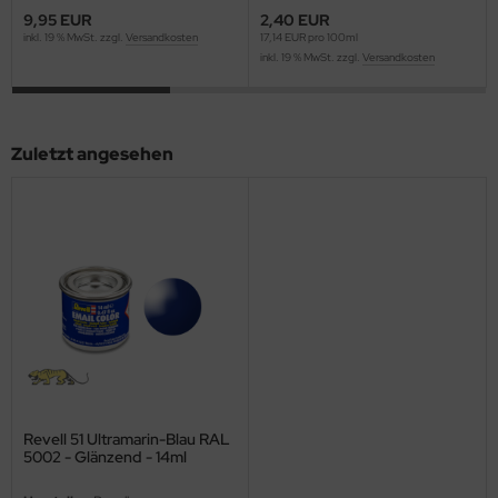
9,95 EUR
2,40 EUR
ini Model
inkl. 19 % MwSt. zzgl.
Versandkosten
17,14 EUR pro 100ml
inkl. 19 % MwSt. zzgl.
Versandkosten
leri
ata
Zuletzt angesehen
O Collections
NETIC
tty Hawk Model
tare
ick
gic Factory
Revell 51 Ultramarin-Blau RAL
5002 - Glänzend - 14ml
ASTER