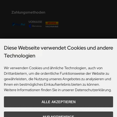
undermodel
umpeter
Zahlungsmethoden
lejo
spid Models
Versandmöglichkeiten
ezda
Diese Webseite verwendet Cookies und andere
Technologien
Wir verwenden Cookies und ähnliche Technologien, auch von
Social Media
Drittanbietern, um die ordentliche Funktionsweise der Website zu
gewährleisten, die Nutzung unseres Angebotes zu analysieren und
Ihnen ein bestmögliches Einkaufserlebnis bieten zu können.
Weitere Informationen finden Sie in unserer Datenschutzerklärung.
ALLE AKZEPTIEREN
*Gilt für Lieferungen innerhalb Deutschlands. Lieferzeiten für andere Länder und
Informationen zur Berechnung des Liefertermins siehe hier:
Angaben zur Lieferzeit.