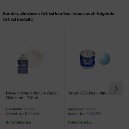
eat Wall Hobby
Kunden, die diesen Artikel kauften, haben auch folgende
segawa
Artikel bestellt:
ller
 Models
bby 2000
bby Boss
bby Craft
mbrol
Revell Spray Color 04 Weiß -
Revell 752 Blau - Klar - 14ml
Glänzend - 100ml
LOVE KIT
Hersteller:
Revell
Hersteller:
Revell
G Models
Artikel-Nr.:
RV34104
Artikel-Nr.:
RV32752
Sofort lieferbar
Sofort lieferbar
M