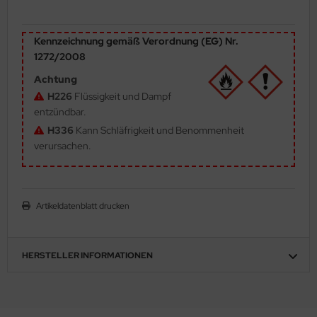
ler
Kennzeichnung gemäß Verordnung (EG) Nr.
yhawk
1272/2008
rces of Valor / Waltersons
Achtung
H226
Flüssigkeit und Dampf
re Hobby
entzündbar.
H336
Kann Schläfrigkeit und Benommenheit
eedom Model Kits
verursachen.
jimi
ahleri
Artikeldatenblatt drucken
sPatch Models
HERSTELLER INFORMATIONEN
cko Models
ow2B