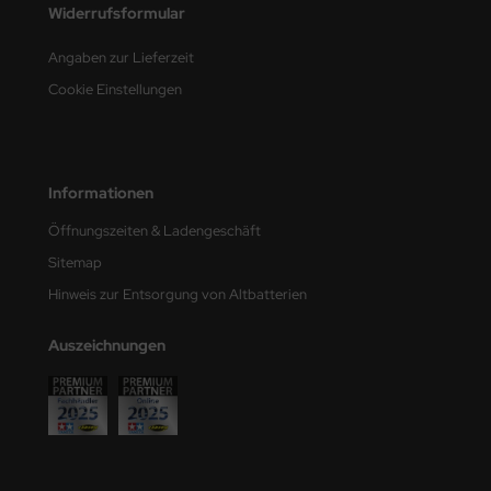
Widerrufsformular
e Field Model
Angaben zur Lieferzeit
bre Model
Cookie Einstellungen
HUMO-Kits
unkmodels
Informationen
ar Art
Öffnungszeiten & Ladengeschäft
ecial Hobby
Sitemap
Hinweis zur Entsorgung von Altbatterien
ar-Decals
Auszeichnungen
yata
kom
miya