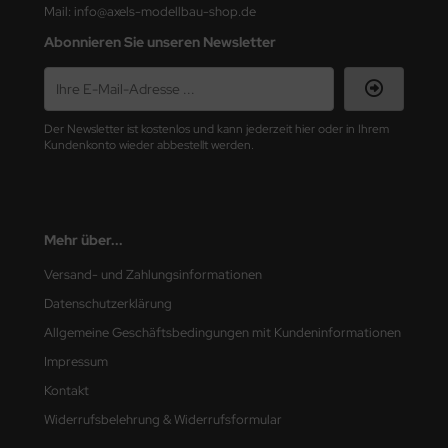
Mail: info@axels-modellbau-shop.de
nu-Beemax
Abonnieren Sie unseren Newsletter
nda-Hobby
gasus Hobbies
Der Newsletter ist kostenlos und kann jederzeit hier oder in Ihrem
Kundenkonto wieder abbestellt werden.
atz Nunu
usmodel
Mehr über...
ar Lights
Versand- und Zahlungsinformationen
ntos Model
Datenschutzerklärung
Allgemeine Geschäftsbedingungen mit Kundeninformationen
vell
Impressum
ich.Models
Kontakt
Widerrufsbelehrung & Widerrufsformular
den