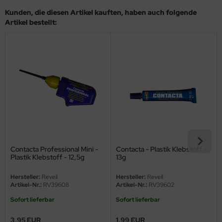
eat Wall Hobby
Kunden, die diesen Artikel kauften, haben auch folgende
Artikel bestellt:
segawa
ller
 Models
bby 2000
bby Boss
bby Craft
Contacta Professional Mini -
Contacta - Plastik Klebstoff -
mbrol
Plastik Klebstoff - 12,5g
13g
LOVE KIT
Hersteller:
Revell
Hersteller:
Revell
Artikel-Nr.:
RV39608
Artikel-Nr.:
RV39602
G Models
Sofort lieferbar
Sofort lieferbar
M
3,95 EUR
1,99 EUR