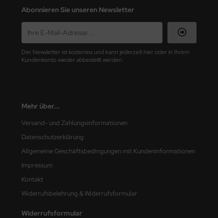
Abonnieren Sie unseren Newsletter
nu-Beemax
nda-Hobby
Der Newsletter ist kostenlos und kann jederzeit hier oder in Ihrem
Kundenkonto wieder abbestellt werden.
gasus Hobbies
atz Nunu
usmodel
Mehr über...
Versand- und Zahlungsinformationen
ar Lights
Datenschutzerklärung
ntos Model
Allgemeine Geschäftsbedingungen mit Kundeninformationen
vell
Impressum
Kontakt
ich.Models
Widerrufsbelehrung & Widerrufsformular
den
Widerrufsformular