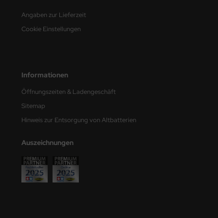
e Field Model
Angaben zur Lieferzeit
Cookie Einstellungen
bre Model
HUMO-Kits
unkmodels
Informationen
Öffnungszeiten & Ladengeschäft
ar Art
Sitemap
ecial Hobby
Hinweis zur Entsorgung von Altbatterien
ar-Decals
Auszeichnungen
yata
kom
miya