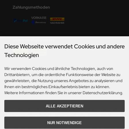
undermodel
Zahlungsmethoden
umpeter
lejo
spid Models
Versandmöglichkeiten
Diese Webseite verwendet Cookies und andere
ezda
Technologien
Wir verwenden Cookies und ähnliche Technologien, auch von
Social Media
Drittanbietern, um die ordentliche Funktionsweise der Website zu
gewährleisten, die Nutzung unseres Angebotes zu analysieren und
Ihnen ein bestmögliches Einkaufserlebnis bieten zu können.
Weitere Informationen finden Sie in unserer Datenschutzerklärung.
ALLE AKZEPTIEREN
*Gilt für Lieferungen innerhalb Deutschlands. Lieferzeiten für andere Länder und
Informationen zur Berechnung des Liefertermins siehe hier:
Angaben zur Lieferzeit.
NUR NOTWENDIGE
Alle Preise inkl. gesetzl. MwSt. zzgl.
Versandkosten
. Die durchgestrichenen Preise