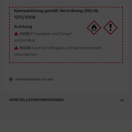
ler
Kennzeichnung gemäß Verordnung (EG) Nr.
1272/2008
yhawk
Achtung
rces of Valor / Waltersons
H226
Flüssigkeit und Dampf
entzündbar.
re Hobby
H336
Kann Schläfrigkeit und Benommenheit
verursachen.
eedom Model Kits
jimi
Artikeldatenblatt drucken
ahleri
sPatch Models
HERSTELLER INFORMATIONEN
cko Models
ow2B