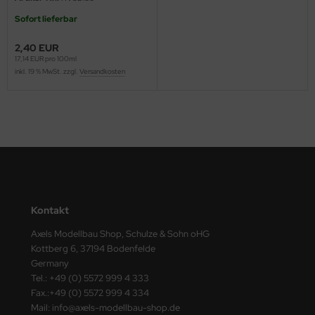
ster Box LTD
Sofort lieferbar
ster Tools
2,40 EUR
17,14 EUR pro 100ml
ng Model
inkl. 19 % MwSt. zzgl.
Versandkosten
liput
niArt
nicraft
rage Hobby
Kontakt
delcollect
Axels Modellbau Shop, Schulze & Sohn oHG
Kottberg 6, 37194 Bodenfelde
ebius Models
Germany
Tel.: +49 (0) 5572 999 4 333
PC
Fax.:+49 (0) 5572 999 4 334
Mail: info@axels-modellbau-shop.de
. Hobby / Gunze Sangyo