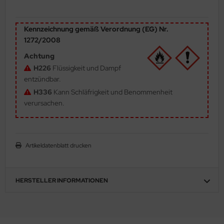
ler
Kennzeichnung gemäß Verordnung (EG) Nr.
yhawk
1272/2008
rces of Valor / Waltersons
Achtung
H226
Flüssigkeit und Dampf
re Hobby
entzündbar.
H336
Kann Schläfrigkeit und Benommenheit
eedom Model Kits
verursachen.
jimi
ahleri
Artikeldatenblatt drucken
sPatch Models
HERSTELLER INFORMATIONEN
cko Models
ow2B