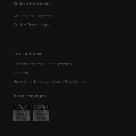
Widerrufsformular
e Field Model
Angaben zur Lieferzeit
bre Model
Cookie Einstellungen
HUMO-Kits
unkmodels
Informationen
ar Art
Öffnungszeiten & Ladengeschäft
ecial Hobby
Sitemap
Hinweis zur Entsorgung von Altbatterien
ar-Decals
Auszeichnungen
yata
kom
miya