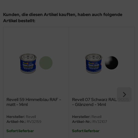
eat Wall Hobby
Kunden, die diesen Artikel kauften, haben auch folgende
segawa
Artikel bestellt:
ller
 Models
bby 2000
bby Boss
bby Craft
mbrol
Revell 59 Himmelblau RAF -
Revell 07 Schwarz RAL 9005
matt - 14ml
- Glänzend - 14ml
LOVE KIT
Hersteller:
Revell
Hersteller:
Revell
G Models
Artikel-Nr.:
RV32159
Artikel-Nr.:
RV32107
Sofort lieferbar
Sofort lieferbar
M