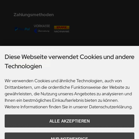
undermodel
ger Model
Zahlungsmethoden
umpeter
lejo
Versandmöglichkeiten
spid Models
Diese Webseite verwendet Cookies und andere
Technologien
ezda
Wir verwenden Cookies und ähnliche Technologien, auch von
Social Media
Drittanbietern, um die ordentliche Funktionsweise der Website zu
gewährleisten, die Nutzung unseres Angebotes zu analysieren und
Ihnen ein bestmögliches Einkaufserlebnis bieten zu können.
Weitere Informationen finden Sie in unserer Datenschutzerklärung.
ALLE AKZEPTIEREN
*Gilt für Lieferungen innerhalb Deutschlands. Lieferzeiten für andere Länder und
Informationen zur Berechnung des Liefertermins siehe hier:
Angaben zur Lieferzeit.