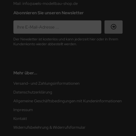
Mail: info@axels-modellbau-shop.de
nu-Beemax
Abonnieren Sie unseren Newsletter
nda-Hobby
gasus Hobbies
Der Newsletter ist kostenlos und kann jederzeit hier oder in Ihrem
Kundenkonto wieder abbestellt werden.
atz Nunu
usmodel
Mehr über...
ar Lights
Versand- und Zahlungsinformationen
ntos Model
Datenschutzerklärung
Allgemeine Geschäftsbedingungen mit Kundeninformationen
vell
Impressum
ich.Models
Kontakt
Widerrufsbelehrung & Widerrufsformular
den