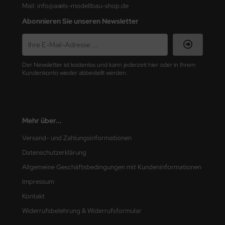
Mail: info@axels-modellbau-shop.de
nu-Beemax
Abonnieren Sie unseren Newsletter
nda-Hobby
gasus Hobbies
Der Newsletter ist kostenlos und kann jederzeit hier oder in Ihrem
Kundenkonto wieder abbestellt werden.
atz Nunu
usmodel
Mehr über...
ar Lights
Versand- und Zahlungsinformationen
ntos Model
Datenschutzerklärung
Allgemeine Geschäftsbedingungen mit Kundeninformationen
vell
Impressum
ich.Models
Kontakt
Widerrufsbelehrung & Widerrufsformular
den