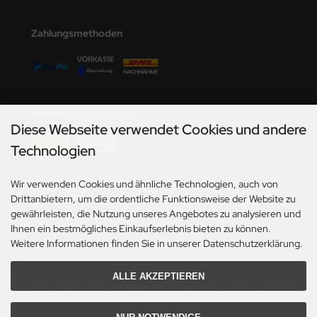
undermodel
umpeter
Zahlungsmethoden
lejo
spid Models
Versandmöglichkeiten
ezda
Diese Webseite verwendet Cookies und andere
Technologien
Wir verwenden Cookies und ähnliche Technologien, auch von
Social Media
Drittanbietern, um die ordentliche Funktionsweise der Website zu
gewährleisten, die Nutzung unseres Angebotes zu analysieren und
Ihnen ein bestmögliches Einkaufserlebnis bieten zu können.
Weitere Informationen finden Sie in unserer Datenschutzerklärung.
ALLE AKZEPTIEREN
*Gilt für Lieferungen innerhalb Deutschlands. Lieferzeiten für andere Länder und
Informationen zur Berechnung des Liefertermins siehe hier:
Angaben zur Lieferzeit.