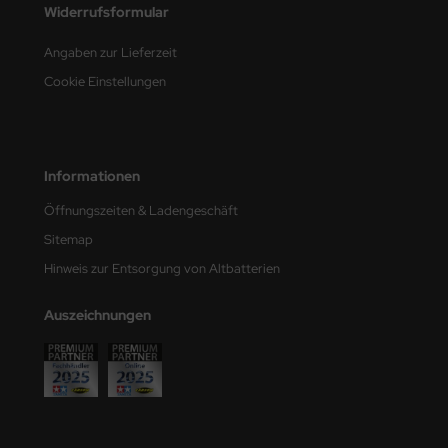
Widerrufsformular
e Field Model
Angaben zur Lieferzeit
bre Model
Cookie Einstellungen
HUMO-Kits
unkmodels
Informationen
ar Art
Öffnungszeiten & Ladengeschäft
ecial Hobby
Sitemap
Hinweis zur Entsorgung von Altbatterien
ar-Decals
Auszeichnungen
yata
kom
miya