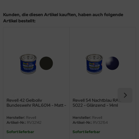
eat Wall Hobby
Kunden, die diesen Artikel kauften, haben auch folgende
segawa
Artikel bestellt:
ller
 Models
bby 2000
bby Boss
bby Craft
mbrol
Revell 42 Gelboliv
Revell 54 Nachtblau RAL
Bundeswehr RAL6014 - Matt -
5022 - Glänzend - 14ml
LOVE KIT
14ml
Hersteller:
Revell
Hersteller:
Revell
G Models
Artikel-Nr.:
RV32142
Artikel-Nr.:
RV32154
Sofort lieferbar
Sofort lieferbar
M