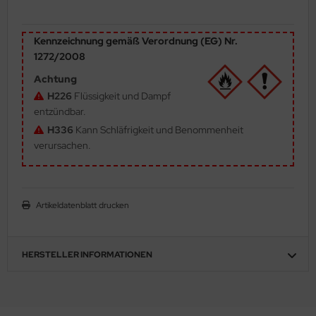
ler
Kennzeichnung gemäß Verordnung (EG) Nr.
yhawk
1272/2008
rces of Valor / Waltersons
Achtung
H226
Flüssigkeit und Dampf
re Hobby
entzündbar.
H336
Kann Schläfrigkeit und Benommenheit
eedom Model Kits
verursachen.
jimi
ahleri
Artikeldatenblatt drucken
sPatch Models
HERSTELLER INFORMATIONEN
cko Models
ow2B