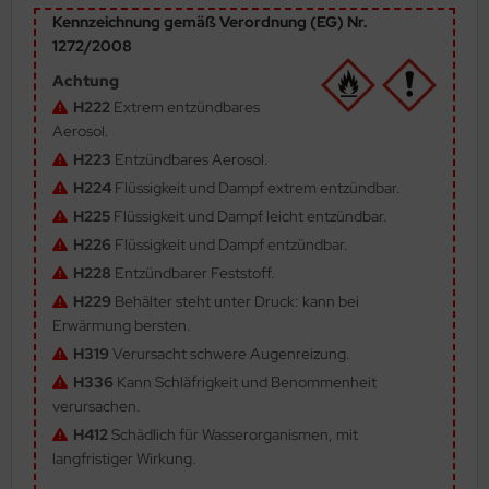
Kennzeichnung gemäß Verordnung (EG) Nr.
ler
1272/2008
yhawk
Achtung
H222
Extrem entzündbares
rces of Valor / Waltersons
Aerosol.
H223
Entzündbares Aerosol.
re Hobby
H224
Flüssigkeit und Dampf extrem entzündbar.
eedom Model Kits
H225
Flüssigkeit und Dampf leicht entzündbar.
H226
Flüssigkeit und Dampf entzündbar.
jimi
H228
Entzündbarer Feststoff.
H229
Behälter steht unter Druck: kann bei
ahleri
Erwärmung bersten.
H319
Verursacht schwere Augenreizung.
sPatch Models
H336
Kann Schläfrigkeit und Benommenheit
cko Models
verursachen.
H412
Schädlich für Wasserorganismen, mit
ow2B
langfristiger Wirkung.