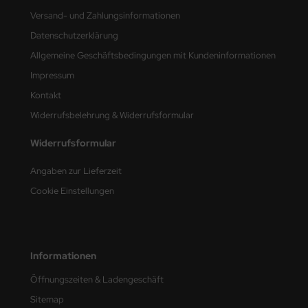
e Field Model
Versand- und Zahlungsinformationen
Datenschutzerklärung
bre Model
Allgemeine Geschäftsbedingungen mit Kundeninformationen
HUMO-Kits
Impressum
Kontakt
unkmodels
Widerrufsbelehrung & Widerrufsformular
ar Art
Widerrufsformular
ecial Hobby
Angaben zur Lieferzeit
Cookie Einstellungen
ar-Decals
yata
kom
Informationen
Öffnungszeiten & Ladengeschäft
miya
Sitemap