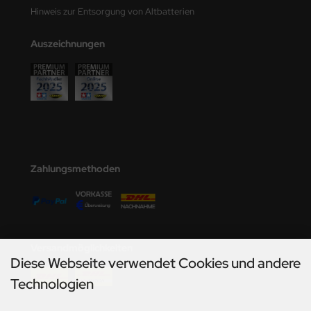
undermodel
Hinweis zur Entsorgung von Altbatterien
ger Model
Auszeichnungen
umpeter
lejo
spid Models
ezda
Zahlungsmethoden
Versandmöglichkeiten
Diese Webseite verwendet Cookies und andere
Technologien