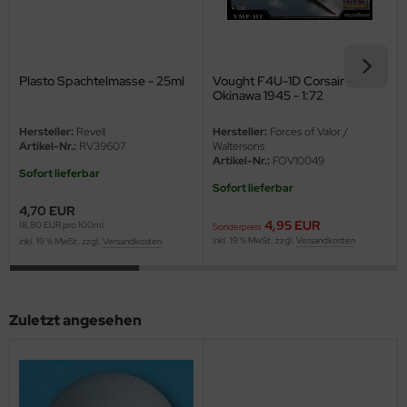
ini Model
leri
Plasto Spachtelmasse - 25ml
Vought F4U-1D Corsair -
Okinawa 1945 - 1:72
ata
Hersteller:
Revell
Hersteller:
Forces of Valor /
O Collections
Artikel-Nr.:
RV39607
Waltersons
Artikel-Nr.:
FOV10049
Sofort lieferbar
NETIC
Sofort lieferbar
4,70 EUR
tty Hawk Model
4,95 EUR
18,80 EUR pro 100ml
Sonderpreis
inkl. 19 % MwSt. zzgl.
Versandkosten
inkl. 19 % MwSt. zzgl.
Versandkosten
tare
ick
Zuletzt angesehen
gic Factory
ASTER