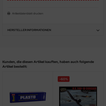
eat Wall Hobby
segawa
Artikeldatenblatt drucken
ller
HERSTELLER INFORMATIONEN
 Models
bby 2000
bby Boss
Kunden, die diesen Artikel kauften, haben auch folgende
bby Craft
Artikel bestellt:
mbrol
-60%
LOVE KIT
G Models
M