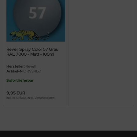
ster Box LTD
ster Tools
ng Model
liput
Revell Spray Color 57 Grau
RAL 7000 - Matt - 100ml
niArt
Hersteller:
Revell
nicraft
Artikel-Nr.:
RV34157
Sofort lieferbar
rage Hobby
9,95 EUR
delcollect
inkl. 19 % MwSt. zzgl.
Versandkosten
ebius Models
PC
. Hobby / Gunze Sangyo