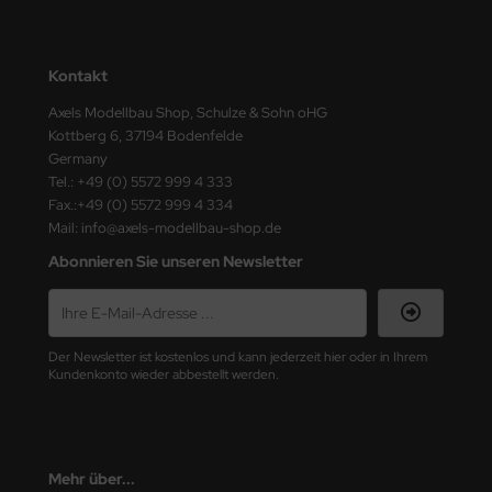
nu-Beemax
Kontakt
nda-Hobby
Axels Modellbau Shop, Schulze & Sohn oHG
Kottberg 6, 37194 Bodenfelde
gasus Hobbies
Germany
Tel.: +49 (0) 5572 999 4 333
atz Nunu
Fax.:+49 (0) 5572 999 4 334
Mail: info@axels-modellbau-shop.de
usmodel
Abonnieren Sie unseren Newsletter
ar Lights
ntos Model
Der Newsletter ist kostenlos und kann jederzeit hier oder in Ihrem
vell
Kundenkonto wieder abbestellt werden.
ich.Models
den
Mehr über...