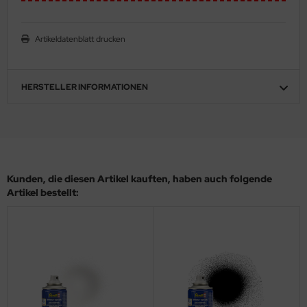
eat Wall Hobby
segawa
Artikeldatenblatt drucken
ller
HERSTELLER INFORMATIONEN
 Models
bby 2000
bby Boss
Kunden, die diesen Artikel kauften, haben auch folgende
bby Craft
Artikel bestellt:
mbrol
LOVE KIT
G Models
M