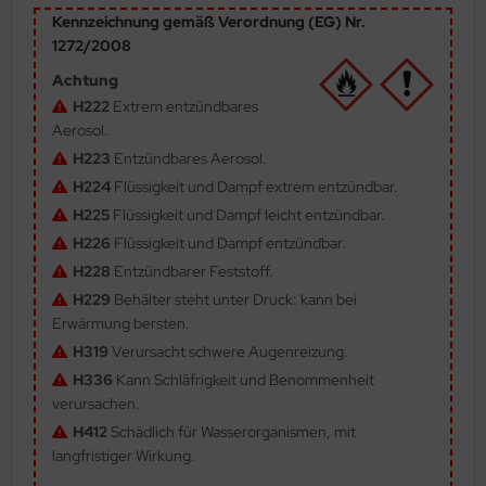
Kennzeichnung gemäß Verordnung (EG) Nr.
ler
1272/2008
yhawk
Achtung
H222
Extrem entzündbares
rces of Valor / Waltersons
Aerosol.
H223
Entzündbares Aerosol.
re Hobby
H224
Flüssigkeit und Dampf extrem entzündbar.
eedom Model Kits
H225
Flüssigkeit und Dampf leicht entzündbar.
H226
Flüssigkeit und Dampf entzündbar.
jimi
H228
Entzündbarer Feststoff.
H229
Behälter steht unter Druck: kann bei
ahleri
Erwärmung bersten.
H319
Verursacht schwere Augenreizung.
sPatch Models
H336
Kann Schläfrigkeit und Benommenheit
cko Models
verursachen.
H412
Schädlich für Wasserorganismen, mit
ow2B
langfristiger Wirkung.