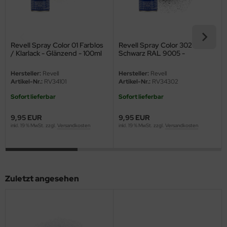
ini Model
leri
Revell Spray Color 01 Farblos
Revell Spray Color 302
/ Klarlack - Glänzend - 100ml
Schwarz RAL 9005 -
ata
Seidenmatt - 100ml
Hersteller:
Revell
Hersteller:
Revell
O Collections
Artikel-Nr.:
RV34101
Artikel-Nr.:
RV34302
Sofort lieferbar
Sofort lieferbar
NETIC
9,95 EUR
9,95 EUR
tty Hawk Model
inkl. 19 % MwSt. zzgl.
Versandkosten
inkl. 19 % MwSt. zzgl.
Versandkosten
tare
ick
Zuletzt angesehen
gic Factory
ASTER