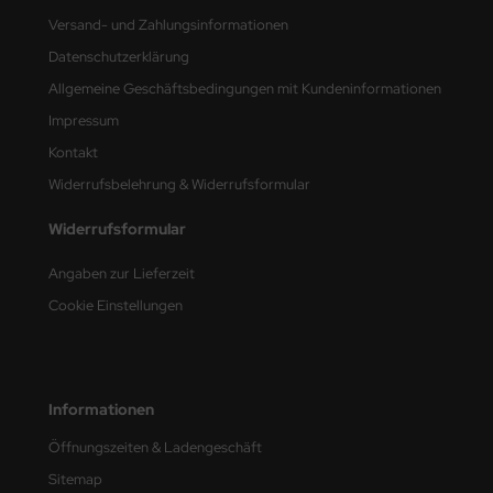
e Field Model
Versand- und Zahlungsinformationen
Datenschutzerklärung
bre Model
Allgemeine Geschäftsbedingungen mit Kundeninformationen
HUMO-Kits
Impressum
Kontakt
unkmodels
Widerrufsbelehrung & Widerrufsformular
ar Art
Widerrufsformular
ecial Hobby
Angaben zur Lieferzeit
Cookie Einstellungen
ar-Decals
yata
kom
Informationen
Öffnungszeiten & Ladengeschäft
miya
Sitemap