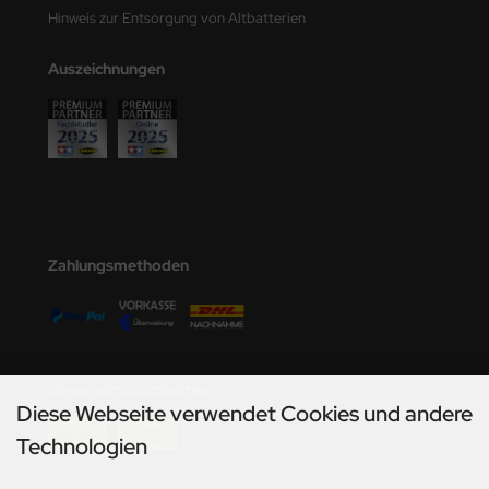
undermodel
Hinweis zur Entsorgung von Altbatterien
ger Model
Auszeichnungen
umpeter
lejo
spid Models
ezda
Zahlungsmethoden
Versandmöglichkeiten
Diese Webseite verwendet Cookies und andere
Technologien