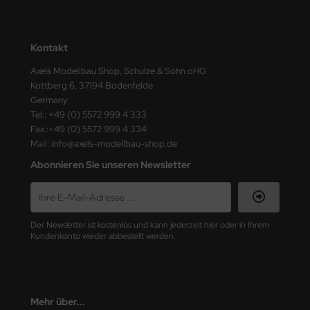
nu-Beemax
Kontakt
nda-Hobby
Axels Modellbau Shop, Schulze & Sohn oHG
Kottberg 6, 37194 Bodenfelde
gasus Hobbies
Germany
Tel.: +49 (0) 5572 999 4 333
atz Nunu
Fax.:+49 (0) 5572 999 4 334
Mail: info@axels-modellbau-shop.de
usmodel
Abonnieren Sie unseren Newsletter
ar Lights
ntos Model
Der Newsletter ist kostenlos und kann jederzeit hier oder in Ihrem
vell
Kundenkonto wieder abbestellt werden.
ich.Models
den
Mehr über...