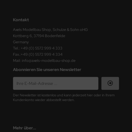
ster Box LTD
ster Tools
Kontakt
ng Model
Axels Modellbau Shop, Schulze & Sohn oHG
Kottberg 6, 37194 Bodenfelde
liput
Germany
Tel.: +49 (0) 5572 999 4 333
Fax.:+49 (0) 5572 999 4 334
niArt
Mail: info@axels-modellbau-shop.de
nicraft
Abonnieren Sie unseren Newsletter
rage Hobby
delcollect
Der Newsletter ist kostenlos und kann jederzeit hier oder in Ihrem
Kundenkonto wieder abbestellt werden.
ebius Models
PC
Mehr über...
. Hobby / Gunze Sangyo