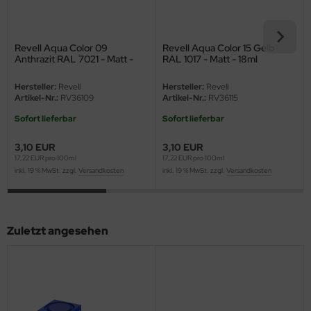
eat Wall Hobby
segawa
Revell Aqua Color 09
Revell Aqua Color 15 Gelb
Anthrazit RAL 7021 - Matt -
RAL 1017 - Matt - 18ml
ller
18ml
Hersteller:
Revell
Hersteller:
Revell
 Models
Artikel-Nr.:
RV36109
Artikel-Nr.:
RV36115
Sofort lieferbar
Sofort lieferbar
bby 2000
3,10 EUR
3,10 EUR
bby Boss
17,22 EUR pro 100ml
17,22 EUR pro 100ml
inkl. 19 % MwSt. zzgl.
Versandkosten
inkl. 19 % MwSt. zzgl.
Versandkosten
bby Craft
mbrol
Zuletzt angesehen
LOVE KIT
G Models
M