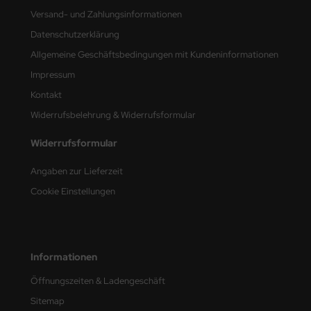
Versand- und Zahlungsinformationen
nu-Beemax
Datenschutzerklärung
Allgemeine Geschäftsbedingungen mit Kundeninformationen
nda-Hobby
Impressum
gasus Hobbies
Kontakt
Widerrufsbelehrung & Widerrufsformular
atz Nunu
Widerrufsformular
usmodel
Angaben zur Lieferzeit
ar Lights
Cookie Einstellungen
ntos Model
vell
Informationen
ich.Models
Öffnungszeiten & Ladengeschäft
den
Sitemap