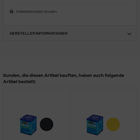
ler
Artikeldatenblatt drucken
yhawk
HERSTELLER INFORMATIONEN
rces of Valor / Waltersons
re Hobby
eedom Model Kits
jimi
Kunden, die diesen Artikel kauften, haben auch folgende
Artikel bestellt:
ahleri
sPatch Models
cko Models
ow2B