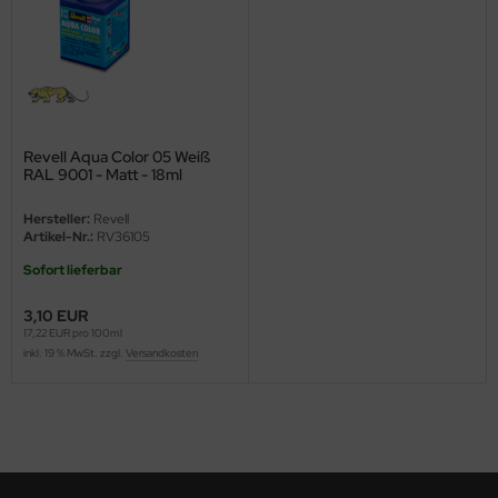
ini Model
leri
ata
Revell Aqua Color 05 Weiß
RAL 9001 - Matt - 18ml
O Collections
Hersteller:
Revell
NETIC
Artikel-Nr.:
RV36105
Sofort lieferbar
tty Hawk Model
3,10 EUR
tare
17,22 EUR pro 100ml
inkl. 19 % MwSt. zzgl.
Versandkosten
ick
gic Factory
ASTER