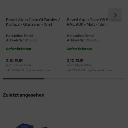
eat Wall Hobby
segawa
Revell Aqua Color 01 Farblos /
Revell Aqua Color 08 Schwarz
Klarlack - Glänzend - 18ml
RAL 9011 - Matt - 18ml
ller
Hersteller:
Revell
Hersteller:
Revell
 Models
Artikel-Nr.:
RV36101
Artikel-Nr.:
RV36108
Sofort lieferbar
Sofort lieferbar
bby 2000
3,10 EUR
3,10 EUR
bby Boss
17,22 EUR pro 100ml
17,22 EUR pro 100ml
inkl. 19 % MwSt. zzgl.
Versandkosten
inkl. 19 % MwSt. zzgl.
Versandkosten
bby Craft
mbrol
Zuletzt angesehen
LOVE KIT
G Models
M