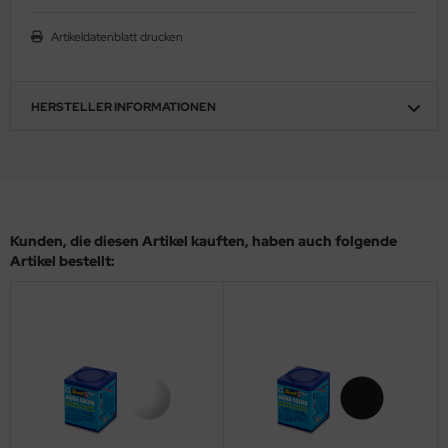
ler
Artikeldatenblatt drucken
yhawk
HERSTELLER INFORMATIONEN
rces of Valor / Waltersons
re Hobby
eedom Model Kits
jimi
Kunden, die diesen Artikel kauften, haben auch folgende
Artikel bestellt:
ahleri
sPatch Models
cko Models
ow2B