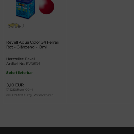
ini Model
leri
ata
Revell Aqua Color 34 Ferrari
Rot - Glänzend - 18ml
O Collections
Hersteller:
Revell
NETIC
Artikel-Nr.:
RV36134
Sofort lieferbar
tty Hawk Model
3,10 EUR
tare
17,22 EUR pro 100ml
inkl. 19 % MwSt. zzgl.
Versandkosten
ick
gic Factory
ASTER