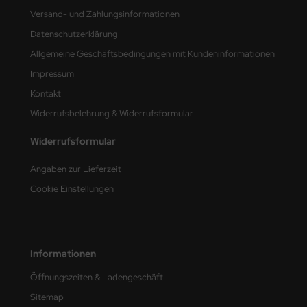
Versand- und Zahlungsinformationen
nu-Beemax
Datenschutzerklärung
Allgemeine Geschäftsbedingungen mit Kundeninformationen
nda-Hobby
Impressum
gasus Hobbies
Kontakt
Widerrufsbelehrung & Widerrufsformular
atz Nunu
Widerrufsformular
usmodel
Angaben zur Lieferzeit
ar Lights
Cookie Einstellungen
ntos Model
vell
Informationen
ich.Models
Öffnungszeiten & Ladengeschäft
den
Sitemap