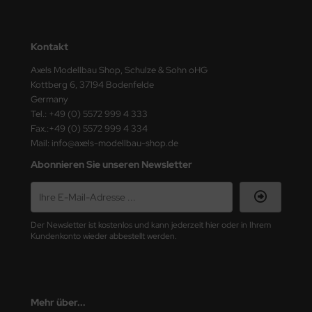
ster Box LTD
ster Tools
Kontakt
ng Model
Axels Modellbau Shop, Schulze & Sohn oHG
Kottberg 6, 37194 Bodenfelde
liput
Germany
Tel.: +49 (0) 5572 999 4 333
Fax.:+49 (0) 5572 999 4 334
niArt
Mail: info@axels-modellbau-shop.de
nicraft
Abonnieren Sie unseren Newsletter
rage Hobby
delcollect
Der Newsletter ist kostenlos und kann jederzeit hier oder in Ihrem
Kundenkonto wieder abbestellt werden.
ebius Models
PC
Mehr über...
. Hobby / Gunze Sangyo