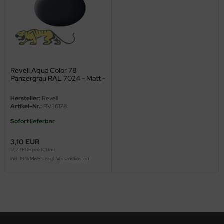
ini Model
leri
ata
Revell Aqua Color 78
Panzergrau RAL 7024 - Matt -
O Collections
18ml
Hersteller:
Revell
NETIC
Artikel-Nr.:
RV36178
Sofort lieferbar
tty Hawk Model
3,10 EUR
tare
17,22 EUR pro 100ml
inkl. 19 % MwSt. zzgl.
Versandkosten
ick
gic Factory
ASTER