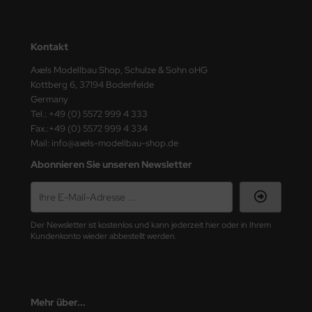
ster Box LTD
ster Tools
Kontakt
ng Model
Axels Modellbau Shop, Schulze & Sohn oHG
Kottberg 6, 37194 Bodenfelde
liput
Germany
Tel.: +49 (0) 5572 999 4 333
Fax.:+49 (0) 5572 999 4 334
niArt
Mail: info@axels-modellbau-shop.de
nicraft
Abonnieren Sie unseren Newsletter
rage Hobby
delcollect
Der Newsletter ist kostenlos und kann jederzeit hier oder in Ihrem
Kundenkonto wieder abbestellt werden.
ebius Models
PC
Mehr über...
. Hobby / Gunze Sangyo