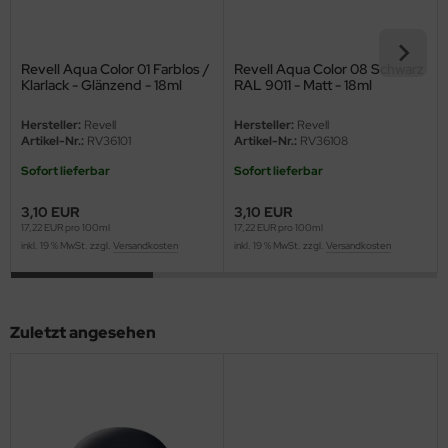
eat Wall Hobby
segawa
Revell Aqua Color 01 Farblos /
Revell Aqua Color 08 Schwarz
Klarlack - Glänzend - 18ml
RAL 9011 - Matt - 18ml
ller
Hersteller:
Revell
Hersteller:
Revell
 Models
Artikel-Nr.:
RV36101
Artikel-Nr.:
RV36108
Sofort lieferbar
Sofort lieferbar
bby 2000
3,10 EUR
3,10 EUR
bby Boss
17,22 EUR pro 100ml
17,22 EUR pro 100ml
inkl. 19 % MwSt. zzgl.
Versandkosten
inkl. 19 % MwSt. zzgl.
Versandkosten
bby Craft
mbrol
Zuletzt angesehen
LOVE KIT
G Models
M