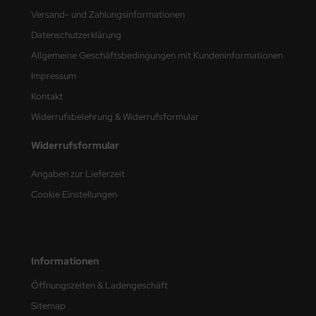
Versand- und Zahlungsinformationen
nu-Beemax
Datenschutzerklärung
Allgemeine Geschäftsbedingungen mit Kundeninformationen
nda-Hobby
Impressum
gasus Hobbies
Kontakt
Widerrufsbelehrung & Widerrufsformular
atz Nunu
Widerrufsformular
usmodel
Angaben zur Lieferzeit
ar Lights
Cookie Einstellungen
ntos Model
vell
Informationen
ich.Models
Öffnungszeiten & Ladengeschäft
den
Sitemap