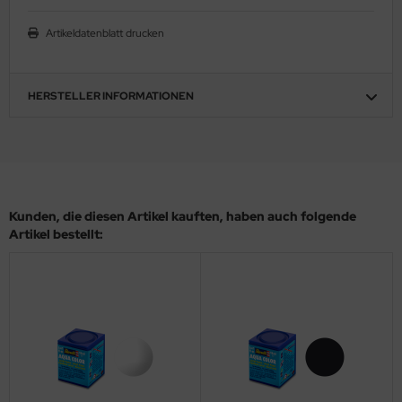
ler
Artikeldatenblatt drucken
yhawk
HERSTELLER INFORMATIONEN
rces of Valor / Waltersons
re Hobby
eedom Model Kits
jimi
Kunden, die diesen Artikel kauften, haben auch folgende
Artikel bestellt:
ahleri
sPatch Models
cko Models
ow2B