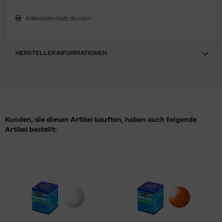
ler
Artikeldatenblatt drucken
yhawk
HERSTELLER INFORMATIONEN
rces of Valor / Waltersons
re Hobby
eedom Model Kits
jimi
Kunden, die diesen Artikel kauften, haben auch folgende
Artikel bestellt:
ahleri
sPatch Models
cko Models
ow2B