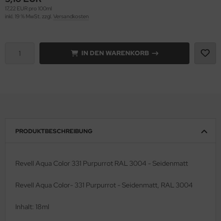
17,22 EUR pro 100ml
inkl. 19 % MwSt. zzgl.
Versandkosten
e Field Model 1:35
rson Modelsport
bre Model - 1:35
assy Hobby
IN DEN WARENKORB
ar Art / Glow 2B 1:35
MK
nstige Hersteller
eatex
kom 1:35
s Werk
miya 1:35
luxe Materials
PRODUKTBESCHREIBUNG
under Model 1:35
ODELKITS
Revell Aqua Color 331 Purpurrot RAL 3004 - Seidenmatt
umpeter 1:35
agon Models
Revell Aqua Color- 331 Purpurrot - Seidenmatt, RAL 3004
ezda 1:35
uard
Inhalt: 18ml
behör Maßstab 1:35
ergreen Scale Models