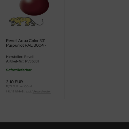
ini Model
leri
ata
Revell Aqua Color 331
Purpurrot RAL 3004 -
O Collections
Seidenmatt - 18ml
Hersteller:
Revell
NETIC
Artikel-Nr.:
RV36331
Sofort lieferbar
tty Hawk Model
3,10 EUR
tare
17,22 EUR pro 100ml
inkl. 19 % MwSt. zzgl.
Versandkosten
ick
gic Factory
ASTER