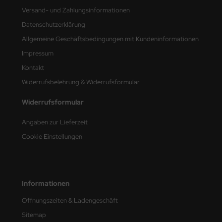
Versand- und Zahlungsinformationen
nu-Beemax
Datenschutzerklärung
Allgemeine Geschäftsbedingungen mit Kundeninformationen
nda-Hobby
Impressum
gasus Hobbies
Kontakt
Widerrufsbelehrung & Widerrufsformular
atz Nunu
Widerrufsformular
usmodel
Angaben zur Lieferzeit
ar Lights
Cookie Einstellungen
ntos Model
vell
Informationen
ich.Models
Öffnungszeiten & Ladengeschäft
den
Sitemap