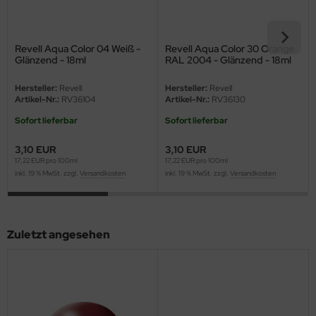
eat Wall Hobby
segawa
Revell Aqua Color 04 Weiß -
Revell Aqua Color 30 Orange
Glänzend - 18ml
RAL 2004 - Glänzend - 18ml
ller
Hersteller:
Revell
Hersteller:
Revell
 Models
Artikel-Nr.:
RV36104
Artikel-Nr.:
RV36130
Sofort lieferbar
Sofort lieferbar
bby 2000
3,10 EUR
3,10 EUR
bby Boss
17,22 EUR pro 100ml
17,22 EUR pro 100ml
inkl. 19 % MwSt. zzgl.
Versandkosten
inkl. 19 % MwSt. zzgl.
Versandkosten
bby Craft
mbrol
Zuletzt angesehen
LOVE KIT
G Models
M