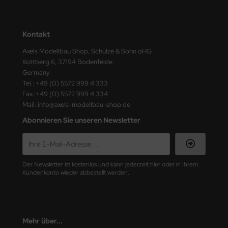
ster Box LTD
ster Tools
Kontakt
ng Model
Axels Modellbau Shop, Schulze & Sohn oHG
Kottberg 6, 37194 Bodenfelde
liput
Germany
Tel.: +49 (0) 5572 999 4 333
Fax.:+49 (0) 5572 999 4 334
niArt
Mail: info@axels-modellbau-shop.de
nicraft
Abonnieren Sie unseren Newsletter
rage Hobby
delcollect
Der Newsletter ist kostenlos und kann jederzeit hier oder in Ihrem
Kundenkonto wieder abbestellt werden.
ebius Models
PC
Mehr über...
. Hobby / Gunze Sangyo