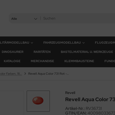
Alle
ILITÄRMODELLBAU
FAHRZEUGMODELLBAU
FLUGZEUG
DINOSAURIER
RARITÄTEN
BASTELMATERIAL U. WERKZEUGE
KATALOGE
MERCHANDISE
KLEMMBAUSTEINE
FUND
Revell Aqua Color Farben, 18 ml
Revell Aqua Color 731 Rot - Klar - 18ml
Revell
Revell Aqua Color 731
Artikel-Nr.:
RV36731
GTIN/EAN:
40098033673