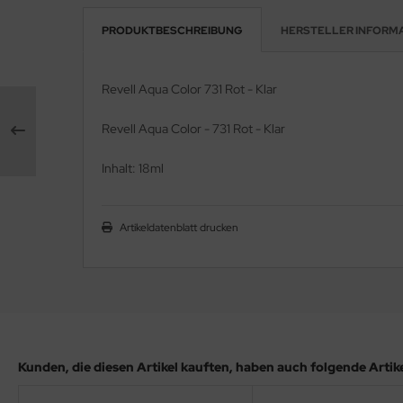
PRODUKTBESCHREIBUNG
HERSTELLER INFORM
e Field Model 1:35
rson Modelsport
bre Model - 1:35
assy Hobby
Revell Aqua Color 731 Rot - Klar
ar Art / Glow 2B 1:35
MK
Revell Aqua Color - 731 Rot - Klar
nstige Hersteller
eatex
Inhalt: 18ml
kom 1:35
s Werk
Artikeldatenblatt drucken
miya 1:35
luxe Materials
under Model 1:35
ODELKITS
umpeter 1:35
agon Models
ezda 1:35
uard
Kunden, die diesen Artikel kauften, haben auch folgende Artikel
behör Maßstab 1:35
ergreen Scale Models