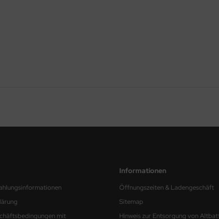
Informationen
ahlungsinformationen
Öffnungszeiten & Ladengeschäft
lärung
Sitemap
chäftsbedingungen mit
Hinweis zur Entsorgung von Altbat