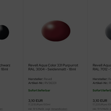
Schwarz
Revell Aqua Color 331 Purpurrot
Revell Aqu
 18ml
RAL 3004 - Seidenmatt - 18ml
RAL 7012 - 
Hersteller:
Revell
Hersteller:
Re
Artikel-Nr.:
RV36331
Artikel-Nr.:
R
Sofort lieferbar
Sofort liefer
3,10 EUR
3,10 EUR
17,22 EUR pro 100ml
17,22 EUR pro 1
ten
inkl. 19 % MwSt. zzgl.
Versandkosten
inkl. 19 % MwSt. 