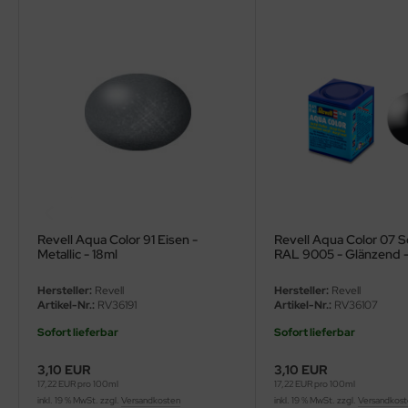
ler
yhawk
rces of Valor / Waltersons
re Hobby
eedom Model Kits
jimi
Revell Aqua Color 91 Eisen -
Revell Aqua Color 07 
Metallic - 18ml
RAL 9005 - Glänzend -
ahleri
Hersteller:
Revell
Hersteller:
Revell
sPatch Models
Artikel-Nr.:
RV36191
Artikel-Nr.:
RV36107
Sofort lieferbar
Sofort lieferbar
cko Models
3,10 EUR
3,10 EUR
ow2B
17,22 EUR pro 100ml
17,22 EUR pro 100ml
inkl. 19 % MwSt. zzgl.
Versandkosten
inkl. 19 % MwSt. zzgl.
Versandkos