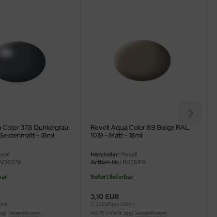
a Color 378 Dunkelgrau
Revell Aqua Color 89 Beige RAL
Seidenmatt - 18ml
1019 - Matt - 18ml
vell
Hersteller:
Revell
V36378
Artikel-Nr.:
RV36189
bar
Sofort lieferbar
3,10 EUR
00ml
17,22 EUR pro 100ml
zzgl.
Versandkosten
inkl. 19 % MwSt. zzgl.
Versandkosten