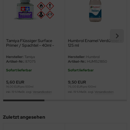
eat Wall Hobby
segawa
ller
 Models
Tamiya Flüssiger Surface
Humbrol Enamel Verdünner -
Primer / Spachtel - 40ml -
125 ml
Grau
bby 2000
Hersteller:
Tamiya
Hersteller:
Humbrol
Artikel-Nr.:
87075
Artikel-Nr.:
HUM1521850
bby Boss
Sofort lieferbar
Sofort lieferbar
bby Craft
5,60 EUR
9,50 EUR
14,00 EUR pro 100ml
76,00 EUR pro 100ml
mbrol
inkl. 19 % MwSt. zzgl.
Versandkosten
inkl. 19 % MwSt. zzgl.
Versandkosten
LOVE KIT
G Models
Zuletzt angesehen
M