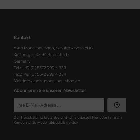
ster Box LTD
ster Tools
ng Model
Kontakt
liput
Axels Modellbau Shop, Schulze & Sohn oHG
Kottberg 6, 37194 Bodenfelde
niArt
Germany
Tel.: +49 (0) 5572 999 4 333
nicraft
Fax.:+49 (0) 5572 999 4 334
Mail: info@axels-modellbau-shop.de
rage Hobby
Abonnieren Sie unseren Newsletter
delcollect
ebius Models
Der Newsletter ist kostenlos und kann jederzeit hier oder in Ihrem
Kundenkonto wieder abbestellt werden.
PC
. Hobby / Gunze Sangyo