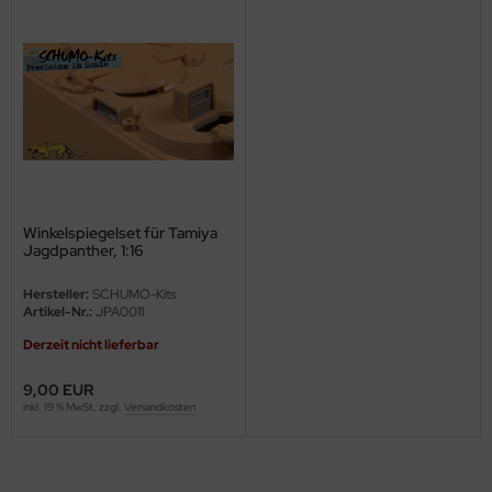
ini Model
leri
ata
O Collections
NETIC
Winkelspiegelset für Tamiya
Jagdpanther, 1:16
tty Hawk Model
Hersteller:
SCHUMO-Kits
Artikel-Nr.:
JPA0011
tare
Derzeit nicht lieferbar
ick
9,00 EUR
inkl. 19 % MwSt. zzgl.
Versandkosten
gic Factory
ASTER