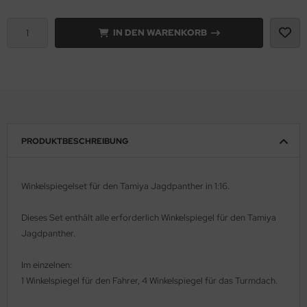
e Field Model 1:35
rson Modelsport
IN DEN WARENKORB
bre Model - 1:35
assy Hobby
ar Art / Glow 2B 1:35
MK
nstige Hersteller
eatex
PRODUKTBESCHREIBUNG
kom 1:35
s Werk
miya 1:35
luxe Materials
Winkelspiegelset für den Tamiya Jagdpanther in 1:16.
under Model 1:35
ODELKITS
Dieses Set enthält alle erforderlich Winkelspiegel für den Tamiya
Jagdpanther.
umpeter 1:35
agon Models
ezda 1:35
uard
Im einzelnen:
1 Winkelspiegel für den Fahrer, 4 Winkelspiegel für das Turmdach.
behör Maßstab 1:35
ergreen Scale Models