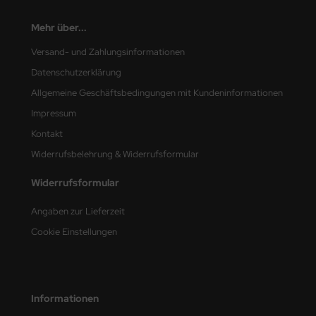
nu-Beemax
Mehr über...
Versand- und Zahlungsinformationen
nda-Hobby
Datenschutzerklärung
gasus Hobbies
Allgemeine Geschäftsbedingungen mit Kundeninformationen
Impressum
atz Nunu
Kontakt
usmodel
Widerrufsbelehrung & Widerrufsformular
ar Lights
Widerrufsformular
ntos Model
Angaben zur Lieferzeit
Cookie Einstellungen
vell
ich.Models
Informationen
den