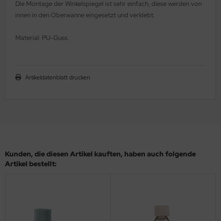
Die Montage der Winkelspiegel ist sehr einfach, diese werden von
ler
innen in den Oberwanne eingesetzt und verklebt.
yhawk
Material: PU-Guss.
rces of Valor / Waltersons
re Hobby
Artikeldatenblatt drucken
eedom Model Kits
jimi
ahleri
Kunden, die diesen Artikel kauften, haben auch folgende
sPatch Models
Artikel bestellt:
cko Models
ow2B