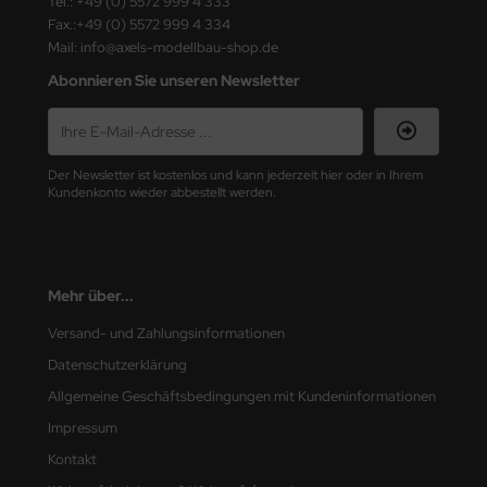
Tel.: +49 (0) 5572 999 4 333
ster Box LTD
Fax.:+49 (0) 5572 999 4 334
Mail: info@axels-modellbau-shop.de
ster Tools
Abonnieren Sie unseren Newsletter
ng Model
liput
Der Newsletter ist kostenlos und kann jederzeit hier oder in Ihrem
Kundenkonto wieder abbestellt werden.
niArt
nicraft
rage Hobby
Mehr über...
Versand- und Zahlungsinformationen
delcollect
Datenschutzerklärung
ebius Models
Allgemeine Geschäftsbedingungen mit Kundeninformationen
Impressum
PC
Kontakt
. Hobby / Gunze Sangyo