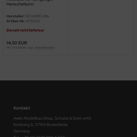
Henschelturm
ini Model
Hersteller:
SCHUMO-Kits
Artikel-Nr.:
KT0023
leri
Derzeit nicht lieferbar
ata
14,50 EUR
inkl. 19 % MwSt. zzgl.
Versandkosten
O Collections
NETIC
tty Hawk Model
tare
ick
Kontakt
gic Factory
Axels Modellbau Shop, Schulze & Sohn oHG
Kottberg 6, 37194 Bodenfelde
ASTER
Germany