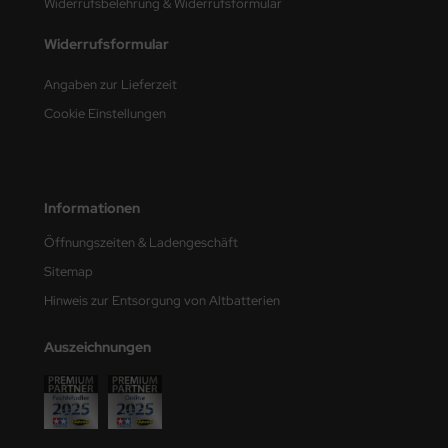
Widerrufsbelehrung & Widerrufsformular
nu-Beemax
Widerrufsformular
nda-Hobby
Angaben zur Lieferzeit
Cookie Einstellungen
gasus Hobbies
atz Nunu
Informationen
usmodel
Öffnungszeiten & Ladengeschäft
ar Lights
Sitemap
ntos Model
Hinweis zur Entsorgung von Altbatterien
vell
Auszeichnungen
ich.Models
den