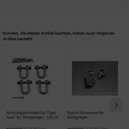
ler
yhawk
rces of Valor / Waltersons
Kunden, die diesen Artikel kauften, haben auch folgende
Artikel bestellt:
re Hobby
eedom Model Kits
jimi
ahleri
sPatch Models
cko Models
Abschleppschäkel für Tiger
Bosch Scheinwerfer
Ausf. B / Königstiger - 1:16 (4
Königstiger
ow2B
Stück)
Hersteller:
SCHUMO-Kits
Hersteller:
SCHUMO-Kits