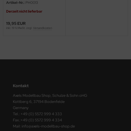
Artikel-Nr.:
PH0013
ini Model
Derzeit nicht lieferbar
leri
19,95 EUR
inkl. 19 % MwSt. zzgl.
Versandkosten
ata
O Collections
NETIC
tty Hawk Model
tare
Kontakt
Axels Modellbau Shop, Schulze & Sohn oHG
ick
Kottberg 6, 37194 Bodenfelde
Germany
gic Factory
Tel.: +49 (0) 5572 999 4 333
Fax.:+49 (0) 5572 999 4 334
ASTER
Mail: info@axels-modellbau-shop.de