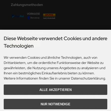
Zahlungsmethoden
e Field Model
bre Model
HUMO-Kits
Versandmöglichkeiten
unkmodels
Diese Webseite verwendet Cookies und andere
Technologien
ar Art
Wir verwenden Cookies und ähnliche Technologien, auch von
ecial Hobby
Social Media
Drittanbietern, um die ordentliche Funktionsweise der Website zu
gewährleisten, die Nutzung unseres Angebotes zu analysieren und
ar-Decals
Ihnen ein bestmögliches Einkaufserlebnis bieten zu können.
Weitere Informationen finden Sie in unserer Datenschutzerklärung.
yata
ALLE AKZEPTIEREN
kom
*Gilt für Lieferungen innerhalb Deutschlands. Lieferzeiten für andere Länder und
Informationen zur Berechnung des Liefertermins siehe hier:
Angaben zur Lieferzeit.
miya
NUR NOTWENDIGE
Alle Preise inkl. gesetzl. MwSt. zzgl.
Versandkosten
. Die durchgestrichenen Preise