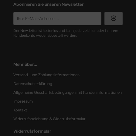
ster Box LTD
Abonnieren Sie unseren Newsletter
ster Tools
ng Model
Der Newsletter ist kostenlos und kann jederzeit hier oder in Ihrem
Kundenkonto wieder abbestellt werden.
liput
niArt
Mehr über...
nicraft
Versand- und Zahlungsinformationen
rage Hobby
Datenschutzerklärung
Allgemeine Geschäftsbedingungen mit Kundeninformationen
delcollect
Impressum
ebius Models
Kontakt
Widerrufsbelehrung & Widerrufsformular
PC
Widerrufsformular
. Hobby / Gunze Sangyo