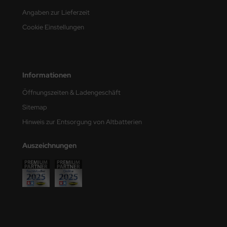
Angaben zur Lieferzeit
nu-Beemax
Cookie Einstellungen
nda-Hobby
gasus Hobbies
Informationen
atz Nunu
Öffnungszeiten & Ladengeschäft
usmodel
Sitemap
Hinweis zur Entsorgung von Altbatterien
ar Lights
Auszeichnungen
ntos Model
vell
ich.Models
den