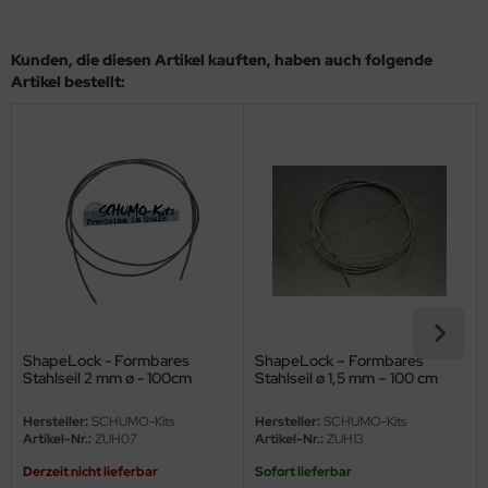
ler
Kunden, die diesen Artikel kauften, haben auch folgende
yhawk
Artikel bestellt:
rces of Valor / Waltersons
re Hobby
eedom Model Kits
jimi
ahleri
sPatch Models
ShapeLock - Formbares
ShapeLock – Formbares
Stahlseil 2 mm ø - 100cm
Stahlseil ø 1,5 mm – 100 cm
cko Models
Hersteller:
SCHUMO-Kits
Hersteller:
SCHUMO-Kits
Artikel-Nr.:
ZUH07
Artikel-Nr.:
ZUH13
ow2B
Derzeit nicht lieferbar
Sofort lieferbar