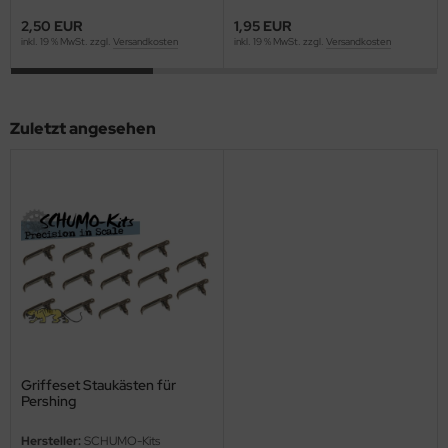
eat Wall Hobby
2,50 EUR
1,95 EUR
inkl. 19 % MwSt. zzgl.
Versandkosten
inkl. 19 % MwSt. zzgl.
Versandkosten
segawa
ller
Zuletzt angesehen
 Models
bby 2000
bby Boss
bby Craft
mbrol
LOVE KIT
Griffeset Staukästen für
G Models
Pershing
M
Hersteller:
SCHUMO-Kits