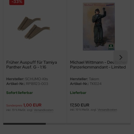
-33%
ster Box LTD
ster Tools
ng Model
liput
niArt
Früher Auspuff für Tamiya
Michael Wittmann - Deutscher
Panther Ausf. G - 1:16
Panzerkommandant - Limited
nicraft
Edition - 1:16
Hersteller:
SCHUMO-Kits
Hersteller:
Takom
rage Hobby
Artikel-Nr.:
RP181123-003
Artikel-Nr.:
TK1024
Sofort lieferbar
Lieferbar
delcollect
1,00 EUR
17,50 EUR
Sonderpreis
ebius Models
inkl. 19 % MwSt. zzgl.
Versandkosten
inkl. 19 % MwSt. zzgl.
Versandkosten
PC
. Hobby / Gunze Sangyo