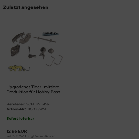
Zuletzt angesehen
nu-Beemax
nda-Hobby
gasus Hobbies
atz Nunu
usmodel
ar Lights
Upgradeset Tiger I mittlere
Produktion für Hobby Boss
ntos Model
82601
Hersteller:
SCHUMO-Kits
vell
Artikel-Nr.:
TI0028WM
ich.Models
Sofort lieferbar
12,95 EUR
den
inkl. 19 % MwSt. zzgl.
Versandkosten