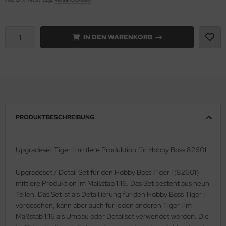
e Field Model 1:35
rson Modelsport
IN DEN WARENKORB
bre Model - 1:35
assy Hobby
ar Art / Glow 2B 1:35
MK
nstige Hersteller
eatex
kom 1:35
s Werk
PRODUKTBESCHREIBUNG
miya 1:35
luxe Materials
Upgradeset Tiger I mittlere Produktion für Hobby Boss 82601
under Model 1:35
ODELKITS
Upgradeset / Detail Set für den Hobby Boss Tiger I (82601)
umpeter 1:35
agon Models
mittlere Produktion im Maßstab 1:16. Das Set besteht aus neun
ezda 1:35
Teilen. Das Set ist als Detaillierung für den Hobby Boss Tiger I
uard
vorgesehen, kann aber auch für jeden anderen Tiger I im
behör Maßstab 1:35
Maßstab 1:16 als Umbau oder Detailset verwendet werden. Die
ergreen Scale Models