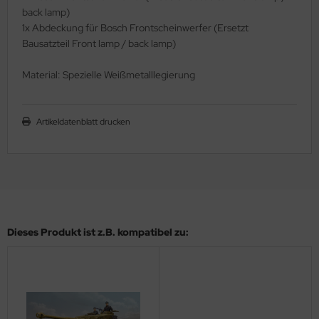
eat Wall Hobby
back lamp)
1x Abdeckung für Bosch Frontscheinwerfer (Ersetzt
segawa
Bausatzteil Front lamp / back lamp)
ller
Material: Spezielle Weißmetalllegierung
 Models
Artikeldatenblatt drucken
bby 2000
bby Boss
bby Craft
mbrol
Dieses Produkt ist z.B. kompatibel zu:
LOVE KIT
G Models
M