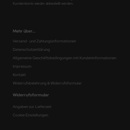
undermodel
Kundenkonto wieder abbestellt werden.
ger Model
umpeter
Mehr über...
lejo
Versand- und Zahlungsinformationen
Datenschutzerklärung
spid Models
Allgemeine Geschäftsbedingungen mit Kundeninformationen
ezda
Impressum
Kontakt
Widerrufsbelehrung & Widerrufsformular
Widerrufsformular
Angaben zur Lieferzeit
Cookie Einstellungen