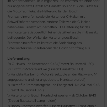
im Set enthaltenen Teile ergänzen und ersetzen fehlende oder
ler
nur angedeutete Details am Bausatz, so sind z.B. die Griffe für
die Motorraumluke, die Halterung für den Bosch
yhawk
Frontscheinwerfer, sowie die Halter der C-Haken mit
Schweißnähten versehen. Andere Teile wie die C-Haken
rces of Valor / Waltersons
haben eine Gussstruktur erhalten. Die Halterung für das
Fremdstargerät ist deutlich feiner detailliert als die im Bausatz
re Hobby
beiliegende. Der Winkel der Halterung des Bosch
Frontscheinwerfers ist korrekt, die Abdeckung des
eedom Model Kits
Scheiwerfers weißt außerdem den Bosch Schriftzug aus.
jimi
Lieferumfang:
2x C-Haken - ab September 1943 (Ersetzt Bausatzteil L20)
ahleri
2x Griff für Motorraumluke (Ersetzt Bausatzteil L13)
1x Handstartkurbel für Motor (Ersetzt die an der Rückwand N1
sPatch Models
angegossene und nur angedeutete Handstartkurbel)
1x Halter für Fremdstartgerät - ab Fahrgestell-Nr. 251, Mai 1943
cko Models
(Ersetzt Bausatzteil J29)
1x Halterung für Bosch Frontscheinwerfer - ab Oktober 1943
ow2B
(Ersetzt Bausatzteil Lamp holder)
1x Bosch Frontscheinwerfer (Ersetzt Bausatzteil Front lamp /