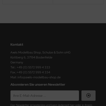
e Field Model
bre Model
HUMO-Kits
unkmodels
Kontakt
ar Art
Axels Modellbau Shop, Schulze & Sohn oHG
ecial Hobby
Kottberg 6, 37194 Bodenfelde
Germany
ar-Decals
Tel.: +49 (0) 5572 999 4 333
Fax.:+49 (0) 5572 999 4 334
yata
Mail: info@axels-modellbau-shop.de
Abonnieren Sie unseren Newsletter
kom
miya
Der Newsletter ist kostenlos und kann jederzeit hier oder in Ihrem