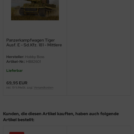
ini Model
leri
ata
Panzerkampfwagen Tiger
Ausf. E - Sd.Kfz. 181 - Mittlere
O Collections
Produktion - 1:16
Hersteller:
Hobby Boss
NETIC
Artikel-Nr.:
HB82601
Lieferbar
tty Hawk Model
69,95 EUR
tare
inkl. 19 % MwSt. zzgl.
Versandkosten
ick
gic Factory
Kunden, die diesen Artikel kauften, haben auch folgende
Artikel bestellt:
ASTER