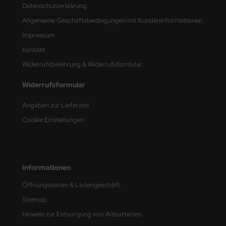
Datenschutzerklärung
nu-Beemax
Allgemeine Geschäftsbedingungen mit Kundeninformationen
Impressum
nda-Hobby
Kontakt
gasus Hobbies
Widerrufsbelehrung & Widerrufsformular
atz Nunu
Widerrufsformular
Angaben zur Lieferzeit
usmodel
Cookie Einstellungen
ar Lights
ntos Model
Informationen
vell
Öffnungszeiten & Ladengeschäft
ich.Models
Sitemap
Hinweis zur Entsorgung von Altbatterien
den