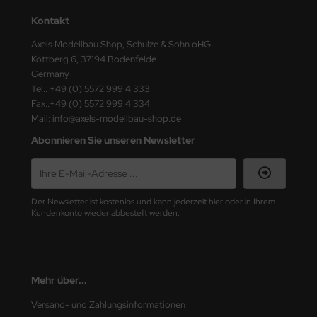
ster Box LTD
Kontakt
ster Tools
Axels Modellbau Shop, Schulze & Sohn oHG
Kottberg 6, 37194 Bodenfelde
ng Model
Germany
Tel.: +49 (0) 5572 999 4 333
liput
Fax.:+49 (0) 5572 999 4 334
Mail: info@axels-modellbau-shop.de
niArt
Abonnieren Sie unseren Newsletter
nicraft
rage Hobby
Der Newsletter ist kostenlos und kann jederzeit hier oder in Ihrem
Kundenkonto wieder abbestellt werden.
delcollect
ebius Models
Mehr über...
PC
Versand- und Zahlungsinformationen
. Hobby / Gunze Sangyo