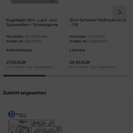
eat Wall Hobby
segawa
Kugellager-Set - Lauf- und
15cm Schwere Feldhaubitze 18
Spannrollen + Schwingarme
- 1:16
ller
für Tamiya M551 Sheridan -
56043 - 1:16
Hersteller:
SCHUMO-Kits
Hersteller:
I LOVE KIT
 Models
Artikel-Nr.:
SD0010N
Artikel-Nr.:
ILOKI61603
Sofort lieferbar
Lieferbar
bby 2000
27,95 EUR
59,95 EUR
bby Boss
inkl. 19 % MwSt. zzgl.
Versandkosten
inkl. 19 % MwSt. zzgl.
Versandkosten
bby Craft
mbrol
Zuletzt angesehen
LOVE KIT
G Models
M