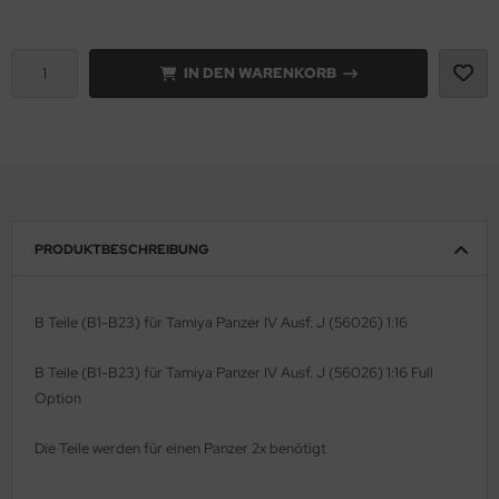
e Field Model 1:35
rson Modelsport
IN DEN WARENKORB
bre Model - 1:35
assy Hobby
ar Art / Glow 2B 1:35
MK
nstige Hersteller
eatex
kom 1:35
s Werk
PRODUKTBESCHREIBUNG
miya 1:35
luxe Materials
B Teile (B1-B23) für Tamiya Panzer IV Ausf. J (56026) 1:16
under Model 1:35
ODELKITS
B Teile (B1-B23) für Tamiya Panzer IV Ausf. J (56026) 1:16 Full
umpeter 1:35
agon Models
Option
ezda 1:35
uard
Die Teile werden für einen Panzer 2x benötigt
behör Maßstab 1:35
ergreen Scale Models