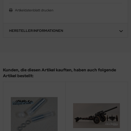
ler
Artikeldatenblatt drucken
yhawk
HERSTELLER INFORMATIONEN
rces of Valor / Waltersons
re Hobby
eedom Model Kits
Kunden, die diesen Artikel kauften, haben auch folgende
jimi
Artikel bestellt:
ahleri
sPatch Models
cko Models
ow2B