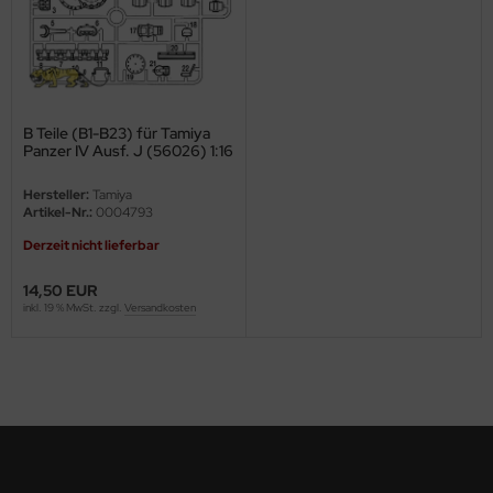
ini Model
leri
ata
B Teile (B1-B23) für Tamiya
Panzer IV Ausf. J (56026) 1:16
O Collections
Hersteller:
Tamiya
Artikel-Nr.:
0004793
NETIC
Derzeit nicht lieferbar
tty Hawk Model
14,50 EUR
inkl. 19 % MwSt. zzgl.
Versandkosten
tare
ick
gic Factory
ASTER