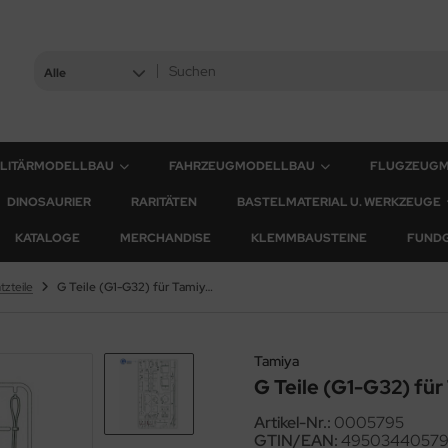
Alle
ILITÄRMODELLBAU
FAHRZEUGMODELLBAU
FLUGZEUG
DINOSAURIER
RARITÄTEN
BASTELMATERIAL U. WERKZEUGE
KATALOGE
MERCHANDISE
KLEMMBAUSTEINE
FUND
tzteile
G Teile (G1-G32) für Tamiya Tiger I (56010) 1:16
Tamiya
G Teile (G1-G32) für 
Artikel-Nr.:
0005795
GTIN/EAN:
49503440579