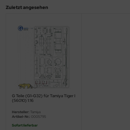
eat Wall Hobby
Zuletzt angesehen
segawa
ller
 Models
bby 2000
bby Boss
bby Craft
mbrol
G Teile (G1-G32) für Tamiya Tiger I
(56010) 1:16
LOVE KIT
Hersteller:
Tamiya
G Models
Artikel-Nr.:
0005795
Sofort lieferbar
M