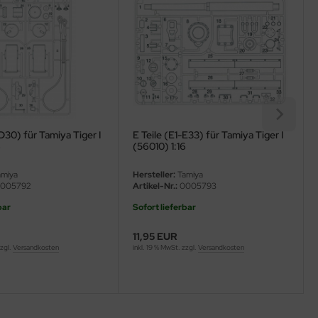
-D30) für Tamiya Tiger I
E Teile (E1-E33) für Tamiya Tiger I
6
(56010) 1:16
miya
Hersteller:
Tamiya
005792
Artikel-Nr.:
0005793
bar
Sofort lieferbar
11,95 EUR
zzgl.
Versandkosten
inkl. 19 % MwSt. zzgl.
Versandkosten