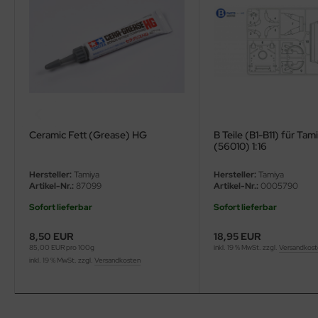
ler
yhawk
rces of Valor / Waltersons
re Hobby
Ceramic Fett (Grease) HG
B Teile (B1-B11) für Tami
eedom Model Kits
(56010) 1:16
jimi
Hersteller:
Tamiya
Hersteller:
Tamiya
Artikel-Nr.:
87099
Artikel-Nr.:
0005790
ahleri
Sofort lieferbar
Sofort lieferbar
sPatch Models
8,50 EUR
18,95 EUR
85,00 EUR pro 100g
inkl. 19 % MwSt. zzgl.
Versandkos
cko Models
inkl. 19 % MwSt. zzgl.
Versandkosten
ow2B