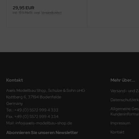
29,95 EUR
ini Model
inkl. 19 % MwSt. zzgl.
Versandkosten
leri
ata
O Collections
NETIC
tty Hawk Model
Kontakt
Mehr über...
tare
Axels Modellbau Shop, Schulze & Sohn oHG
Versand- und Z
Kottberg 6, 37194 Bodenfelde
Datenschutzerk
ick
Germany
Allgemeine Ges
Tel.: +49 (0) 5572 999 4 333
Kundeninforma
gic Factory
Fax.:+49 (0) 5572 999 4 334
Mail: info@axels-modellbau-shop.de
Impressum
ASTER
Kontakt
Abonnieren Sie unseren Newsletter