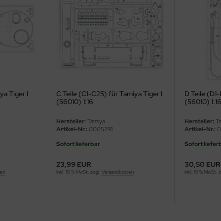
ya Tiger I
C Teile (C1-C25) für Tamiya Tiger I
D Teile (D1
(56010) 1:16
(56010) 1:1
Hersteller:
Tamiya
Hersteller:
Ta
Artikel-Nr.:
0005791
Artikel-Nr.:
0
Sofort lieferbar
Sofort liefer
23,99 EUR
30,50 EUR
ten
inkl. 19 % MwSt. zzgl.
Versandkosten
inkl. 19 % MwSt. 