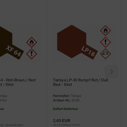
4 - Rot-Braun / Red
Tamiya LP-18 Rumpf Rot / Dull
t - 10ml
Red - 10ml
miya
Hersteller:
Tamiya
1764
Artikel-Nr.:
82118
bar
Sofort lieferbar
2,65 EUR
zzgl.
Versandkosten
26,50 EUR pro 100ml