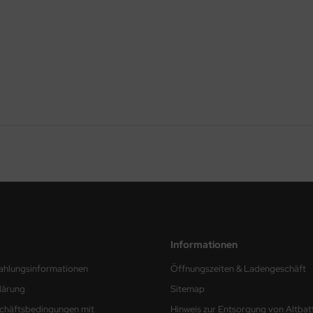
Informationen
ahlungsinformationen
Öffnungszeiten & Ladengeschäft
lärung
Sitemap
chäftsbedingungen mit
Hinweis zur Entsorgung von Altbat