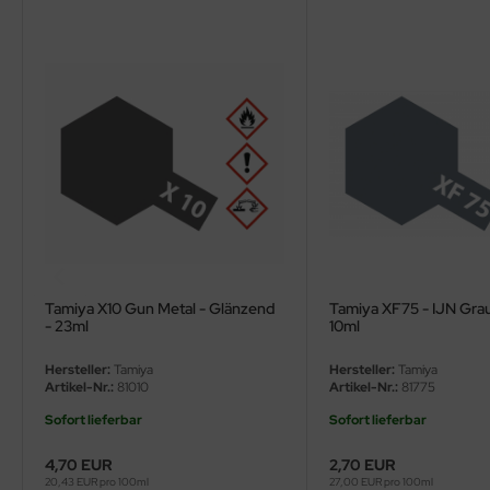
ler
yhawk
rces of Valor / Waltersons
re Hobby
eedom Model Kits
jimi
ahleri
Tamiya X10 Gun Metal - Glänzend
Tamiya XF75 - IJN Grau
- 23ml
10ml
sPatch Models
Hersteller:
Tamiya
Hersteller:
Tamiya
Artikel-Nr.:
81010
Artikel-Nr.:
81775
cko Models
Sofort lieferbar
Sofort lieferbar
ow2B
4,70 EUR
2,70 EUR
20,43 EUR pro 100ml
27,00 EUR pro 100ml