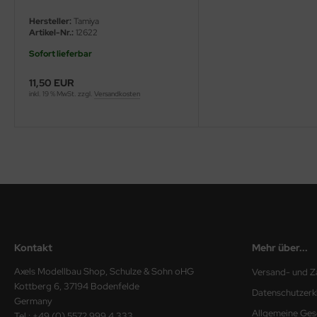
Hersteller:
Tamiya
ini Model
Artikel-Nr.:
12622
leri
Sofort lieferbar
11,50 EUR
ata
inkl. 19 % MwSt. zzgl.
Versandkosten
O Collections
NETIC
tty Hawk Model
tare
ick
Kontakt
Mehr über...
gic Factory
Axels Modellbau Shop, Schulze & Sohn oHG
Versand- und Z
Kottberg 6, 37194 Bodenfelde
Datenschutzerk
ASTER
Germany
Allgemeine Ges
Tel.: +49 (0) 5572 999 4 333