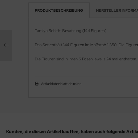
PRODUKTBESCHREIBUNG
HERSTELLER INFORM
e Field Model 1:35
rson Modelsport
bre Model - 1:35
assy Hobby
Tamiya Schiffs Besatzung (144 Figuren)
ar Art / Glow 2B 1:35
MK
Das Set enthält 144 Figuren im Maßstab 1:350. Die Figur
nstige Hersteller
eatex
Die Figuren sind in ihren 6 Posen jeweils 24 mal enthalten.
kom 1:35
s Werk
miya 1:35
luxe Materials
Artikeldatenblatt drucken
under Model 1:35
ODELKITS
umpeter 1:35
agon Models
ezda 1:35
uard
behör Maßstab 1:35
Kunden, die diesen Artikel kauften, haben auch folgende Artikel
ergreen Scale Models