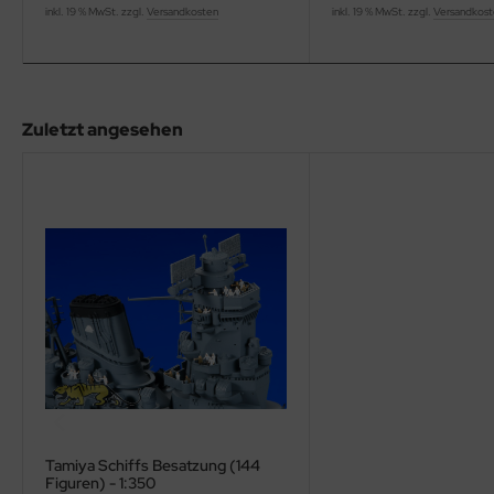
eat Wall Hobby
inkl. 19 % MwSt. zzgl.
Versandkosten
inkl. 19 % MwSt. zzgl.
Versandkos
segawa
ller
Zuletzt angesehen
 Models
bby 2000
bby Boss
bby Craft
mbrol
LOVE KIT
G Models
Tamiya Schiffs Besatzung (144
M
Figuren) - 1:350