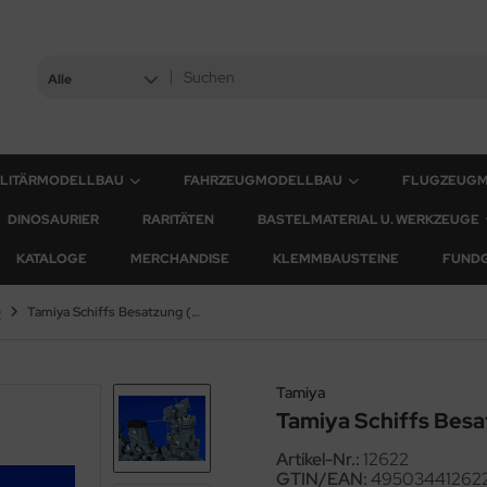
Alle
ILITÄRMODELLBAU
FAHRZEUGMODELLBAU
FLUGZEUG
DINOSAURIER
RARITÄTEN
BASTELMATERIAL U. WERKZEUGE
KATALOGE
MERCHANDISE
KLEMMBAUSTEINE
FUND
0
Tamiya Schiffs Besatzung (144 Figuren) - 1:350
Tamiya
Tamiya Schiffs Besat
Artikel-Nr.:
12622
GTIN/EAN:
49503441262