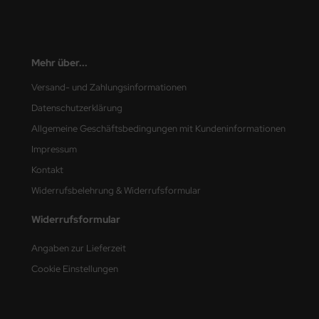
undermodel
ger Model
Mehr über...
umpeter
Versand- und Zahlungsinformationen
lejo
Datenschutzerklärung
spid Models
Allgemeine Geschäftsbedingungen mit Kundeninformationen
Impressum
ezda
Kontakt
Widerrufsbelehrung & Widerrufsformular
Widerrufsformular
Angaben zur Lieferzeit
Cookie Einstellungen