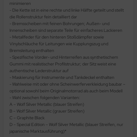
eat Wall Hobby
minimieren
- Die Kette ist in eine rechte und linke Hälfte geteilt und stellt
segawa
die Rollenstruktur fein detailliert dar
- Bremsscheiben mit feinen Bohrungen; Außen- und
ller
Innenscheiben sind separate Teile für einfacheres Lackieren
- Metallfeder für den hinteren Stoßdämpfer sowie
 Models
Vinylschläuche für Leitungen wie Kupplungszug und
Bremsleitung enthalten
bby 2000
- Spezifische Vorder- und Hinterreifen aus synthetischem
Gummi mit realistischer Profilstruktur; der Sitz weist eine
bby Boss
authentische Lederstruktur auf
- Maskierung für Instrumente und Tankdeckel enthalten
bby Craft
- Wahlweise mit oder ohne Scheinwerferverkleidung baubar –
optional sowohl beim Originalmotorrad als auch beim Modell
mbrol
- Wahl zwischen folgenden Varianten:
A – Wolf Silver Metallic (blauer Streifen)
LOVE KIT
B – Wolf Silver Metallic (grauer Streifen)
C – Graphite Black
G Models
D – Special Edition – Wolf Silver Metallic (blauer Streifen, nur
japanische Marktausführung)*
M