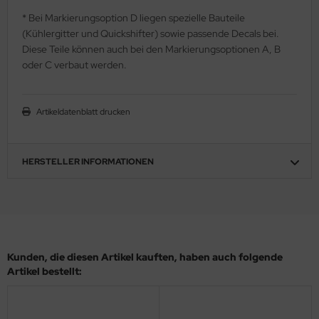
* Bei Markierungsoption D liegen spezielle Bauteile
ini Model
(Kühlergitter und Quickshifter) sowie passende Decals bei.
Diese Teile können auch bei den Markierungsoptionen A, B
leri
oder C verbaut werden.
ata
Artikeldatenblatt drucken
O Collections
NETIC
HERSTELLER INFORMATIONEN
tty Hawk Model
tare
ick
Kunden, die diesen Artikel kauften, haben auch folgende
gic Factory
Artikel bestellt:
ASTER