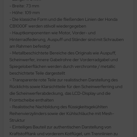
- Breite: 73 mm
ler
- Höhe: 109 mm
- Die klassiche Form und die fließenden Linien der Honda
yhawk
CB1000F werden stilvoll wiedergegeben
- Hauptkomponenten wie Motor, Vorder- und
rces of Valor / Waltersons
Hinterradfederung, Auspuff und Ständer sind mit Schrauben
am Rahmen befestigt
re Hobby
- Metallbeschichtete Bereiche des Originals wie Auspuff,
Scheinwerfer, innere Gabelrohre der Vorderradgabel und
eedom Model Kits
Spiegeloberflächen werden durch verchromte / metallic
beschichtete Teile dargestellt
jimi
- Transparente rote Teile zur realistischen Darstellung des
ahleri
Rücklichts sowie Klarsichtteile für den Scheinwerferring und
die Scheinwerferabdeckung, das LCD-Display und die
sPatch Models
Frontscheibe enthalten
- Realistische Nachbildung des flüssigkeitsgekühlten
cko Models
Reihenvierzylinders sowie der Kühlschläuche mit Mesh-
Struktur
ow2B
- Einteiliges Bauteil zur authentischen Darstellung von
Kraftstofftank und vorderem Kotflügel, um Trennlinien zu