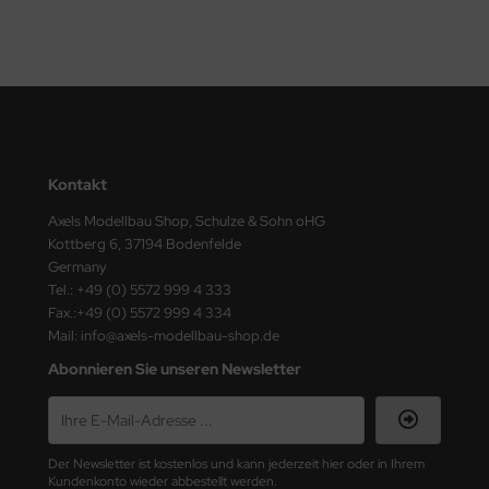
e Field Model
bre Model
HUMO-Kits
unkmodels
Kontakt
ar Art
Axels Modellbau Shop, Schulze & Sohn oHG
Kottberg 6, 37194 Bodenfelde
ecial Hobby
Germany
Tel.: +49 (0) 5572 999 4 333
ar-Decals
Fax.:+49 (0) 5572 999 4 334
Mail: info@axels-modellbau-shop.de
yata
Abonnieren Sie unseren Newsletter
kom
miya
Der Newsletter ist kostenlos und kann jederzeit hier oder in Ihrem
Kundenkonto wieder abbestellt werden.