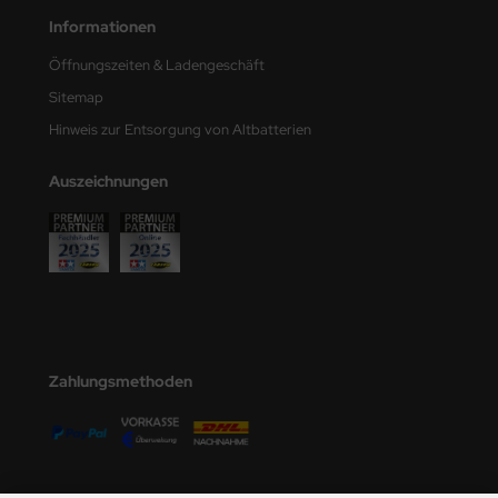
Informationen
Öffnungszeiten & Ladengeschäft
Sitemap
Hinweis zur Entsorgung von Altbatterien
Auszeichnungen
Zahlungsmethoden