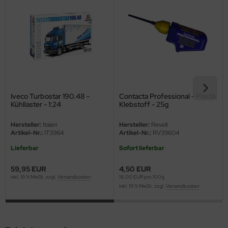
ster Box LTD
ster Tools
ng Model
liput
niArt
Iveco Turbostar 190.48 -
Contacta Professional - Plastik
Kühllaster - 1:24
Klebstoff - 25g
nicraft
Hersteller:
Italeri
Hersteller:
Revell
Artikel-Nr.:
IT3964
Artikel-Nr.:
RV39604
rage Hobby
Lieferbar
Sofort lieferbar
delcollect
59,95 EUR
4,50 EUR
inkl. 19 % MwSt. zzgl.
Versandkosten
18,00 EUR pro 100g
ebius Models
inkl. 19 % MwSt. zzgl.
Versandkosten
PC
. Hobby / Gunze Sangyo