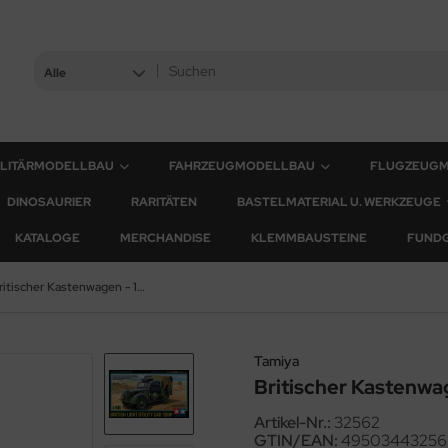
Alle
ILITÄRMODELLBAU
FAHRZEUGMODELLBAU
FLUGZEUG
DINOSAURIER
RARITÄTEN
BASTELMATERIAL U. WERKZEUGE
KATALOGE
MERCHANDISE
KLEMMBAUSTEINE
FUND
Britischer Kastenwagen - 10PS - 1:48
Tamiya
Britischer Kastenwag
Artikel-Nr.:
32562
GTIN/EAN:
49503443256