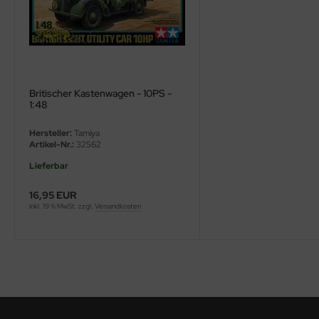
ini Model
leri
ata
Britischer Kastenwagen - 10PS -
1:48
O Collections
Hersteller:
Tamiya
NETIC
Artikel-Nr.:
32562
Lieferbar
tty Hawk Model
16,95 EUR
tare
inkl. 19 % MwSt. zzgl.
Versandkosten
ick
gic Factory
ASTER