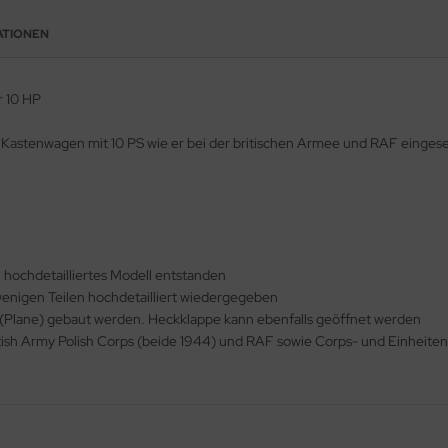
ATIONEN
r 10 HP
n Kastenwagen mit 10 PS wie er bei der britischen Armee und RAF einges
n hochdetailliertes Modell entstanden
wenigen Teilen hochdetailliert wiedergegeben
 (Plane) gebaut werden. Heckklappe kann ebenfalls geöffnet werden
itish Army Polish Corps (beide 1944) und RAF sowie Corps- und Einheite