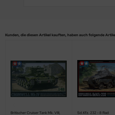
ler
yhawk
rces of Valor / Waltersons
Kunden, die diesen Artikel kauften, haben auch folgende Artikel
re Hobby
eedom Model Kits
jimi
ahleri
sPatch Models
cko Models
ow2B
Britischer Cruiser Tank Mk. VIII,
Sd.Kfz. 232 - 8 Rad