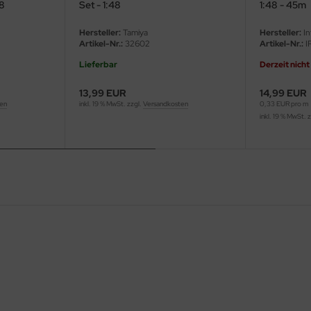
48
Set - 1:48
1:48 - 45m
Hersteller:
Tamiya
Hersteller:
In
Artikel-Nr.:
32602
Artikel-Nr.:
I
Lieferbar
Derzeit nicht
13,99 EUR
14,99 EUR
ten
inkl. 19 % MwSt. zzgl.
Versandkosten
0,33 EUR pro m
inkl. 19 % MwSt. 