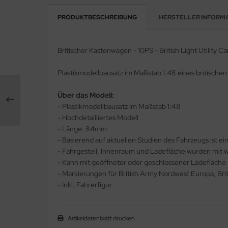
PRODUKTBESCHREIBUNG
HERSTELLER INFORM
e Field Model 1:35
rson Modelsport
bre Model - 1:35
assy Hobby
Britischer Kastenwagen - 10PS - British Light Utility Ca
ar Art / Glow 2B 1:35
MK
Plastikmodellbausatz im Maßstab 1:48 eines britische
nstige Hersteller
eatex
Über das Modell:
- Plastikmodellbausatz im Maßstab 1:48
kom 1:35
s Werk
- Hochdetailliertes Modell
- Länge: 84mm.
miya 1:35
luxe Materials
- Basierend auf aktuellen Studien des Fahrzeugs ist ei
- Fahrgestell, Innenraum und Ladefläche wurden mit 
under Model 1:35
ODELKITS
- Kann mit geöffneter oder geschlossener Ladefläche
umpeter 1:35
- Markierungen für British Army Nordwest Europa, Br
agon Models
- Inkl. Fahrerfigur
ezda 1:35
uard
behör Maßstab 1:35
ergreen Scale Models
Artikeldatenblatt drucken