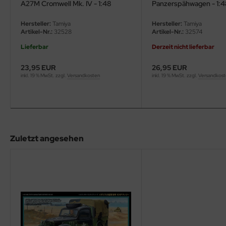
eat Wall Hobby
A27M Cromwell Mk. IV - 1:48
Panzerspähwagen - 1:
Hersteller:
Tamiya
Hersteller:
Tamiya
segawa
Artikel-Nr.:
32528
Artikel-Nr.:
32574
ller
Lieferbar
Derzeit nicht lieferbar
23,95 EUR
26,95 EUR
 Models
inkl. 19 % MwSt. zzgl.
Versandkosten
inkl. 19 % MwSt. zzgl.
Versandkos
bby 2000
bby Boss
bby Craft
Zuletzt angesehen
mbrol
LOVE KIT
G Models
M