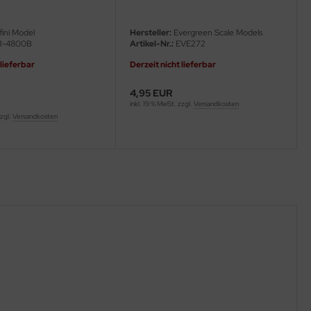
fini Model
Hersteller:
Evergreen Scale Models
R-4800B
Artikel-Nr.:
EVE272
 lieferbar
Derzeit nicht lieferbar
4,95 EUR
inkl. 19 % MwSt. zzgl.
Versandkosten
zzgl.
Versandkosten