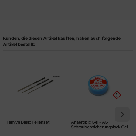
ler
yhawk
rces of Valor / Waltersons
Kunden, die diesen Artikel kauften, haben auch folgende
Artikel bestellt:
re Hobby
eedom Model Kits
jimi
ahleri
sPatch Models
cko Models
Tamiya Basic Feilenset
Anaerobic Gel - AG
ow2B
Schraubensicherungslack Gel
rot - 1g