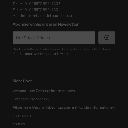
Tel.: +49 (0) 5572 999 4 333
ster Box LTD
Fax.:+49 (0) 5572 999 4 334
Mail: info@axels-modellbau-shop.de
ster Tools
Abonnieren Sie unseren Newsletter
ng Model
liput
Der Newsletter ist kostenlos und kann jederzeit hier oder in Ihrem
niArt
Kundenkonto wieder abbestellt werden.
nicraft
rage Hobby
Mehr über...
delcollect
Versand- und Zahlungsinformationen
Datenschutzerklärung
ebius Models
Allgemeine Geschäftsbedingungen mit Kundeninformationen
PC
Impressum
Kontakt
. Hobby / Gunze Sangyo