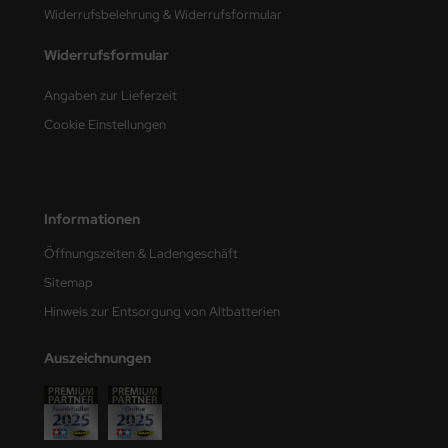
Widerrufsbelehrung & Widerrufsformular
nu-Beemax
Widerrufsformular
nda-Hobby
Angaben zur Lieferzeit
gasus Hobbies
Cookie Einstellungen
atz Nunu
usmodel
Informationen
ar Lights
Öffnungszeiten & Ladengeschäft
Sitemap
ntos Model
Hinweis zur Entsorgung von Altbatterien
vell
Auszeichnungen
ich.Models
den