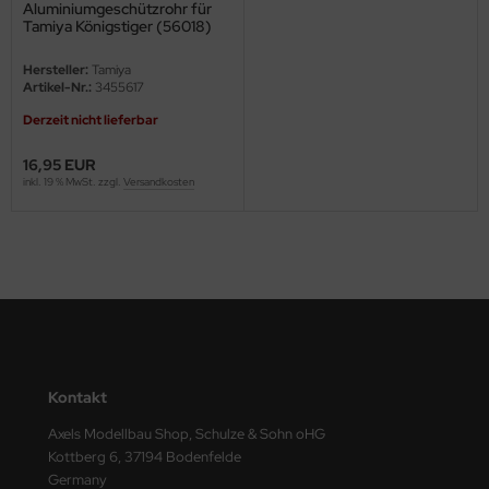
Aluminiumgeschützrohr für
Tamiya Königstiger (56018)
ini Model
1:16
Hersteller:
Tamiya
leri
Artikel-Nr.:
3455617
Derzeit nicht lieferbar
ata
16,95 EUR
O Collections
inkl. 19 % MwSt. zzgl.
Versandkosten
NETIC
tty Hawk Model
tare
ick
Kontakt
gic Factory
Axels Modellbau Shop, Schulze & Sohn oHG
ASTER
Kottberg 6, 37194 Bodenfelde
Germany