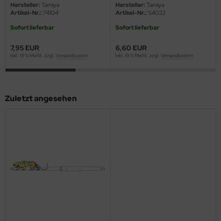
eat Wall Hobby
Hersteller:
Tamiya
Hersteller:
Tamiya
Artikel-Nr.:
74104
Artikel-Nr.:
54032
segawa
Sofort lieferbar
Sofort lieferbar
ller
7,95 EUR
6,60 EUR
inkl. 19 % MwSt. zzgl.
Versandkosten
inkl. 19 % MwSt. zzgl.
Versandkosten
 Models
bby 2000
Zuletzt angesehen
bby Boss
bby Craft
mbrol
LOVE KIT
G Models
M