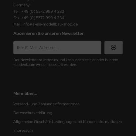
ster Box LTD
Germany
Tel.: +49 (0) 5572 999 4 333
ster Tools
Fax.:+49 (0) 5572 999 4 334
Mail: info@axels-modellbau-shop.de
ng Model
Abonnieren Sie unseren Newsletter
liput
niArt
Der Newsletter ist kostenlos und kann jederzeit hier oder in Ihrem
Kundenkonto wieder abbestellt werden.
nicraft
rage Hobby
Mehr über...
delcollect
Versand- und Zahlungsinformationen
ebius Models
Datenschutzerklärung
PC
Allgemeine Geschäftsbedingungen mit Kundeninformationen
Impressum
. Hobby / Gunze Sangyo