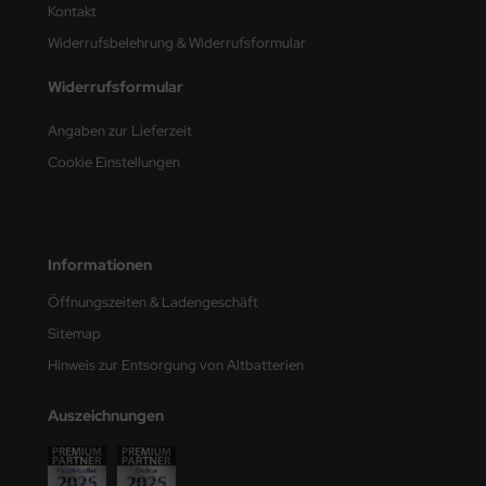
Kontakt
nu-Beemax
Widerrufsbelehrung & Widerrufsformular
Widerrufsformular
nda-Hobby
Angaben zur Lieferzeit
gasus Hobbies
Cookie Einstellungen
atz Nunu
usmodel
Informationen
ar Lights
Öffnungszeiten & Ladengeschäft
ntos Model
Sitemap
Hinweis zur Entsorgung von Altbatterien
vell
ich.Models
Auszeichnungen
den