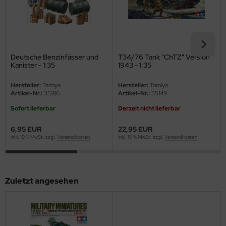
eat Wall Hobby
segawa
ller
Deutsche Benzinfässer und
T34/76 Tank "ChTZ" Version
Kanister - 1:35
1943 - 1:35
 Models
Hersteller:
Tamiya
Hersteller:
Tamiya
bby 2000
Artikel-Nr.:
35186
Artikel-Nr.:
35149
Sofort lieferbar
Derzeit nicht lieferbar
bby Boss
6,95 EUR
22,95 EUR
bby Craft
inkl. 19 % MwSt. zzgl.
Versandkosten
inkl. 19 % MwSt. zzgl.
Versandkosten
mbrol
LOVE KIT
Zuletzt angesehen
G Models
M