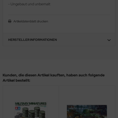
- Ungebaut und unbemalt
ler
yhawk
Artikeldatenblatt drucken
rces of Valor / Waltersons
HERSTELLER INFORMATIONEN
re Hobby
eedom Model Kits
jimi
ahleri
Kunden, die diesen Artikel kauften, haben auch folgende
Artikel bestellt:
sPatch Models
cko Models
ow2B