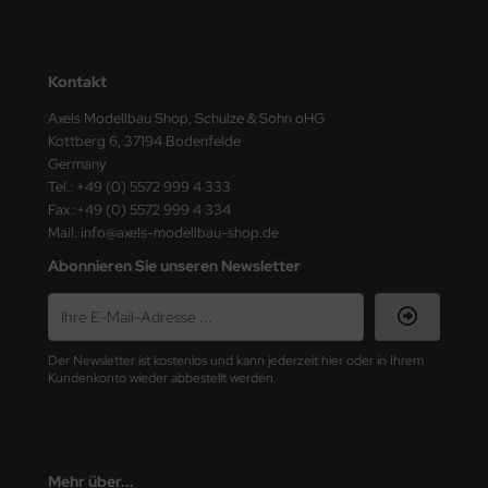
ster Box LTD
ster Tools
Kontakt
ng Model
Axels Modellbau Shop, Schulze & Sohn oHG
Kottberg 6, 37194 Bodenfelde
liput
Germany
Tel.: +49 (0) 5572 999 4 333
niArt
Fax.:+49 (0) 5572 999 4 334
Mail: info@axels-modellbau-shop.de
nicraft
Abonnieren Sie unseren Newsletter
rage Hobby
delcollect
Der Newsletter ist kostenlos und kann jederzeit hier oder in Ihrem
Kundenkonto wieder abbestellt werden.
ebius Models
PC
Mehr über...
. Hobby / Gunze Sangyo