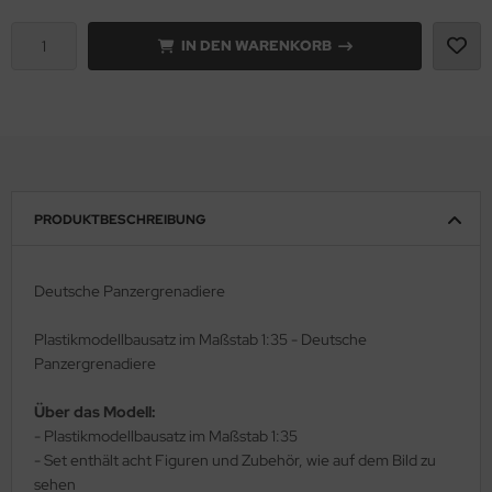
IN DEN WARENKORB
rson Modelsport
assy Hobby
MK
eatex
PRODUKTBESCHREIBUNG
s Werk
luxe Materials
Deutsche Panzergrenadiere
ODELKITS
Plastikmodellbausatz im Maßstab 1:35 - Deutsche
Panzergrenadiere
agon Models
Über das Modell:
uard
- Plastikmodellbausatz im Maßstab 1:35
- Set enthält acht Figuren und Zubehör, wie auf dem Bild zu
ergreen Scale Models
sehen