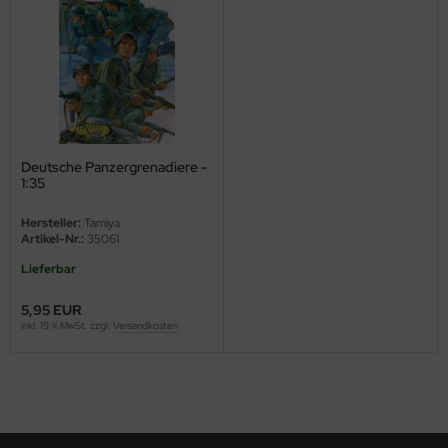
ini Model
leri
ata
O Collections
Deutsche Panzergrenadiere -
1:35
NETIC
Hersteller:
Tamiya
Artikel-Nr.:
35061
tty Hawk Model
Lieferbar
tare
5,95 EUR
inkl. 19 % MwSt. zzgl.
Versandkosten
ick
gic Factory
ASTER