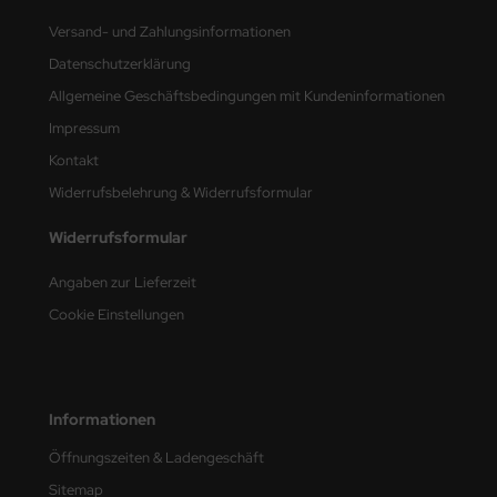
Versand- und Zahlungsinformationen
nu-Beemax
Datenschutzerklärung
nda-Hobby
Allgemeine Geschäftsbedingungen mit Kundeninformationen
Impressum
gasus Hobbies
Kontakt
atz Nunu
Widerrufsbelehrung & Widerrufsformular
usmodel
Widerrufsformular
ar Lights
Angaben zur Lieferzeit
Cookie Einstellungen
ntos Model
vell
Informationen
ich.Models
Öffnungszeiten & Ladengeschäft
den
Sitemap