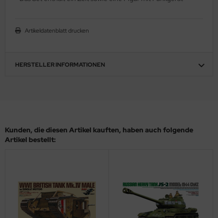
ler
Artikeldatenblatt drucken
yhawk
rces of Valor / Waltersons
HERSTELLER INFORMATIONEN
re Hobby
eedom Model Kits
jimi
Kunden, die diesen Artikel kauften, haben auch folgende
ahleri
Artikel bestellt:
sPatch Models
cko Models
ow2B