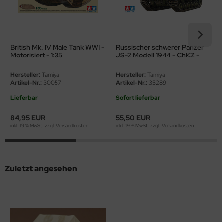
eat Wall Hobby
segawa
ller
British Mk. IV Male Tank WWI -
Russischer schwerer Panzer
Motorisiert - 1:35
JS-2 Modell 1944 - ChKZ -
1:35
 Models
Hersteller:
Tamiya
Hersteller:
Tamiya
Artikel-Nr.:
30057
Artikel-Nr.:
35289
bby 2000
Lieferbar
Sofort lieferbar
bby Boss
84,95 EUR
55,50 EUR
inkl. 19 % MwSt. zzgl.
Versandkosten
inkl. 19 % MwSt. zzgl.
Versandkosten
bby Craft
mbrol
Zuletzt angesehen
LOVE KIT
G Models
M