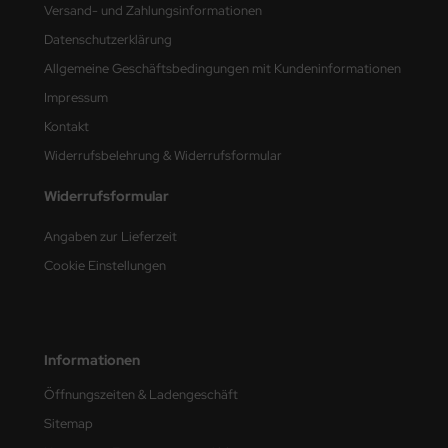
Versand- und Zahlungsinformationen
nu-Beemax
Datenschutzerklärung
Allgemeine Geschäftsbedingungen mit Kundeninformationen
nda-Hobby
Impressum
gasus Hobbies
Kontakt
Widerrufsbelehrung & Widerrufsformular
atz Nunu
Widerrufsformular
usmodel
Angaben zur Lieferzeit
ar Lights
Cookie Einstellungen
ntos Model
vell
Informationen
ich.Models
Öffnungszeiten & Ladengeschäft
Sitemap
den