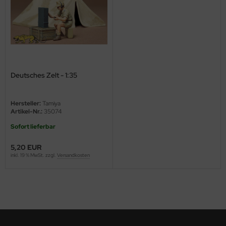
ini Model
leri
ata
Deutsches Zelt - 1:35
O Collections
NETIC
Hersteller:
Tamiya
Artikel-Nr.:
35074
tty Hawk Model
Sofort lieferbar
tare
5,20 EUR
inkl. 19 % MwSt. zzgl.
Versandkosten
ick
gic Factory
ASTER