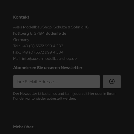
ster Box LTD
ster Tools
Kontakt
Axels Modellbau Shop, Schulze & Sohn oHG
ng Model
Kottberg 6, 37194 Bodenfelde
Germany
liput
Tel.: +49 (0) 5572 999 4 333
Fax.:+49 (0) 5572 999 4 334
niArt
Mail: info@axels-modellbau-shop.de
Abonnieren Sie unseren Newsletter
nicraft
rage Hobby
Der Newsletter ist kostenlos und kann jederzeit hier oder in Ihrem
delcollect
Kundenkonto wieder abbestellt werden.
ebius Models
PC
Mehr über...
. Hobby / Gunze Sangyo