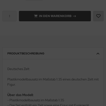
rson Modelsport
IN DEN WARENKORB
assy Hobby
MK
eatex
s Werk
PRODUKTBESCHREIBUNG
luxe Materials
Deutsches Zelt
ODELKITS
Plastikmodellbausatz im Maßstab 1:35 eines deutschen Zelt mit
agon Models
Figur.
uard
Über das Modell:
- Plastikmodellbausatz im Maßstab 1:35
ergreen Scale Models
- Das Set enthält ein Zelt sowie eine Figur mit Funkgerät