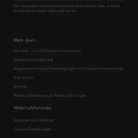
Der Newsletter ist kostenlos und kann jederzeit hier oder in Ihrem
Kundenkonto wieder abbestellt werden.
nu-Beemax
nda-Hobby
gasus Hobbies
Mehr über...
Versand- und Zahlungsinformationen
atz Nunu
Datenschutzerklärung
usmodel
Allgemeine Geschäftsbedingungen mit Kundeninformationen
Impressum
ar Lights
Kontakt
ntos Model
Widerrufsbelehrung & Widerrufsformular
vell
Widerrufsformular
ich.Models
Angaben zur Lieferzeit
Cookie Einstellungen
den