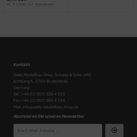
ster Box LTD
inkl. 19 % MwSt. zzgl.
Versandkosten
ster Tools
ng Model
liput
niArt
Kontakt
nicraft
Axels Modellbau Shop, Schulze & Sohn oHG
Kottberg 6, 37194 Bodenfelde
rage Hobby
Germany
Tel.: +49 (0) 5572 999 4 333
delcollect
Fax.:+49 (0) 5572 999 4 334
Mail: info@axels-modellbau-shop.de
ebius Models
Abonnieren Sie unseren Newsletter
PC
. Hobby / Gunze Sangyo