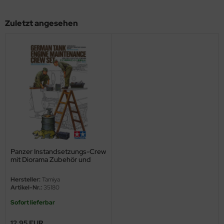
ini Model
Zuletzt angesehen
leri
ata
O Collections
NETIC
tty Hawk Model
tare
Panzer Instandsetzungs-Crew
mit Diorama Zubehör und
ick
Motoren - 1:35
Hersteller:
Tamiya
gic Factory
Artikel-Nr.:
35180
Sofort lieferbar
ASTER
12,95 EUR