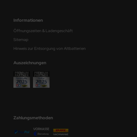
e Field Model
bre Model
Informationen
Öffnungszeiten & Ladengeschäft
HUMO-Kits
Sitemap
unkmodels
Hinweis zur Entsorgung von Altbatterien
ar Art
Auszeichnungen
ecial Hobby
ar-Decals
yata
kom
Zahlungsmethoden
miya