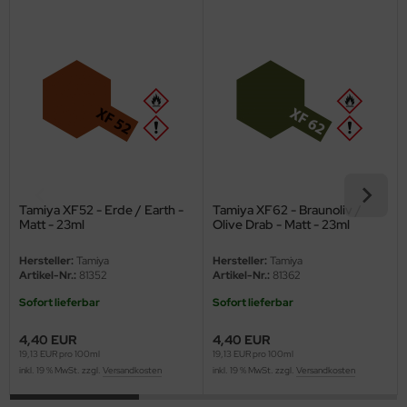
eat Wall Hobby
segawa
ller
 Models
bby 2000
bby Boss
Tamiya XF52 - Erde / Earth -
Tamiya XF62 - Braunoliv /
Matt - 23ml
Olive Drab - Matt - 23ml
bby Craft
Hersteller:
Tamiya
Hersteller:
Tamiya
Artikel-Nr.:
81352
Artikel-Nr.:
81362
mbrol
Sofort lieferbar
Sofort lieferbar
LOVE KIT
4,40 EUR
4,40 EUR
19,13 EUR pro 100ml
19,13 EUR pro 100ml
G Models
inkl. 19 % MwSt. zzgl.
Versandkosten
inkl. 19 % MwSt. zzgl.
Versandkosten
M