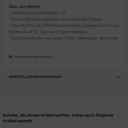
Über das Modell:
ler
- Modellbausatz im Maßstab 1:35
- Set enthält zwei ungebaute und unbemalte Figuren
yhawk
- Zwei HL230 / HL245 Motoren enthalten (passend für Tamiya
rces of Valor / Waltersons
Panther Ausf. G, Tiger I und Tiger II Modelle)
- Zubehör enthalten wie Leiter, Kisten, Werkzeuge, Benzinfass
re Hobby
eedom Model Kits
Artikeldatenblatt drucken
jimi
HERSTELLER INFORMATIONEN
ahleri
sPatch Models
cko Models
Kunden, die diesen Artikel kauften, haben auch folgende
ow2B
Artikel bestellt: