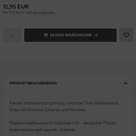
12,95 EUR
rson Modelsport
inkl. 19 % MwSt. zzgl.
Versandkosten
assy Hobby
IN DEN WARENKORB
MK
eatex
s Werk
luxe Materials
PRODUKTBESCHREIBUNG
ODELKITS
Panzer Instandsetzungstrupp / German Tank Maintenance
agon Models
Crew mit Diorama Zubehör und Motoren
uard
Plastikmodellbausatz im Maßstab 1:35 - deutscher Panzer
Instandsetzungstrupp inkl. Zubehör.
ergreen Scale Models