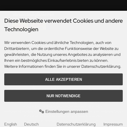
undermodel
ger Model
Versandmöglichkeiten
Diese Webseite verwendet Cookies und andere
umpeter
Technologien
lejo
Wir verwenden Cookies und ähnliche Technologien, auch von
Social Media
Drittanbietern, um die ordentliche Funktionsweise der Website zu
spid Models
gewährleisten, die Nutzung unseres Angebotes zu analysieren und
Ihnen ein bestmögliches Einkaufserlebnis bieten zu können.
ezda
Weitere Informationen finden Sie in unserer Datenschutzerklärung.
ALLE AKZEPTIEREN
*Gilt für Lieferungen innerhalb Deutschlands. Lieferzeiten für andere Länder und
Informationen zur Berechnung des Liefertermins siehe hier:
Angaben zur Lieferzeit.
NUR NOTWENDIGE
Alle Preise inkl. gesetzl. MwSt. zzgl.
Versandkosten
. Die durchgestrichenen Preise
entsprechen dem bisherigen Preis bei Axels Modellbau Shop.
Einstellungen anpassen
Axels Modellbau Shop © 2026 | Template based on modified eCommerce Shopsoftware
2025-2026 by Axel's Modellbau Shop Schulze & Sohn OHG
mod
ified eCommerce Shopsoftware © 2009-2026
English
Deutsch
Datenschutzerklärung
Impressum