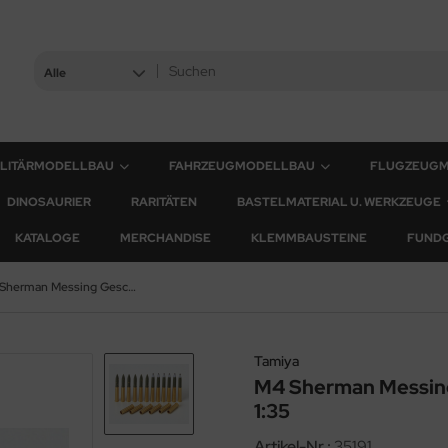
Alle
ILITÄRMODELLBAU
FAHRZEUGMODELLBAU
FLUGZEUG
DINOSAURIER
RARITÄTEN
BASTELMATERIAL U. WERKZEUGE
KATALOGE
MERCHANDISE
KLEMMBAUSTEINE
FUND
M4 Sherman Messing Geschosshülsen 75mm - 1:35
Tamiya
M4 Sherman Messin
1:35
Artikel-Nr.:
35191