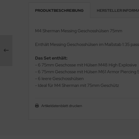
PRODUKTBESCHREIBUNG
HERSTELLER INFORM
rson Modelsport
assy Hobby
M4 Sherman Messing Geschosshülsen 75mm
MK
Enthält Messing Geschosshülsen im Maßstab 1:35 p
eatex
Das Set enthält:
- 6 75mm Geschosse mit Hülsen M48 High Explosive
s Werk
- 6 75mm Geschosse mit Hülsen M61 Armor Piercing S
- 6 leere Geschosshülsen
luxe Materials
- Ideal für M4 Sherman mit 75mm Geschütz
ODELKITS
Artikeldatenblatt drucken
agon Models
uard
ergreen Scale Models