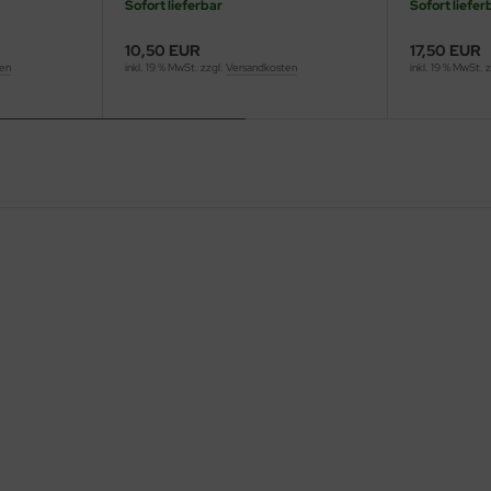
Sofort lieferbar
Sofort liefer
10,50 EUR
17,50 EUR
ten
inkl. 19 % MwSt. zzgl.
Versandkosten
inkl. 19 % MwSt. 