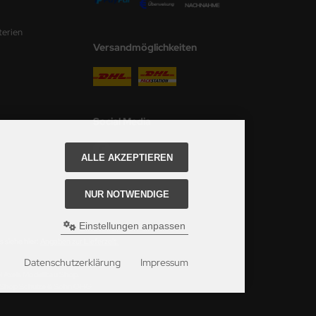
terien
Versandmöglichkeiten
Social Media
ALLE AKZEPTIEREN
NUR NOTWENDIGE
Einstellungen anpassen
 siehe hier:
Angaben zur Lieferzeit.
Datenschutzerklärung
Impressum
ei Axels Modellbau Shop.
u Shop Schulze & Sohn OHG