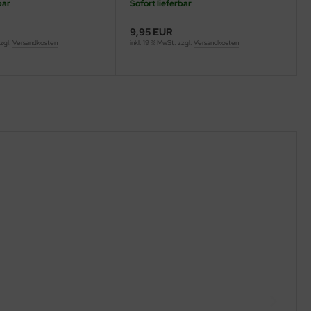
bar
Sofort lieferbar
9,95 EUR
zzgl.
Versandkosten
inkl. 19 % MwSt. zzgl.
Versandkosten