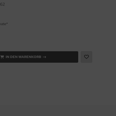
62
nate*
IN DEN WARENKORB