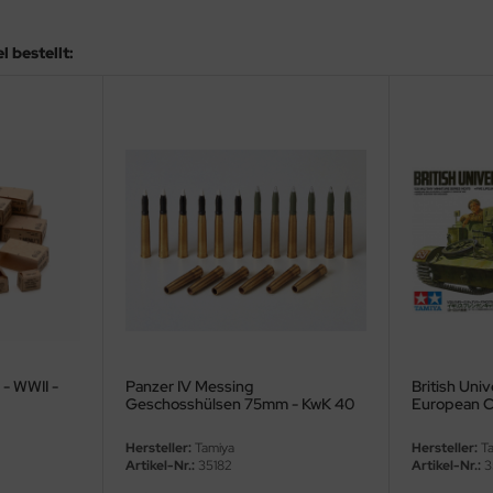
 bestellt:
 - WWII -
Panzer IV Messing
British Univ
Geschosshülsen 75mm - KwK 40
European C
L/48 - 1:35
Hersteller:
Tamiya
Hersteller:
Ta
Artikel-Nr.:
35182
Artikel-Nr.:
3