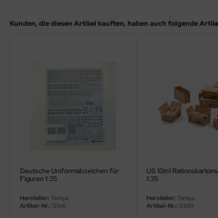
ler
Kunden, die diesen Artikel kauften, haben auch folgende Artikel
yhawk
rces of Valor / Waltersons
re Hobby
eedom Model Kits
jimi
ahleri
sPatch Models
Deutsche Uniformabzeichen für
US 10in1 Rationskartons
Figuren 1:35
1:35
cko Models
Hersteller:
Tamiya
Hersteller:
Tamiya
ow2B
Artikel-Nr.:
12641
Artikel-Nr.:
12689