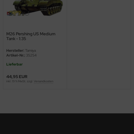
ster Box LTD
ster Tools
ng Model
M26 Pershing US Medium
Tank - 1:35
liput
Hersteller:
Tamiya
niArt
Artikel-Nr.:
35254
Lieferbar
nicraft
44,95 EUR
rage Hobby
inkl. 19 % MwSt. zzgl.
Versandkosten
delcollect
ebius Models
PC
. Hobby / Gunze Sangyo