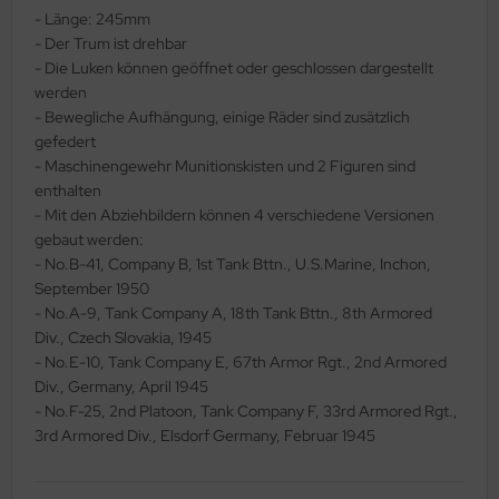
- Länge: 245mm
ler
- Der Trum ist drehbar
- Die Luken können geöffnet oder geschlossen dargestellt
yhawk
werden
- Bewegliche Aufhängung, einige Räder sind zusätzlich
rces of Valor / Waltersons
gefedert
- Maschinengewehr Munitionskisten und 2 Figuren sind
re Hobby
enthalten
- Mit den Abziehbildern können 4 verschiedene Versionen
eedom Model Kits
gebaut werden:
- No.B-41, Company B, 1st Tank Bttn., U.S.Marine, Inchon,
jimi
September 1950
- No.A-9, Tank Company A, 18th Tank Bttn., 8th Armored
ahleri
Div., Czech Slovakia, 1945
- No.E-10, Tank Company E, 67th Armor Rgt., 2nd Armored
sPatch Models
Div., Germany, April 1945
cko Models
- No.F-25, 2nd Platoon, Tank Company F, 33rd Armored Rgt.,
3rd Armored Div., Elsdorf Germany, Februar 1945
ow2B