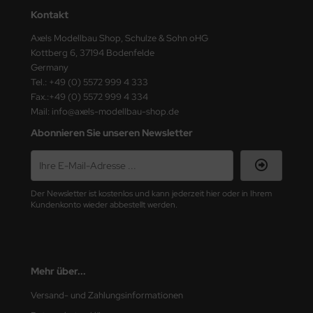
Kontakt
nu-Beemax
Axels Modellbau Shop, Schulze & Sohn oHG
Kottberg 6, 37194 Bodenfelde
nda-Hobby
Germany
Tel.: +49 (0) 5572 999 4 333
gasus Hobbies
Fax.:+49 (0) 5572 999 4 334
Mail: info@axels-modellbau-shop.de
atz Nunu
Abonnieren Sie unseren Newsletter
usmodel
ar Lights
Der Newsletter ist kostenlos und kann jederzeit hier oder in Ihrem
Kundenkonto wieder abbestellt werden.
ntos Model
vell
ich.Models
Mehr über...
Versand- und Zahlungsinformationen
den