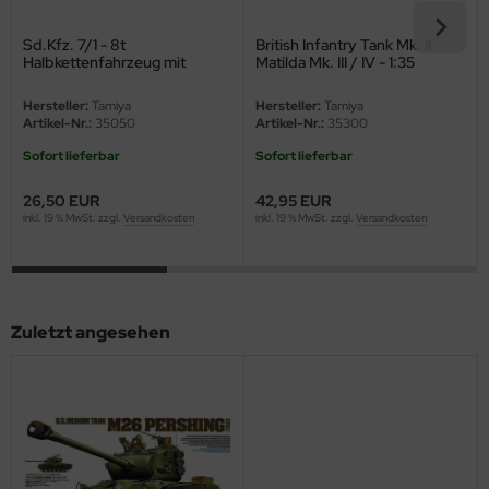
ini Model
Sd.Kfz. 7/1 - 8t
British Infantry Tank Mk. II
Halbkettenfahrzeug mit
Matilda Mk. III / IV - 1:35
20mm Flakvierling - 1:35
leri
Hersteller:
Tamiya
Hersteller:
Tamiya
Artikel-Nr.:
35050
Artikel-Nr.:
35300
ata
Sofort lieferbar
Sofort lieferbar
O Collections
26,50 EUR
42,95 EUR
inkl. 19 % MwSt. zzgl.
Versandkosten
inkl. 19 % MwSt. zzgl.
Versandkosten
NETIC
tty Hawk Model
tare
Zuletzt angesehen
ick
gic Factory
ASTER