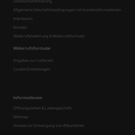
Datenschutzerklärung
e Field Model
Allgemeine Geschäftsbedingungen mit Kundeninformationen
Impressum
bre Model
Kontakt
HUMO-Kits
Widerrufsbelehrung & Widerrufsformular
unkmodels
Widerrufsformular
ar Art
Angaben zur Lieferzeit
Cookie Einstellungen
ecial Hobby
ar-Decals
yata
Informationen
Öffnungszeiten & Ladengeschäft
kom
Sitemap
miya
Hinweis zur Entsorgung von Altbatterien