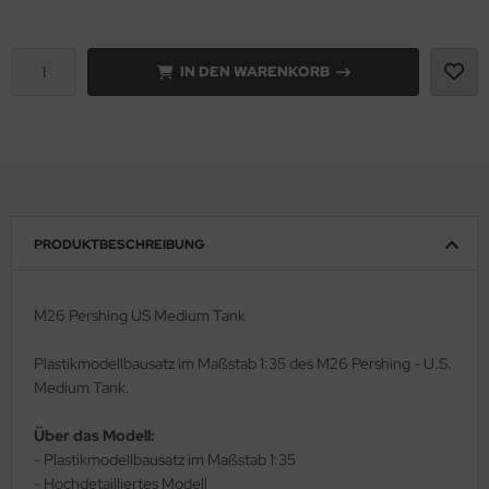
rson Modelsport
IN DEN WARENKORB
assy Hobby
MK
eatex
s Werk
PRODUKTBESCHREIBUNG
luxe Materials
M26 Pershing US Medium Tank
ODELKITS
Plastikmodellbausatz im Maßstab 1:35 des M26 Pershing - U.S.
agon Models
Medium Tank.
uard
Über das Modell:
- Plastikmodellbausatz im Maßstab 1:35
ergreen Scale Models
- Hochdetailliertes Modell