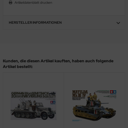
eat Wall Hobby
Artikeldatenblatt drucken
segawa
HERSTELLER INFORMATIONEN
ller
 Models
bby 2000
Kunden, die diesen Artikel kauften, haben auch folgende
bby Boss
Artikel bestellt:
bby Craft
mbrol
LOVE KIT
G Models
M