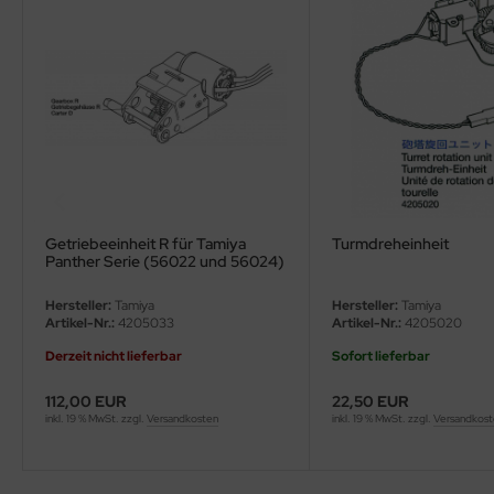
ler
yhawk
rces of Valor / Waltersons
re Hobby
eedom Model Kits
Getriebeeinheit R für Tamiya
Turmdreheinheit
Panther Serie (56022 und 56024)
jimi
1:16
Hersteller:
Tamiya
Hersteller:
Tamiya
ahleri
Artikel-Nr.:
4205033
Artikel-Nr.:
4205020
Derzeit nicht lieferbar
Sofort lieferbar
sPatch Models
112,00 EUR
22,50 EUR
cko Models
inkl. 19 % MwSt. zzgl.
Versandkosten
inkl. 19 % MwSt. zzgl.
Versandkos
ow2B