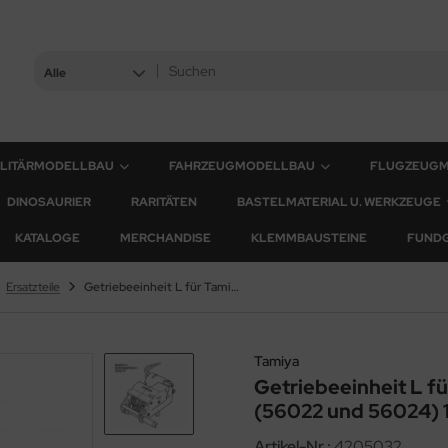
Alle
ILITÄRMODELLBAU
FAHRZEUGMODELLBAU
FLUGZEUG
DINOSAURIER
RARITÄTEN
BASTELMATERIAL U. WERKZEUGE
KATALOGE
MERCHANDISE
KLEMMBAUSTEINE
FUND
Ersatzteile
Getriebeeinheit L für Tamiya Panther Serie (56022 und 56024) 1:16
Tamiya
Getriebeeinheit L f
(56022 und 56024) 1
Artikel-Nr.:
4205032