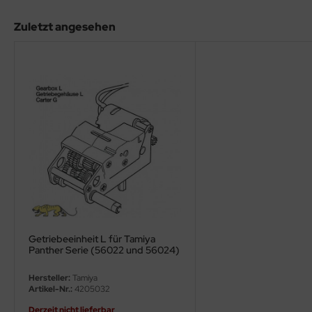
eat Wall Hobby
Zuletzt angesehen
segawa
ller
 Models
bby 2000
bby Boss
bby Craft
mbrol
Getriebeeinheit L für Tamiya
LOVE KIT
Panther Serie (56022 und 56024)
1:16
G Models
Hersteller:
Tamiya
Artikel-Nr.:
4205032
M
Derzeit nicht lieferbar