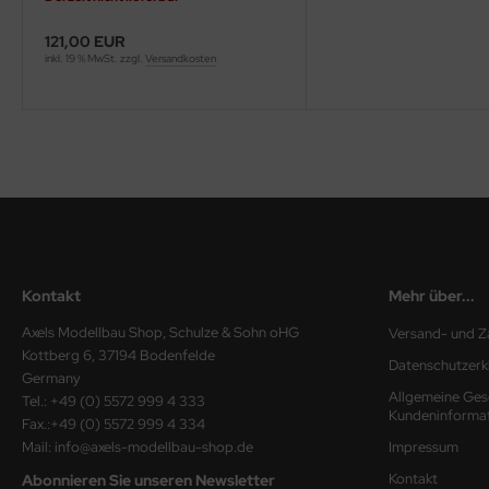
ini Model
121,00 EUR
inkl. 19 % MwSt. zzgl.
Versandkosten
leri
ata
O Collections
NETIC
tty Hawk Model
Kontakt
Mehr über...
tare
Axels Modellbau Shop, Schulze & Sohn oHG
Versand- und Z
Kottberg 6, 37194 Bodenfelde
ick
Datenschutzerk
Germany
Allgemeine Ges
Tel.: +49 (0) 5572 999 4 333
gic Factory
Kundeninforma
Fax.:+49 (0) 5572 999 4 334
Mail: info@axels-modellbau-shop.de
Impressum
ASTER
Kontakt
Abonnieren Sie unseren Newsletter