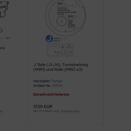
J Teile (J1-J4), Turmdrehring
(MW1) und Rolle (MW2 x3)
Hersteller:
Tamiya
Artikel-Nr.:
9115110
Derzeit nicht lieferbar
17,50 EUR
ten
inkl. 19 % MwSt. zzgl.
Versandkosten