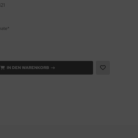
21
nate*
IN DEN WARENKORB