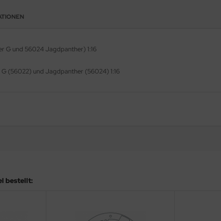
ATIONEN
her G und 56024 Jagdpanther) 1:16
er G (56022) und Jagdpanther (56024) 1:16
 bestellt: