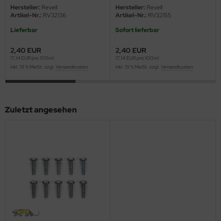
eat Wall Hobby
Hersteller:
Revell
Hersteller:
Revell
Artikel-Nr.:
RV32136
Artikel-Nr.:
RV32155
segawa
Lieferbar
Sofort lieferbar
ller
2,40 EUR
2,40 EUR
17,14 EUR pro 100ml
17,14 EUR pro 100ml
 Models
inkl. 19 % MwSt. zzgl.
Versandkosten
inkl. 19 % MwSt. zzgl.
Versandkosten
bby 2000
Zuletzt angesehen
bby Boss
bby Craft
mbrol
LOVE KIT
G Models
M