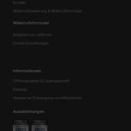
Kontakt
Widerrufsbelehrung & Widerrufsformular
nu-Beemax
Widerrufsformular
nda-Hobby
Angaben zur Lieferzeit
gasus Hobbies
Cookie Einstellungen
atz Nunu
usmodel
Informationen
ar Lights
Öffnungszeiten & Ladengeschäft
ntos Model
Sitemap
Hinweis zur Entsorgung von Altbatterien
vell
Auszeichnungen
ich.Models
den