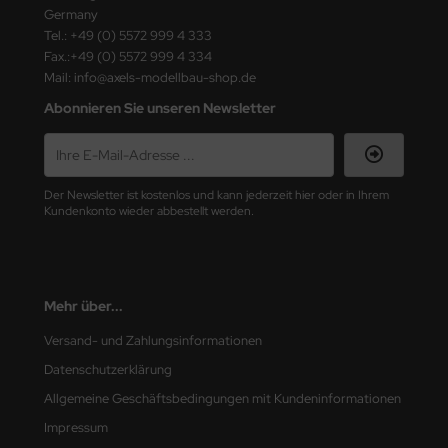
ster Box LTD
Germany
Tel.: +49 (0) 5572 999 4 333
ster Tools
Fax.:+49 (0) 5572 999 4 334
Mail: info@axels-modellbau-shop.de
ng Model
Abonnieren Sie unseren Newsletter
liput
niArt
Der Newsletter ist kostenlos und kann jederzeit hier oder in Ihrem
Kundenkonto wieder abbestellt werden.
nicraft
rage Hobby
Mehr über...
delcollect
Versand- und Zahlungsinformationen
ebius Models
Datenschutzerklärung
Allgemeine Geschäftsbedingungen mit Kundeninformationen
PC
Impressum
. Hobby / Gunze Sangyo