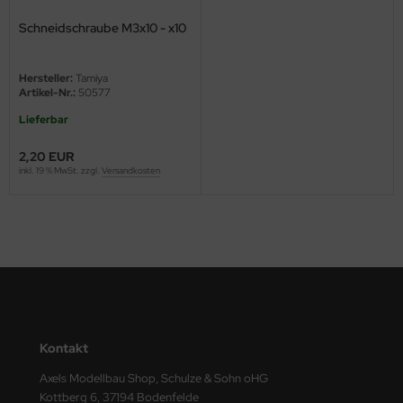
Schneidschraube M3x10 - x10
ini Model
leri
Hersteller:
Tamiya
Artikel-Nr.:
50577
ata
Lieferbar
O Collections
2,20 EUR
inkl. 19 % MwSt. zzgl.
Versandkosten
NETIC
tty Hawk Model
tare
ick
gic Factory
Kontakt
ASTER
Axels Modellbau Shop, Schulze & Sohn oHG
Kottberg 6, 37194 Bodenfelde