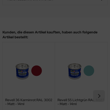
ler
yhawk
rces of Valor / Waltersons
Kunden, die diesen Artikel kauften, haben auch folgende
Artikel bestellt:
re Hobby
eedom Model Kits
jimi
ahleri
sPatch Models
cko Models
Revell 36 Karminrot RAL 3002
Revell 55 Lichtgrün RAL 6027
ow2B
- Matt - 14ml
- Matt - 14ml