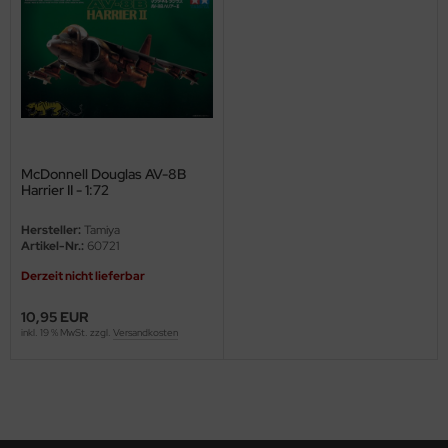
ini Model
leri
ata
O Collections
McDonnell Douglas AV-8B
Harrier II - 1:72
NETIC
Hersteller:
Tamiya
tty Hawk Model
Artikel-Nr.:
60721
Derzeit nicht lieferbar
tare
10,95 EUR
ick
inkl. 19 % MwSt. zzgl.
Versandkosten
gic Factory
ASTER