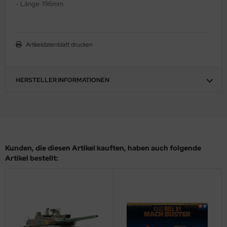
- Länge: 196mm
ler
yhawk
Artikeldatenblatt drucken
rces of Valor / Waltersons
re Hobby
HERSTELLER INFORMATIONEN
eedom Model Kits
jimi
ahleri
Kunden, die diesen Artikel kauften, haben auch folgende
Artikel bestellt:
sPatch Models
cko Models
ow2B