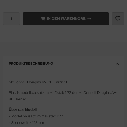
e Field Model 1:35
rson Modelsport
IN DEN WARENKORB
bre Model - 1:35
assy Hobby
ar Art / Glow 2B 1:35
MK
nstige Hersteller
eatex
kom 1:35
s Werk
PRODUKTBESCHREIBUNG
miya 1:35
luxe Materials
McDonnell Douglas AV-8B Harrier II
under Model 1:35
ODELKITS
Plastikmodellbausatz im Maßstab 1:72 der McDonnell Douglas AV-
umpeter 1:35
agon Models
8B Harrier II.
ezda 1:35
uard
Über das Modell:
- Modellbausatz im Maßstab 1:72
behör Maßstab 1:35
ergreen Scale Models
- Spannweite: 128mm