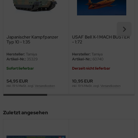
eat Wall Hobby
segawa
ller
Japanischer Kampfpanzer
USAF Bell X-1 MACH BUSTER
 Models
Typ 10 - 1:35
- 1:72
Hersteller:
Tamiya
Hersteller:
Tamiya
bby 2000
Artikel-Nr.:
35329
Artikel-Nr.:
60740
bby Boss
Sofort lieferbar
Derzeit nicht lieferbar
54,95 EUR
10,95 EUR
bby Craft
inkl. 19 % MwSt. zzgl.
Versandkosten
inkl. 19 % MwSt. zzgl.
Versandkosten
mbrol
LOVE KIT
Zuletzt angesehen
G Models
M