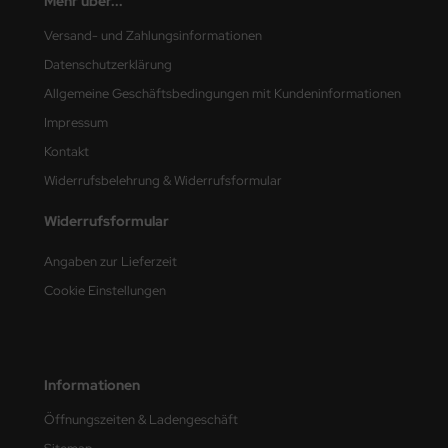
Mehr über...
Versand- und Zahlungsinformationen
nu-Beemax
Datenschutzerklärung
nda-Hobby
Allgemeine Geschäftsbedingungen mit Kundeninformationen
Impressum
gasus Hobbies
Kontakt
atz Nunu
Widerrufsbelehrung & Widerrufsformular
usmodel
Widerrufsformular
ar Lights
Angaben zur Lieferzeit
Cookie Einstellungen
ntos Model
vell
ich.Models
Informationen
Öffnungszeiten & Ladengeschäft
den