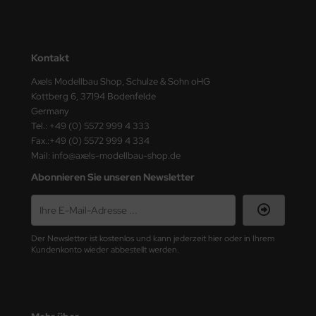
ster Box LTD
ster Tools
Kontakt
ng Model
Axels Modellbau Shop, Schulze & Sohn oHG
Kottberg 6, 37194 Bodenfelde
liput
Germany
Tel.: +49 (0) 5572 999 4 333
niArt
Fax.:+49 (0) 5572 999 4 334
Mail: info@axels-modellbau-shop.de
nicraft
Abonnieren Sie unseren Newsletter
rage Hobby
delcollect
Der Newsletter ist kostenlos und kann jederzeit hier oder in Ihrem
Kundenkonto wieder abbestellt werden.
ebius Models
PC
. Hobby / Gunze Sangyo