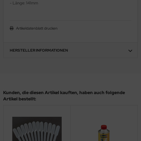
- Länge: 141mm
ler
yhawk
Artikeldatenblatt drucken
rces of Valor / Waltersons
re Hobby
HERSTELLER INFORMATIONEN
eedom Model Kits
jimi
ahleri
Kunden, die diesen Artikel kauften, haben auch folgende
Artikel bestellt:
sPatch Models
cko Models
ow2B