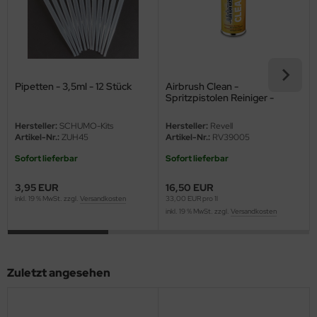
eat Wall Hobby
segawa
ller
Pipetten - 3,5ml - 12 Stück
Airbrush Clean -
 Models
Spritzpistolen Reiniger -
500ml
bby 2000
Hersteller:
SCHUMO-Kits
Hersteller:
Revell
Artikel-Nr.:
ZUH45
Artikel-Nr.:
RV39005
bby Boss
Sofort lieferbar
Sofort lieferbar
bby Craft
3,95 EUR
16,50 EUR
inkl. 19 % MwSt. zzgl.
Versandkosten
33,00 EUR pro 1l
inkl. 19 % MwSt. zzgl.
Versandkosten
mbrol
LOVE KIT
Zuletzt angesehen
G Models
M