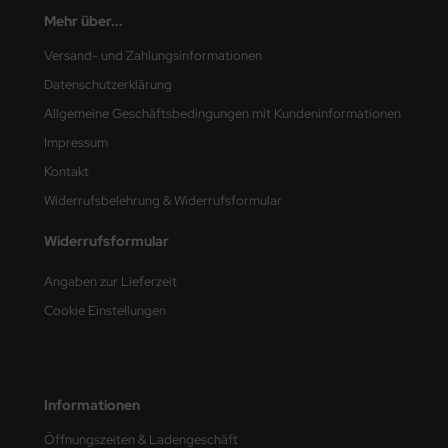
Mehr über...
nu-Beemax
Versand- und Zahlungsinformationen
nda-Hobby
Datenschutzerklärung
Allgemeine Geschäftsbedingungen mit Kundeninformationen
gasus Hobbies
Impressum
atz Nunu
Kontakt
Widerrufsbelehrung & Widerrufsformular
usmodel
Widerrufsformular
ar Lights
Angaben zur Lieferzeit
ntos Model
Cookie Einstellungen
vell
ich.Models
Informationen
den
Öffnungszeiten & Ladengeschäft