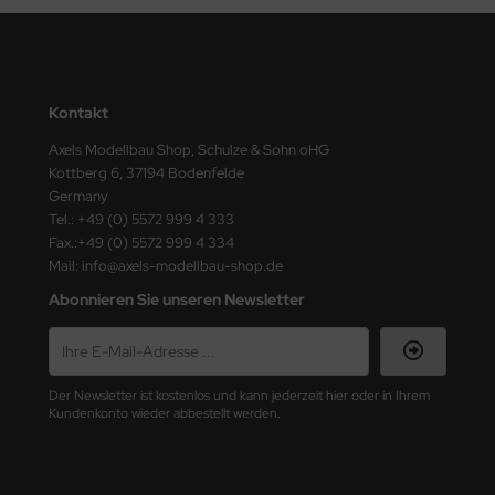
ster Box LTD
ster Tools
ng Model
Kontakt
Axels Modellbau Shop, Schulze & Sohn oHG
liput
Kottberg 6, 37194 Bodenfelde
Germany
niArt
Tel.: +49 (0) 5572 999 4 333
Fax.:+49 (0) 5572 999 4 334
nicraft
Mail: info@axels-modellbau-shop.de
Abonnieren Sie unseren Newsletter
rage Hobby
delcollect
ebius Models
Der Newsletter ist kostenlos und kann jederzeit hier oder in Ihrem
Kundenkonto wieder abbestellt werden.
PC
. Hobby / Gunze Sangyo