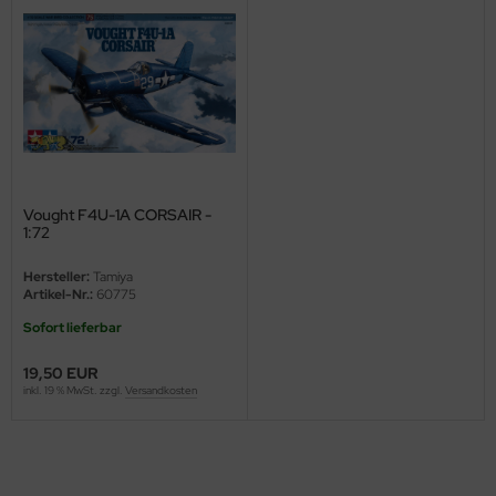
ini Model
leri
ata
O Collections
Vought F4U-1A CORSAIR -
NETIC
1:72
tty Hawk Model
Hersteller:
Tamiya
Artikel-Nr.:
60775
tare
Sofort lieferbar
ick
19,50 EUR
inkl. 19 % MwSt. zzgl.
Versandkosten
gic Factory
ASTER