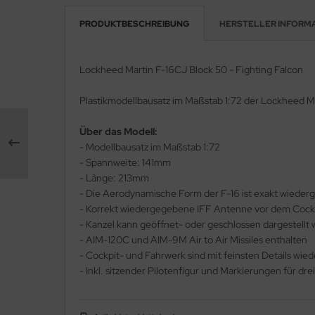
PRODUKTBESCHREIBUNG
HERSTELLER INFORM
e Field Model 1:35
rson Modelsport
bre Model - 1:35
assy Hobby
Lockheed Martin F-16CJ Block 50 - Fighting Falcon
ar Art / Glow 2B 1:35
MK
Plastikmodellbausatz im Maßstab 1:72 der Lockheed Ma
nstige Hersteller
eatex
Über das Modell:
- Modellbausatz im Maßstab 1:72
kom 1:35
s Werk
- Spannweite: 141mm
- Länge: 213mm
miya 1:35
luxe Materials
- Die Aerodynamische Form der F-16 ist exakt wiede
- Korrekt wiedergegebene IFF Antenne vor dem Cock
under Model 1:35
ODELKITS
- Kanzel kann geöffnet- oder geschlossen dargestellt
umpeter 1:35
- AIM-120C und AIM-9M Air to Air Missiles enthalten
agon Models
- Cockpit- und Fahrwerk sind mit feinsten Details wi
ezda 1:35
- Inkl. sitzender Pilotenfigur und Markierungen für dre
uard
behör Maßstab 1:35
ergreen Scale Models