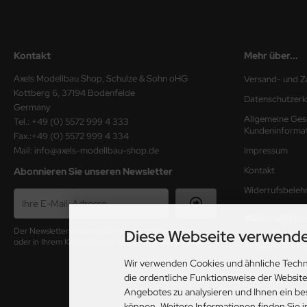
ster Box LTD
ster Tools
Kontakt
Mehr über...
ng Model
Axels Modellbau Shop, Schulze & Sohn oHG
Versand- und Z
Kottberg 6, 37194 Bodenfelde
liput
Datenschutzerk
Germany
Allgemeine Ges
Tel.: +49 (0) 5572 999 4 333
niArt
Kundeninforma
Fax.:+49 (0) 5572 999 4 334
Mail: info@axels-modellbau-shop.de
Impressum
nicraft
Kontakt
Abonnieren Sie unseren Newsletter
rage Hobby
Widerrufsbeleh
delcollect
Widerrufsfor
Der Newsletter ist kostenlos und kann jederzeit hier
Diese Webseite verwende
oder in Ihrem Kundenkonto wieder abbestellt werden.
ebius Models
Angaben zur Lie
Wir verwenden Cookies und ähnliche Techn
Cookie Einstell
PC
die ordentliche Funktionsweise der Websit
Angebotes zu analysieren und Ihnen ein be
. Hobby / Gunze Sangyo
können. Weitere Informationen finden Sie 