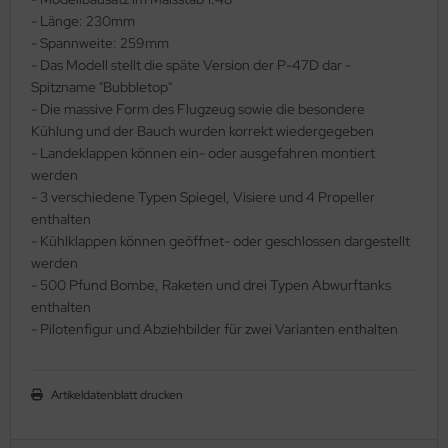
- Länge: 230mm
ler
- Spannweite: 259mm
- Das Modell stellt die späte Version der P-47D dar -
yhawk
Spitzname "Bubbletop"
- Die massive Form des Flugzeug sowie die besondere
rces of Valor / Waltersons
Kühlung und der Bauch wurden korrekt wiedergegeben
- Landeklappen können ein- oder ausgefahren montiert
re Hobby
werden
eedom Model Kits
- 3 verschiedene Typen Spiegel, Visiere und 4 Propeller
enthalten
jimi
- Kühlklappen können geöffnet- oder geschlossen dargestellt
werden
ahleri
- 500 Pfund Bombe, Raketen und drei Typen Abwurftanks
enthalten
sPatch Models
- Pilotenfigur und Abziehbilder für zwei Varianten enthalten
cko Models
Artikeldatenblatt drucken
ow2B