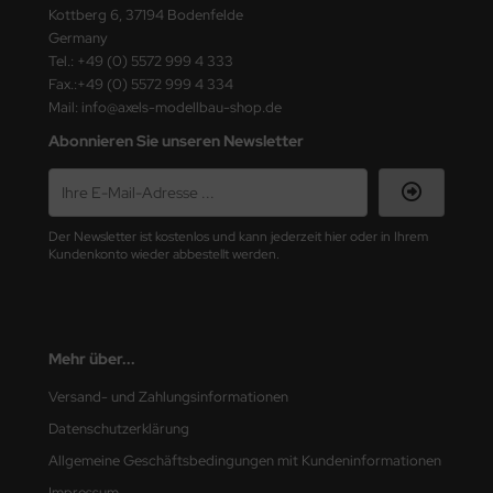
Kottberg 6, 37194 Bodenfelde
Germany
nu-Beemax
Tel.: +49 (0) 5572 999 4 333
Fax.:+49 (0) 5572 999 4 334
nda-Hobby
Mail: info@axels-modellbau-shop.de
gasus Hobbies
Abonnieren Sie unseren Newsletter
atz Nunu
usmodel
Der Newsletter ist kostenlos und kann jederzeit hier oder in Ihrem
Kundenkonto wieder abbestellt werden.
ar Lights
ntos Model
Mehr über...
vell
Versand- und Zahlungsinformationen
ich.Models
Datenschutzerklärung
Allgemeine Geschäftsbedingungen mit Kundeninformationen
den
Impressum