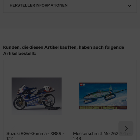
eat Wall Hobby
HERSTELLER INFORMATIONEN
segawa
ller
 Models
Kunden, die diesen Artikel kauften, haben auch folgende
Artikel bestellt:
bby 2000
bby Boss
bby Craft
mbrol
LOVE KIT
G Models
Suzuki RGV-Gamma - XR89 -
Messerschmitt Me 262 A-1a -
M
1:12
1:48