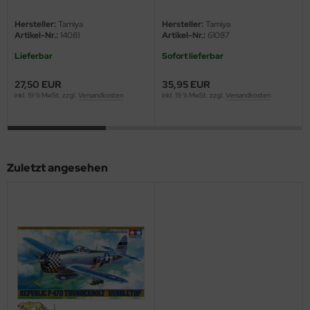
ini Model
Hersteller:
Tamiya
Hersteller:
Tamiya
Artikel-Nr.:
14081
Artikel-Nr.:
61087
leri
Lieferbar
Sofort lieferbar
ata
27,50 EUR
35,95 EUR
inkl. 19 % MwSt. zzgl.
Versandkosten
inkl. 19 % MwSt. zzgl.
Versandkosten
O Collections
NETIC
Zuletzt angesehen
tty Hawk Model
tare
ick
gic Factory
ASTER