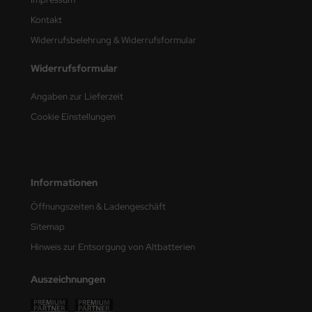
e Field Model
Kontakt
Widerrufsbelehrung & Widerrufsformular
bre Model
Widerrufsformular
HUMO-Kits
Angaben zur Lieferzeit
unkmodels
Cookie Einstellungen
ar Art
ecial Hobby
Informationen
ar-Decals
Öffnungszeiten & Ladengeschäft
yata
Sitemap
Hinweis zur Entsorgung von Altbatterien
kom
Auszeichnungen
miya