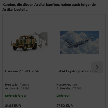
eat Wall Hobby
Kunden, die diesen Artikel kauften, haben auch folgende
Artikel bestellt:
segawa
ller
 Models
bby 2000
bby Boss
bby Craft
Hanomag SS-100 - 1:48
F-16A Fighting Falcon - 1:48
mbrol
LOVE KIT
Hersteller:
Tamiya
Hersteller:
Italeri
Artikel-Nr.:
32593
Artikel-Nr.:
IT2786
G Models
Sofort lieferbar
Lieferbar
M
21,95 EUR
27,50 EUR