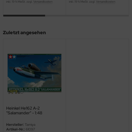
inkl. 19 % MwSt. zzgl.
Versandkosten
inkl. 19 % MwSt. zzgl.
Versandkosten
ini Model
leri
Zuletzt angesehen
ata
O Collections
NETIC
tty Hawk Model
tare
ick
Heinkel He162 A-2
gic Factory
"Salamander" - 1:48
ASTER
Hersteller:
Tamiya
Artikel-Nr.:
61097