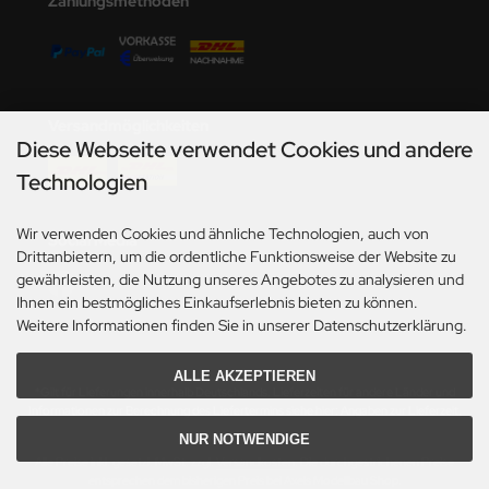
Zahlungsmethoden
undermodel
ger Model
umpeter
Versandmöglichkeiten
lejo
Diese Webseite verwendet Cookies und andere
Technologien
spid Models
Wir verwenden Cookies und ähnliche Technologien, auch von
ezda
Social Media
Drittanbietern, um die ordentliche Funktionsweise der Website zu
gewährleisten, die Nutzung unseres Angebotes zu analysieren und
Ihnen ein bestmögliches Einkaufserlebnis bieten zu können.
Weitere Informationen finden Sie in unserer Datenschutzerklärung.
ALLE AKZEPTIEREN
*Gilt für Lieferungen innerhalb Deutschlands. Lieferzeiten für andere Länder und
Informationen zur Berechnung des Liefertermins siehe hier:
Angaben zur Lieferzeit.
NUR NOTWENDIGE
Alle Preise inkl. gesetzl. MwSt. zzgl.
Versandkosten
. Die durchgestrichenen Preise
entsprechen dem bisherigen Preis bei Axels Modellbau Shop.