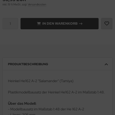
inkl. 19 % MwSt. zzgl.
Versandkosten
e Field Model 1:35
rson Modelsport
bre Model - 1:35
assy Hobby
IN DEN WARENKORB
ar Art / Glow 2B 1:35
MK
nstige Hersteller
eatex
kom 1:35
s Werk
PRODUKTBESCHREIBUNG
miya 1:35
luxe Materials
under Model 1:35
ODELKITS
Heinkel He162 A-2 "Salamander" (Tamiya)
umpeter 1:35
agon Models
Plastikmodellbausatz der Heinkel He162 A-2 im Maßstab 1:48.
ezda 1:35
uard
Über das Modell:
- Modellbausatz im Maßstab 1:48 der He 162 A-2
behör Maßstab 1:35
ergreen Scale Models
- Länge: 205 mm