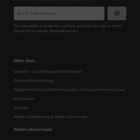
nu-Beemax
nda-Hobby
Der Newsletter ist kostenlos und kann jederzeit hier oder in Ihrem
Kundenkonto wieder abbestellt werden.
gasus Hobbies
atz Nunu
Mehr über...
usmodel
Versand- und Zahlungsinformationen
ar Lights
Datenschutzerklärung
Allgemeine Geschäftsbedingungen mit Kundeninformationen
ntos Model
Impressum
vell
Kontakt
Widerrufsbelehrung & Widerrufsformular
ich.Models
Widerrufsformular
den