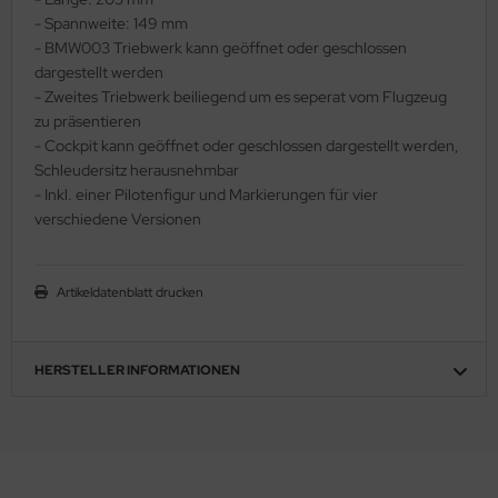
- Spannweite: 149 mm
ler
- BMW003 Triebwerk kann geöffnet oder geschlossen
dargestellt werden
yhawk
- Zweites Triebwerk beiliegend um es seperat vom Flugzeug
zu präsentieren
rces of Valor / Waltersons
- Cockpit kann geöffnet oder geschlossen dargestellt werden,
Schleudersitz herausnehmbar
re Hobby
- Inkl. einer Pilotenfigur und Markierungen für vier
eedom Model Kits
verschiedene Versionen
jimi
Artikeldatenblatt drucken
ahleri
sPatch Models
HERSTELLER INFORMATIONEN
cko Models
ow2B