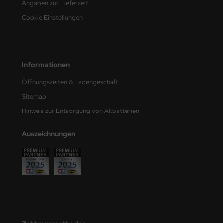
Angaben zur Lieferzeit
e Field Model
Cookie Einstellungen
bre Model
HUMO-Kits
Informationen
unkmodels
Öffnungszeiten & Ladengeschäft
ar Art
Sitemap
Hinweis zur Entsorgung von Altbatterien
ecial Hobby
Auszeichnungen
ar-Decals
yata
kom
miya