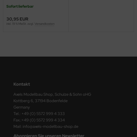
ster Box LTD
Sofort lieferbar
ster Tools
30,95 EUR
inkl. 19 % MwSt. zzgl.
Versandkosten
ng Model
liput
niArt
nicraft
rage Hobby
Kontakt
Axels Modellbau Shop, Schulze & Sohn oHG
delcollect
Kottberg 6, 37194 Bodenfelde
Germany
ebius Models
Tel.: +49 (0) 5572 999 4 333
Fax.:+49 (0) 5572 999 4 334
PC
Mail: info@axels-modellbau-shop.de
. Hobby / Gunze Sangyo
Abonnieren Sie unseren Newsletter