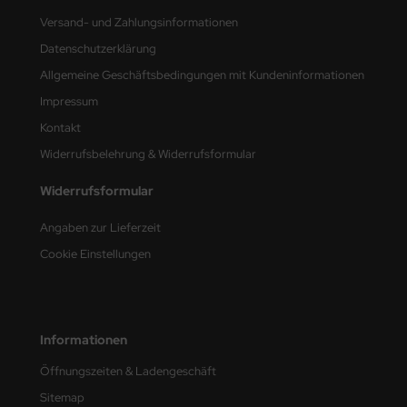
e Field Model
Versand- und Zahlungsinformationen
Datenschutzerklärung
bre Model
Allgemeine Geschäftsbedingungen mit Kundeninformationen
HUMO-Kits
Impressum
Kontakt
unkmodels
Widerrufsbelehrung & Widerrufsformular
ar Art
Widerrufsformular
ecial Hobby
Angaben zur Lieferzeit
ar-Decals
Cookie Einstellungen
yata
kom
Informationen
miya
Öffnungszeiten & Ladengeschäft
Sitemap