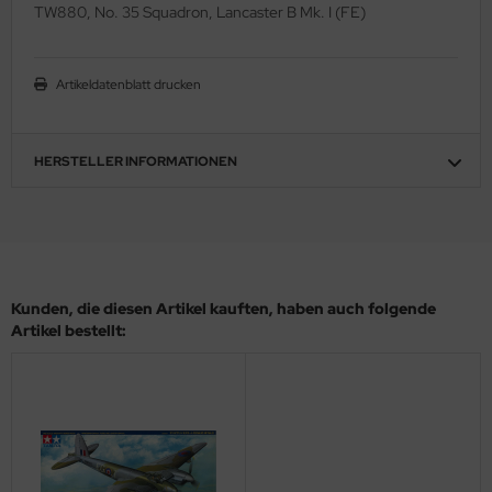
eat Wall Hobby
TW880, No. 35 Squadron, Lancaster B Mk. I (FE)
segawa
Artikeldatenblatt drucken
ller
 Models
HERSTELLER INFORMATIONEN
bby 2000
bby Boss
bby Craft
Kunden, die diesen Artikel kauften, haben auch folgende
Artikel bestellt:
mbrol
LOVE KIT
G Models
M