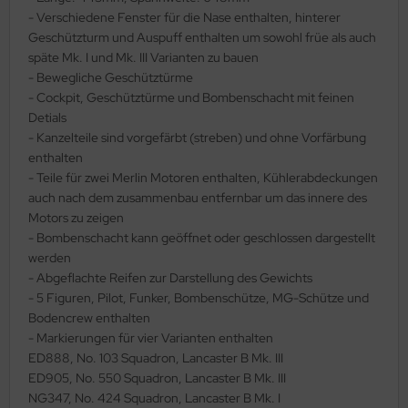
- Verschiedene Fenster für die Nase enthalten, hinterer
ler
Geschützturm und Auspuff enthalten um sowohl früe als auch
späte Mk. I und Mk. III Varianten zu bauen
yhawk
- Bewegliche Geschütztürme
- Cockpit, Geschütztürme und Bombenschacht mit feinen
rces of Valor / Waltersons
Detials
- Kanzelteile sind vorgefärbt (streben) und ohne Vorfärbung
re Hobby
enthalten
- Teile für zwei Merlin Motoren enthalten, Kühlerabdeckungen
eedom Model Kits
auch nach dem zusammenbau entfernbar um das innere des
Motors zu zeigen
jimi
- Bombenschacht kann geöffnet oder geschlossen dargestellt
ahleri
werden
- Abgeflachte Reifen zur Darstellung des Gewichts
sPatch Models
- 5 Figuren, Pilot, Funker, Bombenschütze, MG-Schütze und
Bodencrew enthalten
cko Models
- Markierungen für vier Varianten enthalten
ED888, No. 103 Squadron, Lancaster B Mk. III
ow2B
ED905, No. 550 Squadron, Lancaster B Mk. III
NG347, No. 424 Squadron, Lancaster B Mk. I