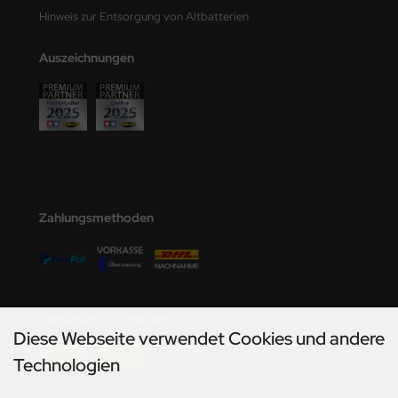
undermodel
Hinweis zur Entsorgung von Altbatterien
ger Model
Auszeichnungen
umpeter
lejo
spid Models
ezda
Zahlungsmethoden
Versandmöglichkeiten
Diese Webseite verwendet Cookies und andere
Technologien