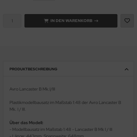
e Field Model 1:35
rson Modelsport
IN DEN WARENKORB
bre Model - 1:35
assy Hobby
ar Art / Glow 2B 1:35
MK
nstige Hersteller
eatex
kom 1:35
s Werk
PRODUKTBESCHREIBUNG
miya 1:35
luxe Materials
Avro Lancaster B Mk.I/III
under Model 1:35
ODELKITS
Plastikmodellbausatz im Maßstab 1:48 der Avro Lancaster B
umpeter 1:35
agon Models
Mk. I / III.
ezda 1:35
uard
Über das Modell:
- Modellbausatz im Maßstab 1:48 - Lancaster B Mk I / III
behör Maßstab 1:35
ergreen Scale Models
- Länge: 443mm, Spannweite: 648mm