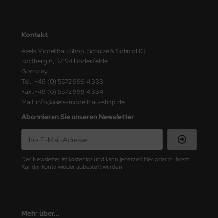
nu-Beemax
Kontakt
nda-Hobby
Axels Modellbau Shop, Schulze & Sohn oHG
gasus Hobbies
Kottberg 6, 37194 Bodenfelde
Germany
atz Nunu
Tel.: +49 (0) 5572 999 4 333
Fax.:+49 (0) 5572 999 4 334
Mail: info@axels-modellbau-shop.de
usmodel
Abonnieren Sie unseren Newsletter
ar Lights
ntos Model
Der Newsletter ist kostenlos und kann jederzeit hier oder in Ihrem
vell
Kundenkonto wieder abbestellt werden.
ich.Models
den
Mehr über...