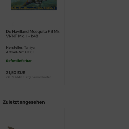
ini Model
leri
De Havilland Mosquito FB Mk.
ata
VI/NF Mk. II - 1:48
O Collections
Hersteller:
Tamiya
Artikel-Nr.:
61062
NETIC
Sofort lieferbar
tty Hawk Model
31,50 EUR
inkl. 19 % MwSt. zzgl.
Versandkosten
tare
ick
Zuletzt angesehen
gic Factory
ASTER