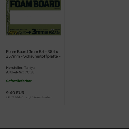
ini Model
leri
ata
O Collections
Foam Board 3mm B4 - 364 x
257mm - Schaumstoffplatte -
NETIC
3 Stück
Hersteller:
Tamiya
tty Hawk Model
Artikel-Nr.:
70138
Sofort lieferbar
tare
9,40 EUR
ick
inkl. 19 % MwSt. zzgl.
Versandkosten
gic Factory
ASTER