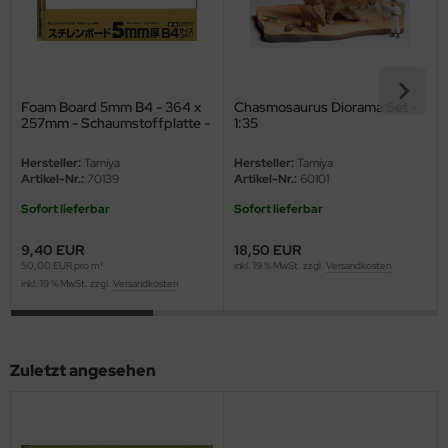
eat Wall Hobby
segawa
ller
Foam Board 5mm B4 - 364 x
Chasmosaurus Diorama Set -
257mm - Schaumstoffplatte -
1:35
 Models
2 Stück
Hersteller:
Tamiya
Hersteller:
Tamiya
bby 2000
Artikel-Nr.:
70139
Artikel-Nr.:
60101
Sofort lieferbar
Sofort lieferbar
bby Boss
9,40 EUR
18,50 EUR
bby Craft
50,00 EUR pro m²
inkl. 19 % MwSt. zzgl.
Versandkosten
inkl. 19 % MwSt. zzgl.
Versandkosten
mbrol
LOVE KIT
Zuletzt angesehen
G Models
M