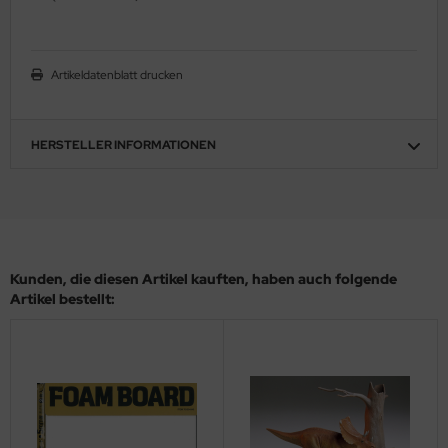
ler
yhawk
Artikeldatenblatt drucken
rces of Valor / Waltersons
HERSTELLER INFORMATIONEN
re Hobby
eedom Model Kits
jimi
Kunden, die diesen Artikel kauften, haben auch folgende
ahleri
Artikel bestellt:
sPatch Models
cko Models
ow2B