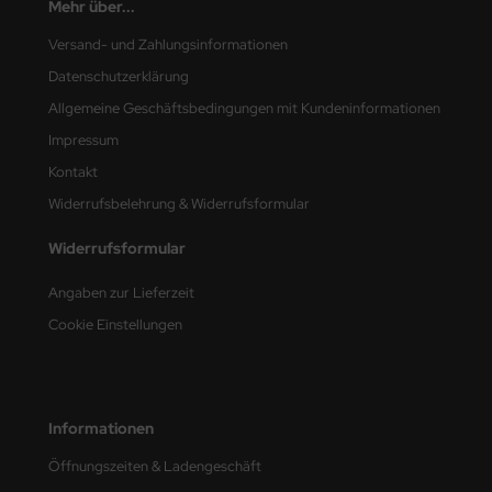
Mehr über...
nu-Beemax
Versand- und Zahlungsinformationen
Datenschutzerklärung
nda-Hobby
Allgemeine Geschäftsbedingungen mit Kundeninformationen
gasus Hobbies
Impressum
Kontakt
atz Nunu
Widerrufsbelehrung & Widerrufsformular
usmodel
Widerrufsformular
ar Lights
Angaben zur Lieferzeit
Cookie Einstellungen
ntos Model
vell
ich.Models
Informationen
Öffnungszeiten & Ladengeschäft
den