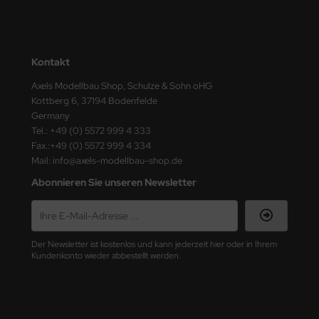
ster Box LTD
ster Tools
Kontakt
ng Model
Axels Modellbau Shop, Schulze & Sohn oHG
Kottberg 6, 37194 Bodenfelde
liput
Germany
Tel.: +49 (0) 5572 999 4 333
niArt
Fax.:+49 (0) 5572 999 4 334
Mail: info@axels-modellbau-shop.de
nicraft
Abonnieren Sie unseren Newsletter
rage Hobby
delcollect
Der Newsletter ist kostenlos und kann jederzeit hier oder in Ihrem
ebius Models
Kundenkonto wieder abbestellt werden.
PC
. Hobby / Gunze Sangyo