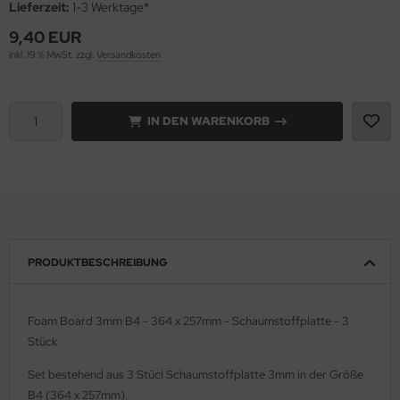
Lieferzeit:
1-3 Werktage*
9,40 EUR
e Field Model 1:35
rson Modelsport
inkl. 19 % MwSt. zzgl.
Versandkosten
bre Model - 1:35
assy Hobby
ar Art / Glow 2B 1:35
MK
IN DEN WARENKORB
nstige Hersteller
eatex
kom 1:35
s Werk
miya 1:35
luxe Materials
PRODUKTBESCHREIBUNG
under Model 1:35
ODELKITS
umpeter 1:35
agon Models
Foam Board 3mm B4 - 364 x 257mm - Schaumstoffplatte - 3
Stück
ezda 1:35
uard
Set bestehend aus 3 Stücl Schaumstoffplatte 3mm in der Größe
behör Maßstab 1:35
ergreen Scale Models
B4 (364 x 257mm).