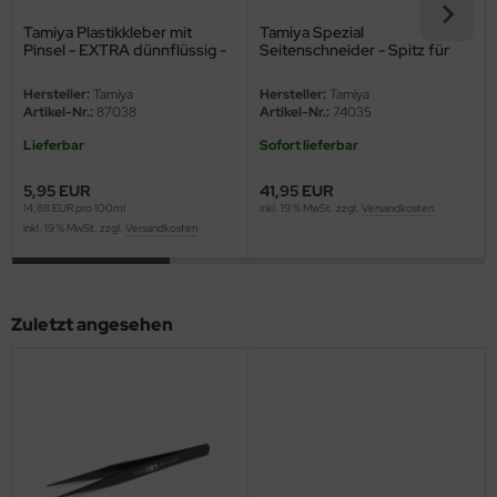
eat Wall Hobby
Tamiya Plastikkleber mit
Tamiya Spezial
Pinsel - EXTRA dünnflüssig -
Seitenschneider - Spitz für
segawa
40ml
Kunststoff
Hersteller:
Tamiya
Hersteller:
Tamiya
ller
Artikel-Nr.:
87038
Artikel-Nr.:
74035
Lieferbar
Sofort lieferbar
 Models
5,95 EUR
41,95 EUR
bby 2000
14,88 EUR pro 100ml
inkl. 19 % MwSt. zzgl.
Versandkosten
inkl. 19 % MwSt. zzgl.
Versandkosten
bby Boss
bby Craft
Zuletzt angesehen
mbrol
LOVE KIT
G Models
M