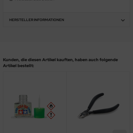
ler
yhawk
HERSTELLER INFORMATIONEN
rces of Valor / Waltersons
re Hobby
eedom Model Kits
Kunden, die diesen Artikel kauften, haben auch folgende
Artikel bestellt:
jimi
ahleri
sPatch Models
cko Models
ow2B