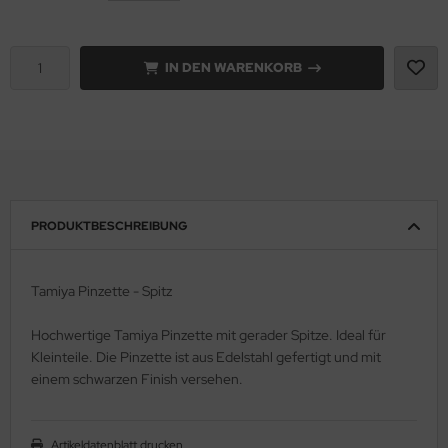
e Field Model 1:35
rson Modelsport
IN DEN WARENKORB
bre Model - 1:35
assy Hobby
ar Art / Glow 2B 1:35
MK
nstige Hersteller
eatex
kom 1:35
s Werk
PRODUKTBESCHREIBUNG
miya 1:35
luxe Materials
Tamiya Pinzette - Spitz
under Model 1:35
ODELKITS
Hochwertige Tamiya Pinzette mit gerader Spitze. Ideal für
umpeter 1:35
agon Models
Kleinteile. Die Pinzette ist aus Edelstahl gefertigt und mit
einem schwarzen Finish versehen.
ezda 1:35
uard
behör Maßstab 1:35
ergreen Scale Models
Artikeldatenblatt drucken