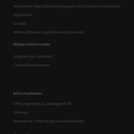
Allgemeine Geschäftsbedingungen mit Kundeninformationen
nu-Beemax
Impressum
Kontakt
nda-Hobby
Widerrufsbelehrung & Widerrufsformular
gasus Hobbies
Widerrufsformular
atz Nunu
Angaben zur Lieferzeit
usmodel
Cookie Einstellungen
ar Lights
ntos Model
Informationen
vell
Öffnungszeiten & Ladengeschäft
Sitemap
ich.Models
Hinweis zur Entsorgung von Altbatterien
den