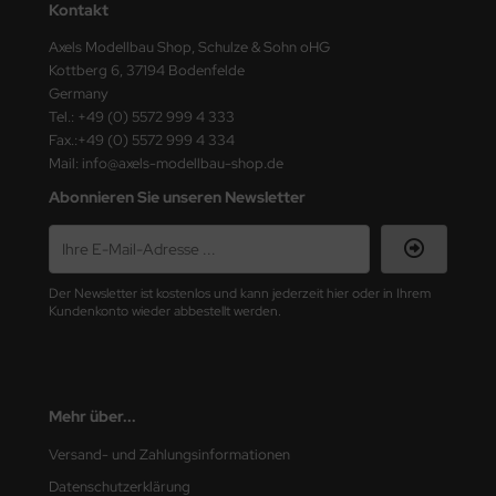
Kontakt
ster Box LTD
Axels Modellbau Shop, Schulze & Sohn oHG
ster Tools
Kottberg 6, 37194 Bodenfelde
Germany
ng Model
Tel.: +49 (0) 5572 999 4 333
Fax.:+49 (0) 5572 999 4 334
liput
Mail: info@axels-modellbau-shop.de
Abonnieren Sie unseren Newsletter
niArt
nicraft
Der Newsletter ist kostenlos und kann jederzeit hier oder in Ihrem
rage Hobby
Kundenkonto wieder abbestellt werden.
delcollect
ebius Models
Mehr über...
PC
Versand- und Zahlungsinformationen
Datenschutzerklärung
. Hobby / Gunze Sangyo