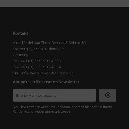
ster Box LTD
ster Tools
ng Model
Kontakt
liput
Axels Modellbau Shop, Schulze & Sohn oHG
Kottberg 6, 37194 Bodenfelde
niArt
Germany
Tel.: +49 (0) 5572 999 4 333
nicraft
Fax.:+49 (0) 5572 999 4 334
Mail: info@axels-modellbau-shop.de
rage Hobby
Abonnieren Sie unseren Newsletter
delcollect
ebius Models
Der Newsletter ist kostenlos und kann jederzeit hier oder in Ihrem
Kundenkonto wieder abbestellt werden.
PC
. Hobby / Gunze Sangyo