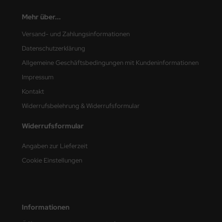
Mehr über...
nu-Beemax
Versand- und Zahlungsinformationen
nda-Hobby
Datenschutzerklärung
gasus Hobbies
Allgemeine Geschäftsbedingungen mit Kundeninformationen
Impressum
atz Nunu
Kontakt
usmodel
Widerrufsbelehrung & Widerrufsformular
ar Lights
Widerrufsformular
Angaben zur Lieferzeit
ntos Model
Cookie Einstellungen
vell
ich.Models
Informationen
den