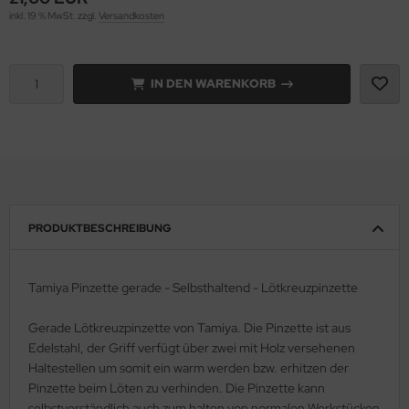
inkl. 19 % MwSt. zzgl.
Versandkosten
e Field Model 1:35
rson Modelsport
bre Model - 1:35
assy Hobby
IN DEN WARENKORB
ar Art / Glow 2B 1:35
MK
nstige Hersteller
eatex
kom 1:35
s Werk
PRODUKTBESCHREIBUNG
miya 1:35
luxe Materials
under Model 1:35
ODELKITS
Tamiya Pinzette gerade - Selbsthaltend - Lötkreuzpinzette
umpeter 1:35
agon Models
Gerade Lötkreuzpinzette von Tamiya. Die Pinzette ist aus
Edelstahl, der Griff verfügt über zwei mit Holz versehenen
ezda 1:35
uard
Haltestellen um somit ein warm werden bzw. erhitzen der
Pinzette beim Löten zu verhinden. Die Pinzette kann
behör Maßstab 1:35
ergreen Scale Models
selbstverständlich auch zum halten von normalen Werkstücken