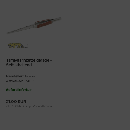
ini Model
leri
ata
O Collections
NETIC
Tamiya Pinzette gerade -
Selbsthaltend -
Lötkreuzpinzette
tty Hawk Model
Hersteller:
Tamiya
Artikel-Nr.:
74103
tare
Sofort lieferbar
ick
21,00 EUR
inkl. 19 % MwSt. zzgl.
Versandkosten
gic Factory
ASTER