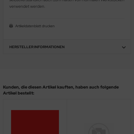
verwendet werden.
ler
yhawk
Artikeldatenblatt drucken
rces of Valor / Waltersons
re Hobby
HERSTELLER INFORMATIONEN
eedom Model Kits
jimi
ahleri
Kunden, die diesen Artikel kauften, haben auch folgende
Artikel bestellt:
sPatch Models
cko Models
ow2B