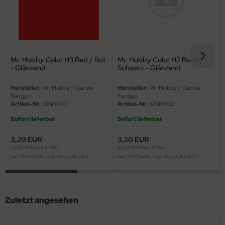
eat Wall Hobby
segawa
ller
Mr. Hobby Color H3 Red / Rot
Mr. Hobby Color H2 Black /
- Glänzend
Schwarz - Glänzend
 Models
Hersteller:
Mr. Hobby / Gunze
Hersteller:
Mr. Hobby / Gunze
bby 2000
Sangyo
Sangyo
Artikel-Nr.:
GSH003
Artikel-Nr.:
GSH002
bby Boss
Sofort lieferbar
Sofort lieferbar
bby Craft
3,20 EUR
3,20 EUR
32,00 EUR pro 100ml
32,00 EUR pro 100ml
mbrol
inkl. 19 % MwSt. zzgl.
Versandkosten
inkl. 19 % MwSt. zzgl.
Versandkosten
LOVE KIT
G Models
Zuletzt angesehen
M