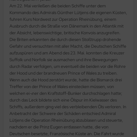
ster Box LTD
Am 22. Mai verileßen die beiden Schiffe unter dem
Kommando des Admirals Günther Lütjens die eigenen Küsten,
ster Tools
fuhren Kurs Nordwest zur Operation Rheinübung, einem
Ausbruch durch die Straße von Dänemark in den Atlantik mit
ng Model
der Absicht, lebenswichtige, britische Konvois anzugreifen.
Die Briten erkannten die durch diesen Stoßtrupp drohende
liput
Gefahr und versuchten mit aller Macht, die Deutschen Schiffe
aufzuspüren und am Abend des 23. Mai. konnten die Kreuzer
niArt
Suffolk und Norfolk sie ausmachen und ihre Bewegungen
durch Radar verfolgen, um eventuell die beiden vor die Rohre
nicraft
der Hood und der brandneuen Prince of Wales zu treiben.
Wenn auch die Hood zerstört wurde, hatte die Bismarck drei
rage Hobby
Treffer von der Prince of Wales einstecken müssen, von
welchen ei¬ner den Kraftstoff-Bunker durchschlagen hatte;
delcollect
durch das Leck bildete sich eine Ölspur im Kielwasser des
Schiffs, außerdem ging viel des verbleibenden Öls verloren. In
ebius Models
Anbetracht der Schwere der Schäden entschied Admiral
Lütjens die Operation Rheinübung abzublasen und steuerte,
PC
nachdem er die Prinz Eugen entlassen hatte, die von
Deutschen besetzte, Französische Küste an. Die Fahrt wurde
. Hobby / Gunze Sangyo