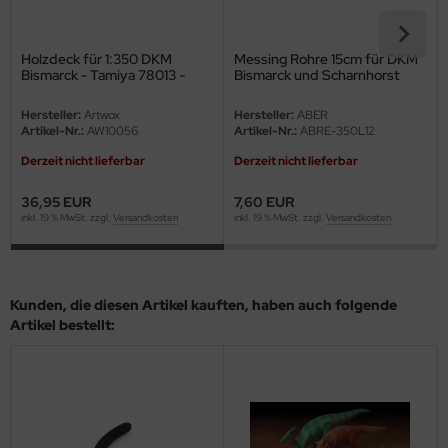
undermodel
ger Model
Holzdeck für 1:350 DKM
Messing Rohre 15cm für DKM
Bismarck - Tamiya 78013 -
Bismarck und Scharnhorst
umpeter
1:350
Klasse - 1:350
Hersteller:
Artwox
Hersteller:
ABER
lejo
Artikel-Nr.:
AW10056
Artikel-Nr.:
ABRE-350L12
Derzeit nicht lieferbar
Derzeit nicht lieferbar
spid Models
36,95 EUR
7,60 EUR
ezda
inkl. 19 % MwSt. zzgl.
Versandkosten
inkl. 19 % MwSt. zzgl.
Versandkosten
Kunden, die diesen Artikel kauften, haben auch folgende
Artikel bestellt: