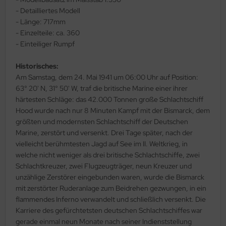
- Detailliertes Modell
ler
- Länge: 717mm
- Einzelteile: ca. 360
yhawk
- Einteiliger Rumpf
rces of Valor / Waltersons
Historisches:
Am Samstag, dem 24. Mai 1941 um 06:00 Uhr auf Position:
re Hobby
63° 20' N, 31° 50' W, traf die britische Marine einer ihrer
eedom Model Kits
härtesten Schläge: das 42.000 Tonnen große Schlachtschiff
Hood wurde nach nur 8 Minuten Kampf mit der Bismarck, dem
jimi
größten und modernsten Schlachtschiff der Deutschen
Marine, zerstört und versenkt. Drei Tage später, nach der
ahleri
vielleicht berühmtesten Jagd auf See im II. Weltkrieg, in
welche nicht weniger als drei britische Schlachtschiffe, zwei
sPatch Models
Schlachtkreuzer, zwei Flugzeugträger, neun Kreuzer und
unzählige Zerstörer eingebunden waren, wurde die Bismarck
cko Models
mit zerstörter Ruderanlage zum Beidrehen gezwungen, in ein
flammendes Inferno verwandelt und schließlich versenkt. Die
ow2B
Karriere des gefürchtetsten deutschen Schlachtschiffes war
gerade einmal neun Monate nach seiner Indienststellung