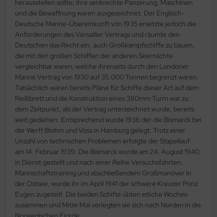
herausstellen sollte; ihre senkrechte Panzerung, Maschinen
und die Bewaffnung waren ausgezeichnet. Der Englisch-
ini Model
Deutsche Marine-Übereinkunft von 1935 ersetzte jedoch die
Anforderungen des Versailler Vertrags und räumte den
leri
Deutschen das Recht ein, auch Großkampfschiffe zu bauen,
die mit den großen Schiffen der anderen Seemächte
ata
vergleichbar waren, welche ihrerseits durch den Londoner
Marine Vertrag von 1930 auf 35.000 Tonnen begrenzt waren.
O Collections
Tatsächlich waren bereits Pläne für Schiffe dieser Art auf dem
Reißbrett und die Konstruktion eines 380mm Turm war zu
NETIC
dem Zeitpunkt, als der Vertrag unterzeichnet wurde, bereits
tty Hawk Model
weit gediehen. Entsprechend wurde 1936 der die Bismarck bei
der Werft Blohm und Voss in Hamburg gelegt. Trotz einer
tare
Unzahl von technischen Problemen erfolgte der Stapellauf
am 14. Februar 1939. Die Bismarck wurde am 24. August 1940
ick
in Dienst gestellt und nach einer Reihe Versuchsfahrten,
Mannschaftstraining und abschließendem Großmanöver in
gic Factory
der Ostsee, wurde ihr im April 1941 der schwere Kreuzer Prinz
Eugen zugeteilt. Die beiden Schifte übten etliche Wochen
ASTER
zusammen und Mitte Mai verlegten sie sich nach Norden in die
Norwegischen Fjorde.