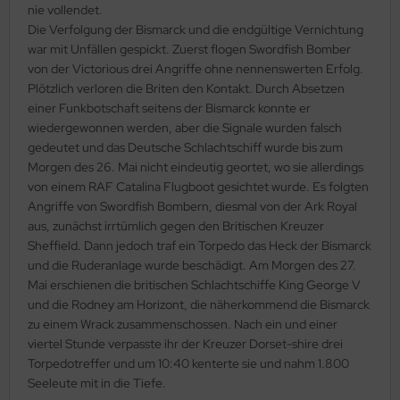
nie vollendet.
Die Verfolgung der Bismarck und die endgültige Vernichtung
nu-Beemax
war mit Unfällen gespickt. Zuerst flogen Swordfish Bomber
von der Victorious drei Angriffe ohne nennenswerten Erfolg.
nda-Hobby
Plötzlich verloren die Briten den Kontakt. Durch Absetzen
einer Funkbotschaft seitens der Bismarck konnte er
gasus Hobbies
wiedergewonnen werden, aber die Signale wurden falsch
gedeutet und das Deutsche Schlachtschiff wurde bis zum
atz Nunu
Morgen des 26. Mai nicht eindeutig geortet, wo sie allerdings
von einem RAF Catalina Flugboot gesichtet wurde. Es folgten
usmodel
Angriffe von Swordfish Bombern, diesmal von der Ark Royal
aus, zunächst irrtümlich gegen den Britischen Kreuzer
ar Lights
Sheffield. Dann jedoch traf ein Torpedo das Heck der Bismarck
ntos Model
und die Ruderanlage wurde beschädigt. Am Morgen des 27.
Mai erschienen die britischen Schlachtschiffe King George V
vell
und die Rodney am Horizont, die näherkommend die Bismarck
zu einem Wrack zusammenschossen. Nach ein und einer
ich.Models
viertel Stunde verpasste ihr der Kreuzer Dorset-shire drei
Torpedotreffer und um 10:40 kenterte sie und nahm 1.800
den
Seeleute mit in die Tiefe.