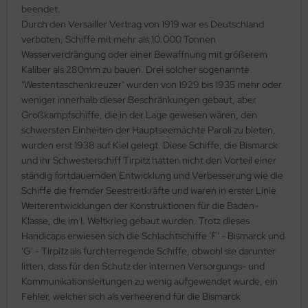
eat Wall Hobby
beendet.
Durch den Versailler Vertrag von 1919 war es Deutschland
segawa
verboten, Schiffe mit mehr als 10.000 Tonnen
Wasserverdrängung oder einer Bewaffnung mit größerem
ller
Kaliber als 280mm zu bauen. Drei solcher sogenannte
"Westentaschenkreuzer" wurden von 1929 bis 1935 mehr oder
 Models
weniger innerhalb dieser Beschränkungen gebaut, aber
Großkampfschiffe, die in der Lage gewesen wären, den
bby 2000
schwersten Einheiten der Hauptseemächte Paroli zu bieten,
wurden erst 1938 auf Kiel gelegt. Diese Schiffe, die Bismarck
bby Boss
und ihr Schwesterschiff Tirpitz hatten nicht den Vorteil einer
ständig fortdauernden Entwicklung und Verbesserung wie die
bby Craft
Schiffe die fremder Seestreitkräfte und waren in erster Linie
Weiterentwicklungen der Konstruktionen für die Baden-
mbrol
Klasse, die im I. Weltkrieg gebaut wurden. Trotz dieses
Handicaps erwiesen sich die Schlachtschiffe 'F' - Bismarck und
LOVE KIT
'G' - Tirpitz als furchterregende Schiffe, obwohl sie darunter
litten, dass für den Schutz der internen Versorgungs- und
G Models
Kommunikationsleitungen zu wenig aufgewendet wurde, ein
Fehler, welcher sich als verheerend für die Bismarck
M