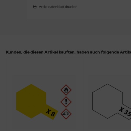
ler
Artikeldatenblatt drucken
yhawk
rces of Valor / Waltersons
re Hobby
Kunden, die diesen Artikel kauften, haben auch folgende Artikel
eedom Model Kits
jimi
ahleri
sPatch Models
cko Models
ow2B