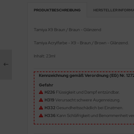
PRODUKTBESCHREIBUNG
HERSTELLER INFORM
e Field Model 1:35
rson Modelsport
bre Model - 1:35
assy Hobby
Tamiya X9 Braun / Braun - Glänzend
ar Art / Glow 2B 1:35
MK
Tamiya Acrylfarbe - X9 - Braun / Brown - Glänzend.
nstige Hersteller
eatex
Inhalt: 23ml
kom 1:35
s Werk
Kennzeichnung gemäß Verordnung (EG) Nr. 12
miya 1:35
luxe Materials
Gefahr
under Model 1:35
ODELKITS
H226
Flüssigkeit und Dampf entzündbar.
H319
Verursacht schwere Augenreizung.
umpeter 1:35
agon Models
H332
Gesundheitsschädlich bei Einatmen.
ezda 1:35
uard
H336
Kann Schläfrigkeit und Benommenheit ve
behör Maßstab 1:35
ergreen Scale Models