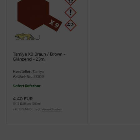
ini Model
leri
ata
O Collections
Tamiya X9 Braun / Brown -
Glänzend - 23ml
NETIC
Hersteller:
Tamiya
Artikel-Nr.:
81009
tty Hawk Model
Sofort lieferbar
tare
4,40 EUR
ick
19,13 EUR pro 100ml
inkl. 19 % MwSt. zzgl.
Versandkosten
gic Factory
ASTER