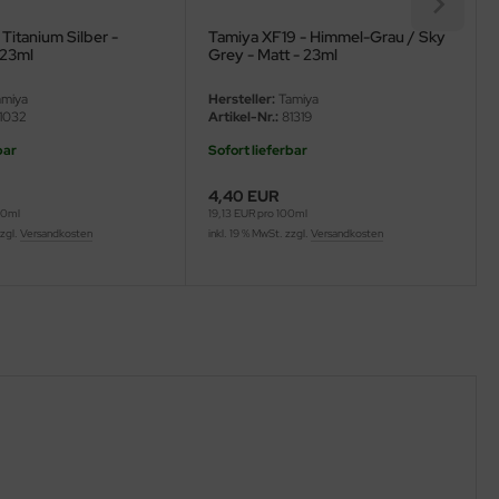
Titanium Silber -
Tamiya XF19 - Himmel-Grau / Sky
 23ml
Grey - Matt - 23ml
miya
Hersteller:
Tamiya
1032
Artikel-Nr.:
81319
bar
Sofort lieferbar
4,40 EUR
00ml
19,13 EUR pro 100ml
zzgl.
Versandkosten
inkl. 19 % MwSt. zzgl.
Versandkosten