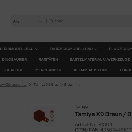
Alle
ILITÄRMODELLBAU
FAHRZEUGMODELLBAU
FLUGZEUG
DINOSAURIER
RARITÄTEN
BASTELMATERIAL U. WERKZEUGE
KATALOGE
MERCHANDISE
KLEMMBAUSTEINE
FUND
X Farben - Acryl Glänzend - 23ml & 10ml
Tamiya X9 Braun / Brown - Glänzend - 23ml
Tamiya
Tamiya X9 Braun / B
Artikel-Nr.:
81009
GTIN/EAN:
49503448100