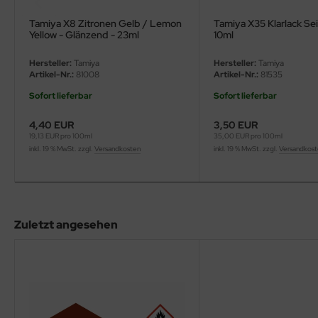
eat Wall Hobby
Tamiya X8 Zitronen Gelb / Lemon
Tamiya X35 Klarlack Se
segawa
Yellow - Glänzend - 23ml
10ml
Hersteller:
Tamiya
Hersteller:
Tamiya
ller
Artikel-Nr.:
81008
Artikel-Nr.:
81535
 Models
Sofort lieferbar
Sofort lieferbar
4,40 EUR
3,50 EUR
bby 2000
19,13 EUR pro 100ml
35,00 EUR pro 100ml
inkl. 19 % MwSt. zzgl.
Versandkosten
inkl. 19 % MwSt. zzgl.
Versandkos
bby Boss
bby Craft
mbrol
Zuletzt angesehen
LOVE KIT
G Models
M