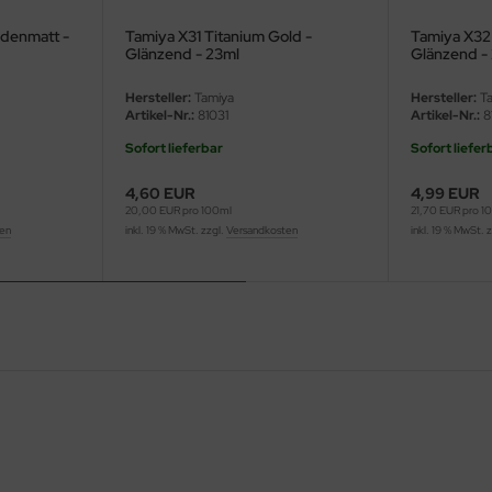
idenmatt -
Tamiya X31 Titanium Gold -
Tamiya X32 
Glänzend - 23ml
Glänzend -
Hersteller:
Tamiya
Hersteller:
Ta
Artikel-Nr.:
81031
Artikel-Nr.:
8
Sofort lieferbar
Sofort liefer
4,60 EUR
4,99 EUR
20,00 EUR pro 100ml
21,70 EUR pro 1
ten
inkl. 19 % MwSt. zzgl.
Versandkosten
inkl. 19 % MwSt. 