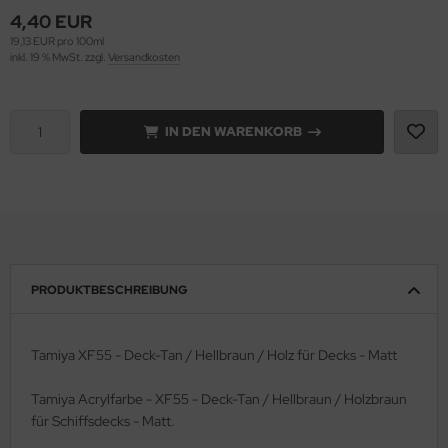
4,40 EUR
e Field Model 1:35
rson Modelsport
19,13 EUR pro 100ml
inkl. 19 % MwSt. zzgl.
Versandkosten
bre Model - 1:35
assy Hobby
ar Art / Glow 2B 1:35
MK
IN DEN WARENKORB
nstige Hersteller
eatex
kom 1:35
s Werk
miya 1:35
luxe Materials
PRODUKTBESCHREIBUNG
under Model 1:35
ODELKITS
umpeter 1:35
agon Models
Tamiya XF55 - Deck-Tan / Hellbraun / Holz für Decks - Matt
ezda 1:35
uard
Tamiya Acrylfarbe - XF55 - Deck-Tan / Hellbraun / Holzbraun
für Schiffsdecks - Matt.
behör Maßstab 1:35
ergreen Scale Models