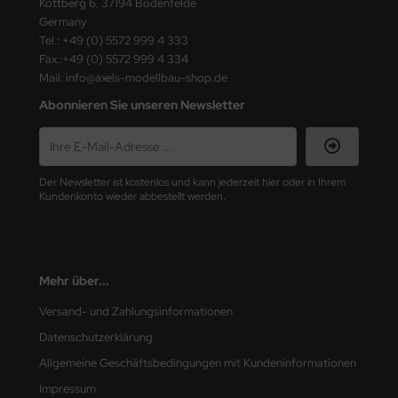
Kottberg 6, 37194 Bodenfelde
Germany
nu-Beemax
Tel.: +49 (0) 5572 999 4 333
Fax.:+49 (0) 5572 999 4 334
nda-Hobby
Mail: info@axels-modellbau-shop.de
Abonnieren Sie unseren Newsletter
gasus Hobbies
atz Nunu
Der Newsletter ist kostenlos und kann jederzeit hier oder in Ihrem
usmodel
Kundenkonto wieder abbestellt werden.
ar Lights
ntos Model
Mehr über...
vell
Versand- und Zahlungsinformationen
Datenschutzerklärung
ich.Models
Allgemeine Geschäftsbedingungen mit Kundeninformationen
den
Impressum