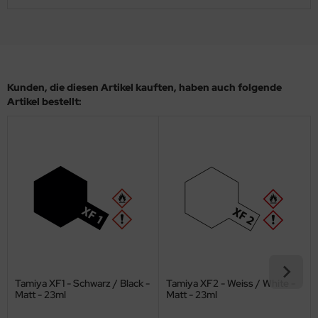
eat Wall Hobby
segawa
ller
Kunden, die diesen Artikel kauften, haben auch folgende
 Models
Artikel bestellt:
bby 2000
bby Boss
bby Craft
mbrol
LOVE KIT
G Models
Tamiya XF1 - Schwarz / Black -
Tamiya XF2 - Weiss / White -
Matt - 23ml
Matt - 23ml
M