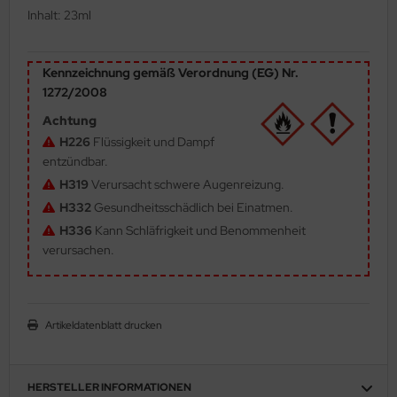
Inhalt: 23ml
ler
yhawk
Kennzeichnung gemäß Verordnung (EG) Nr.
1272/2008
rces of Valor / Waltersons
Achtung
re Hobby
H226
Flüssigkeit und Dampf
entzündbar.
eedom Model Kits
H319
Verursacht schwere Augenreizung.
H332
Gesundheitsschädlich bei Einatmen.
jimi
H336
Kann Schläfrigkeit und Benommenheit
verursachen.
ahleri
sPatch Models
Artikeldatenblatt drucken
cko Models
ow2B
HERSTELLER INFORMATIONEN