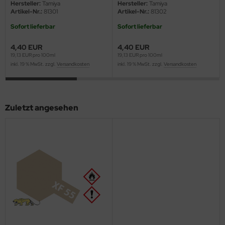
Hersteller:
Tamiya
Hersteller:
Tamiya
Artikel-Nr.:
81301
Artikel-Nr.:
81302
ini Model
Sofort lieferbar
Sofort lieferbar
leri
4,40 EUR
4,40 EUR
19,13 EUR pro 100ml
19,13 EUR pro 100ml
ata
inkl. 19 % MwSt. zzgl.
Versandkosten
inkl. 19 % MwSt. zzgl.
Versandkosten
O Collections
NETIC
Zuletzt angesehen
tty Hawk Model
tare
ick
gic Factory
ASTER