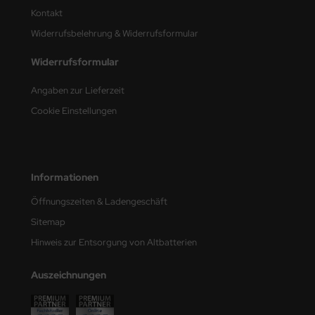
Kontakt
e Field Model
Widerrufsbelehrung & Widerrufsformular
bre Model
Widerrufsformular
HUMO-Kits
Angaben zur Lieferzeit
unkmodels
Cookie Einstellungen
ar Art
ecial Hobby
Informationen
ar-Decals
Öffnungszeiten & Ladengeschäft
Sitemap
yata
Hinweis zur Entsorgung von Altbatterien
kom
Auszeichnungen
miya