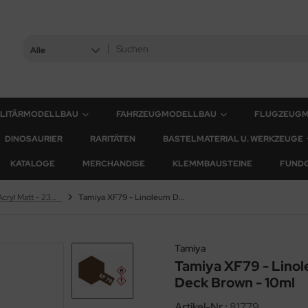
Alle
ILITÄRMODELLBAU
FAHRZEUGMODELLBAU
FLUGZEUG
DINOSAURIER
RARITÄTEN
BASTELMATERIAL U. WERKZEUGE
KATALOGE
MERCHANDISE
KLEMMBAUSTEINE
FUND
XF Farben - Acryl Matt - 23ml & 10ml
Tamiya XF79 - Linoleum Deck Braun / Linoleum Deck Brown - 10ml
Tamiya
Tamiya XF79 - Lino
Deck Brown - 10ml
Artikel-Nr.:
81779