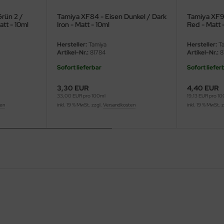
rün 2 /
Tamiya XF84 - Eisen Dunkel / Dark
Tamiya XF9
att - 10ml
Iron - Matt - 10ml
Red - Matt 
Hersteller:
Tamiya
Hersteller:
Ta
Artikel-Nr.:
81784
Artikel-Nr.:
8
Sofort lieferbar
Sofort liefer
3,30 EUR
4,40 EUR
33,00 EUR pro 100ml
19,13 EUR pro 1
ten
inkl. 19 % MwSt. zzgl.
Versandkosten
inkl. 19 % MwSt. 