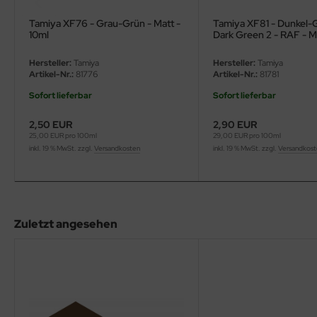
eat Wall Hobby
Tamiya XF76 - Grau-Grün - Matt -
Tamiya XF81 - Dunkel-G
segawa
10ml
Dark Green 2 - RAF - M
Hersteller:
Tamiya
Hersteller:
Tamiya
ller
Artikel-Nr.:
81776
Artikel-Nr.:
81781
 Models
Sofort lieferbar
Sofort lieferbar
2,50 EUR
2,90 EUR
bby 2000
25,00 EUR pro 100ml
29,00 EUR pro 100ml
inkl. 19 % MwSt. zzgl.
Versandkosten
inkl. 19 % MwSt. zzgl.
Versandkos
bby Boss
bby Craft
mbrol
Zuletzt angesehen
LOVE KIT
G Models
M