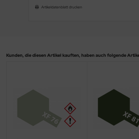
ler
Artikeldatenblatt drucken
yhawk
rces of Valor / Waltersons
re Hobby
Kunden, die diesen Artikel kauften, haben auch folgende Artikel
eedom Model Kits
jimi
ahleri
sPatch Models
cko Models
ow2B