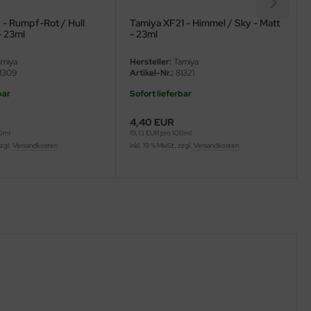
 - Rumpf-Rot / Hull
Tamiya XF21 - Himmel / Sky - Matt
- 23ml
- 23ml
miya
Hersteller:
Tamiya
1309
Artikel-Nr.:
81321
bar
Sofort lieferbar
4,40 EUR
00ml
19,13 EUR pro 100ml
zzgl.
Versandkosten
inkl. 19 % MwSt. zzgl.
Versandkosten