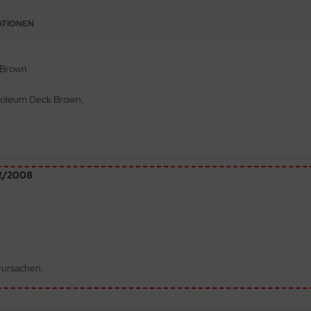
ATIONEN
 Brown
inoleum Deck Brown.
72/2008
rursachen.