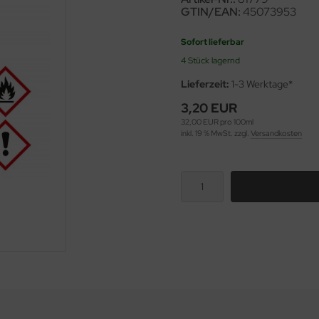
GTIN/EAN:
45073953
Sofort lieferbar
4 Stück lagernd
Lieferzeit:
1-3 Werktage*
3,20 EUR
32,00 EUR pro 100ml
inkl. 19 % MwSt. zzgl.
Versandkosten