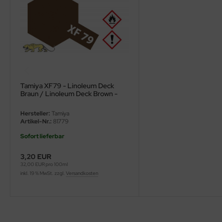
ini Model
leri
ata
O Collections
Tamiya XF79 - Linoleum Deck
Braun / Linoleum Deck Brown -
NETIC
10ml
Hersteller:
Tamiya
Artikel-Nr.:
81779
tty Hawk Model
Sofort lieferbar
tare
3,20 EUR
ick
32,00 EUR pro 100ml
inkl. 19 % MwSt. zzgl.
Versandkosten
gic Factory
ASTER