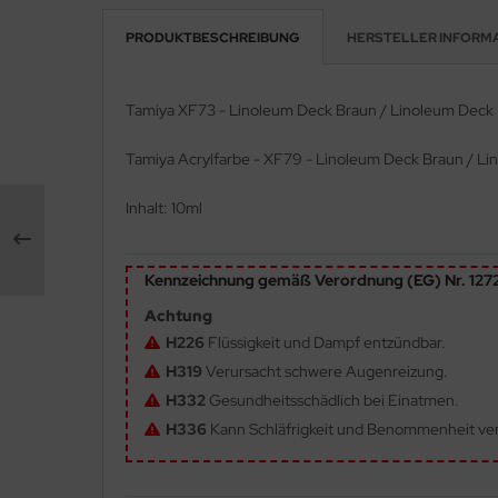
PRODUKTBESCHREIBUNG
HERSTELLER INFORM
e Field Model 1:35
rson Modelsport
bre Model - 1:35
assy Hobby
Tamiya XF73 - Linoleum Deck Braun / Linoleum Deck
ar Art / Glow 2B 1:35
MK
Tamiya Acrylfarbe - XF79 - Linoleum Deck Braun / L
nstige Hersteller
eatex
Inhalt: 10ml
kom 1:35
s Werk
Kennzeichnung gemäß Verordnung (EG) Nr. 12
miya 1:35
luxe Materials
Achtung
under Model 1:35
ODELKITS
H226
Flüssigkeit und Dampf entzündbar.
H319
Verursacht schwere Augenreizung.
umpeter 1:35
agon Models
H332
Gesundheitsschädlich bei Einatmen.
ezda 1:35
uard
H336
Kann Schläfrigkeit und Benommenheit ve
behör Maßstab 1:35
ergreen Scale Models