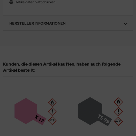
eat Wall Hobby
Artikeldatenblatt drucken
segawa
HERSTELLER INFORMATIONEN
ller
 Models
bby 2000
Kunden, die diesen Artikel kauften, haben auch folgende
bby Boss
Artikel bestellt:
bby Craft
mbrol
LOVE KIT
G Models
M