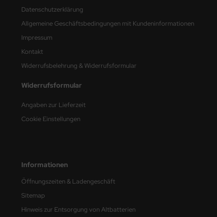
Datenschutzerklärung
e Field Model
Allgemeine Geschäftsbedingungen mit Kundeninformationen
bre Model
Impressum
HUMO-Kits
Kontakt
Widerrufsbelehrung & Widerrufsformular
unkmodels
Widerrufsformular
ar Art
Angaben zur Lieferzeit
ecial Hobby
Cookie Einstellungen
ar-Decals
yata
Informationen
kom
Öffnungszeiten & Ladengeschäft
Sitemap
miya
Hinweis zur Entsorgung von Altbatterien