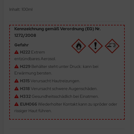
ler
Inhalt: 100ml
yhawk
Kennzeichnung gemäß Verordnung (EG) Nr.
rces of Valor / Waltersons
1272/2008
Gefahr
re Hobby
H222
Extrem
entzündbares Aerosol.
eedom Model Kits
H229
Behälter steht unter Druck: kann bei
jimi
Erwärmung bersten.
H315
Verursacht Hautreizungen.
ahleri
H318
Verursacht schwere Augenschäden.
H332
Gesundheitsschädlich bei Einatmen.
sPatch Models
EUH066
Wiederholter Kontakt kann zu spröder oder
cko Models
rissiger Haut führen.
ow2B