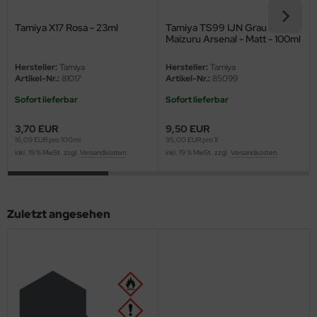
ini Model
Tamiya X17 Rosa - 23ml
Tamiya TS99 IJN Grau -
Maizuru Arsenal - Matt - 100ml
leri
Hersteller:
Tamiya
Hersteller:
Tamiya
Artikel-Nr.:
81017
Artikel-Nr.:
85099
ata
Sofort lieferbar
Sofort lieferbar
O Collections
3,70 EUR
9,50 EUR
16,09 EUR pro 100ml
95,00 EUR pro 1l
NETIC
inkl. 19 % MwSt. zzgl.
Versandkosten
inkl. 19 % MwSt. zzgl.
Versandkosten
tty Hawk Model
tare
Zuletzt angesehen
ick
gic Factory
ASTER