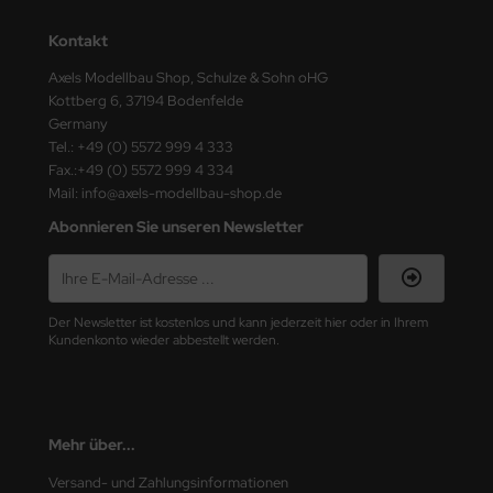
Kontakt
nu-Beemax
Axels Modellbau Shop, Schulze & Sohn oHG
nda-Hobby
Kottberg 6, 37194 Bodenfelde
Germany
gasus Hobbies
Tel.: +49 (0) 5572 999 4 333
Fax.:+49 (0) 5572 999 4 334
atz Nunu
Mail: info@axels-modellbau-shop.de
Abonnieren Sie unseren Newsletter
usmodel
ar Lights
Der Newsletter ist kostenlos und kann jederzeit hier oder in Ihrem
ntos Model
Kundenkonto wieder abbestellt werden.
vell
ich.Models
Mehr über...
den
Versand- und Zahlungsinformationen