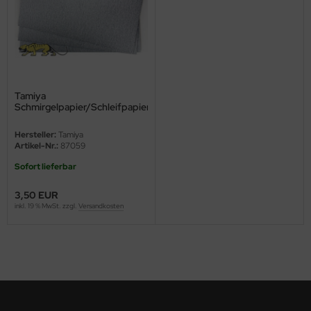
ini Model
leri
ata
Tamiya
Schmirgelpapier/Schleifpapier
O Collections
P1500 - 3 Bögen
Hersteller:
Tamiya
NETIC
Artikel-Nr.:
87059
Sofort lieferbar
tty Hawk Model
3,50 EUR
tare
inkl. 19 % MwSt. zzgl.
Versandkosten
ick
gic Factory
ASTER