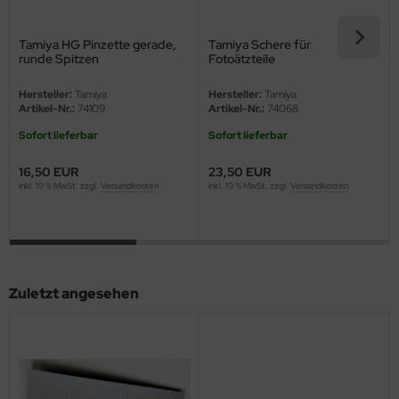
eat Wall Hobby
segawa
Tamiya HG Pinzette gerade,
Tamiya Schere für
runde Spitzen
Fotoätzteile
ller
Hersteller:
Tamiya
Hersteller:
Tamiya
Artikel-Nr.:
74109
Artikel-Nr.:
74068
 Models
Sofort lieferbar
Sofort lieferbar
bby 2000
16,50 EUR
23,50 EUR
inkl. 19 % MwSt. zzgl.
Versandkosten
inkl. 19 % MwSt. zzgl.
Versandkosten
bby Boss
bby Craft
mbrol
Zuletzt angesehen
LOVE KIT
G Models
M