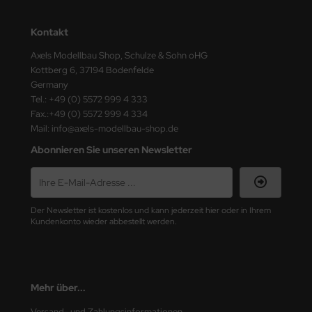
ster Box LTD
Kontakt
ster Tools
Axels Modellbau Shop, Schulze & Sohn oHG
ng Model
Kottberg 6, 37194 Bodenfelde
Germany
liput
Tel.: +49 (0) 5572 999 4 333
Fax.:+49 (0) 5572 999 4 334
Mail: info@axels-modellbau-shop.de
niArt
Abonnieren Sie unseren Newsletter
nicraft
rage Hobby
Der Newsletter ist kostenlos und kann jederzeit hier oder in Ihrem
delcollect
Kundenkonto wieder abbestellt werden.
ebius Models
PC
Mehr über...
. Hobby / Gunze Sangyo
Versand- und Zahlungsinformationen