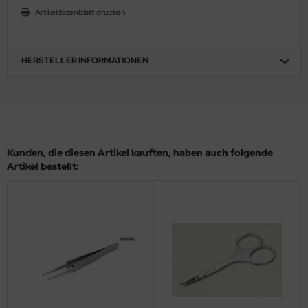
Artikeldatenblatt drucken
ler
yhawk
HERSTELLER INFORMATIONEN
rces of Valor / Waltersons
re Hobby
eedom Model Kits
Kunden, die diesen Artikel kauften, haben auch folgende
jimi
Artikel bestellt:
ahleri
sPatch Models
cko Models
ow2B