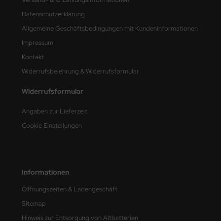
Datenschutzerklärung
nu-Beemax
Allgemeine Geschäftsbedingungen mit Kundeninformationen
nda-Hobby
Impressum
Kontakt
gasus Hobbies
Widerrufsbelehrung & Widerrufsformular
atz Nunu
Widerrufsformular
usmodel
Angaben zur Lieferzeit
ar Lights
Cookie Einstellungen
ntos Model
vell
Informationen
ich.Models
Öffnungszeiten & Ladengeschäft
Sitemap
den
Hinweis zur Entsorgung von Altbatterien