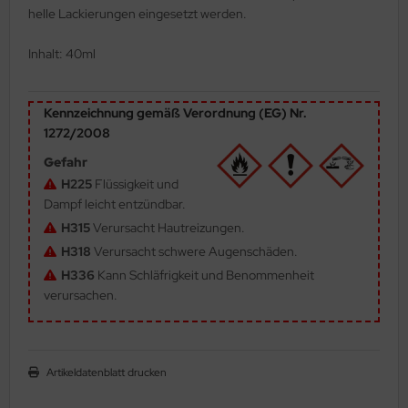
helle Lackierungen eingesetzt werden.
ler
Inhalt: 40ml
yhawk
rces of Valor / Waltersons
Kennzeichnung gemäß Verordnung (EG) Nr.
1272/2008
re Hobby
Gefahr
eedom Model Kits
H225
Flüssigkeit und
Dampf leicht entzündbar.
jimi
H315
Verursacht Hautreizungen.
H318
Verursacht schwere Augenschäden.
ahleri
H336
Kann Schläfrigkeit und Benommenheit
verursachen.
sPatch Models
cko Models
Artikeldatenblatt drucken
ow2B