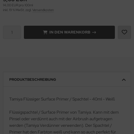
14,00 EUR pro 100ml
inkl. 19 % MwSt. zzgl.
Versandkosten
e Field Model 1:35
rson Modelsport
bre Model - 1:35
assy Hobby
IN DEN WARENKORB
ar Art / Glow 2B 1:35
MK
nstige Hersteller
eatex
kom 1:35
s Werk
miya 1:35
luxe Materials
PRODUKTBESCHREIBUNG
under Model 1:35
ODELKITS
Tamiya Flüssiger Surface Primer / Spachtel - 40ml - Weiß
umpeter 1:35
agon Models
Flüssigspachtel / Surface Primer von Tamiya. Kann mit dem
ezda 1:35
uard
Pinsel oder verdünnt auch mit der Airbrush aufgetragen
werden (Tamiya Verdünner verwenden). Der Spachtel /
behör Maßstab 1:35
ergreen Scale Models
Primer hat den Farbton weiß und kann so auch perfekt für