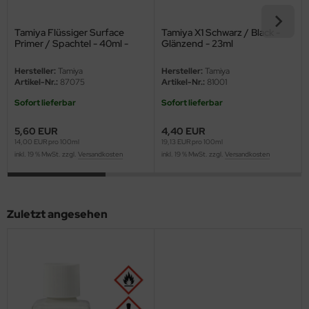
ster Box LTD
Tamiya Flüssiger Surface
Tamiya X1 Schwarz / Black -
ster Tools
Primer / Spachtel - 40ml -
Glänzend - 23ml
Grau
ng Model
Hersteller:
Tamiya
Hersteller:
Tamiya
Artikel-Nr.:
87075
Artikel-Nr.:
81001
liput
Sofort lieferbar
Sofort lieferbar
niArt
5,60 EUR
4,40 EUR
14,00 EUR pro 100ml
19,13 EUR pro 100ml
inkl. 19 % MwSt. zzgl.
Versandkosten
inkl. 19 % MwSt. zzgl.
Versandkosten
nicraft
rage Hobby
Zuletzt angesehen
delcollect
ebius Models
PC
. Hobby / Gunze Sangyo