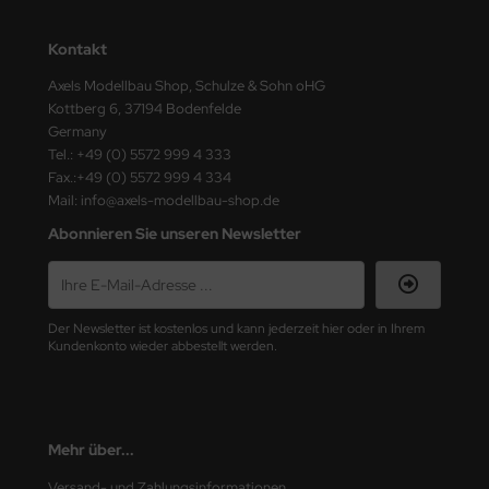
e Field Model
Kontakt
bre Model
Axels Modellbau Shop, Schulze & Sohn oHG
Kottberg 6, 37194 Bodenfelde
HUMO-Kits
Germany
Tel.: +49 (0) 5572 999 4 333
unkmodels
Fax.:+49 (0) 5572 999 4 334
Mail: info@axels-modellbau-shop.de
ar Art
Abonnieren Sie unseren Newsletter
ecial Hobby
ar-Decals
Der Newsletter ist kostenlos und kann jederzeit hier oder in Ihrem
Kundenkonto wieder abbestellt werden.
yata
kom
miya
Mehr über...
Versand- und Zahlungsinformationen