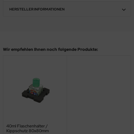
eat Wall Hobby
HERSTELLER INFORMATIONEN
segawa
ller
 Models
Wir empfehlen Ihnen noch folgende Produkte:
bby 2000
bby Boss
bby Craft
mbrol
LOVE KIT
G Models
40ml Flaschenhalter /
M
Kippschutz 80x80mm