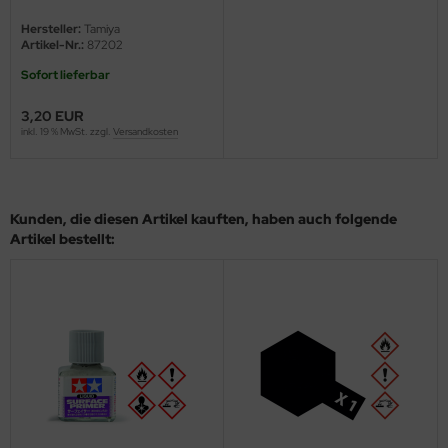
Hersteller:
Tamiya
ini Model
Artikel-Nr.:
87202
leri
Sofort lieferbar
3,20 EUR
ata
inkl. 19 % MwSt. zzgl.
Versandkosten
O Collections
NETIC
Kunden, die diesen Artikel kauften, haben auch folgende
Artikel bestellt:
tty Hawk Model
tare
ick
gic Factory
ASTER