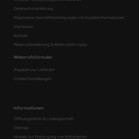
undermodel
Datenschutzerklärung
ger Model
Allgemeine Geschäftsbedingungen mit Kundeninformationen
Impressum
umpeter
Kontakt
lejo
Widerrufsbelehrung & Widerrufsformular
spid Models
Widerrufsformular
ezda
Angaben zur Lieferzeit
Cookie Einstellungen
Informationen
Öffnungszeiten & Ladengeschäft
Sitemap
Hinweis zur Entsorgung von Altbatterien