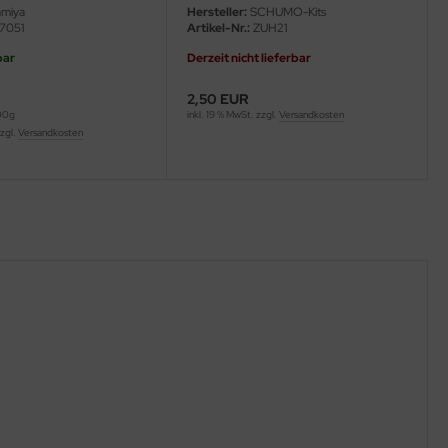
miya
Hersteller:
SCHUMO-Kits
7051
Artikel-Nr.:
ZUH21
bar
Derzeit nicht lieferbar
2,50 EUR
100g
inkl. 19 % MwSt. zzgl.
Versandkosten
zzgl.
Versandkosten