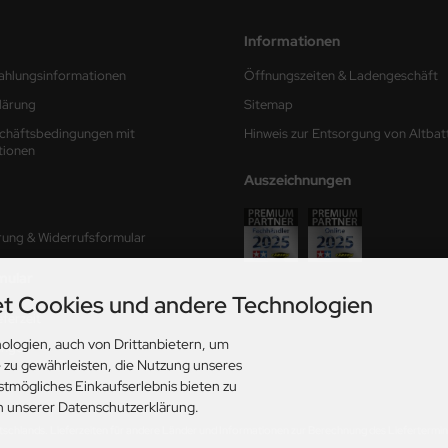
Informationen
ahlungsinformationen
Öffnungszeiten & Ladengeschäft
lärung
Sitemap
chäftsbedingungen mit
Hinweis zur Entsorgung von Altbat
tionen
Auszeichnungen
rung & Widerrufsformular
mular
t Cookies und andere Technologien
ferzeit
ologien, auch von Drittanbietern, um
ungen
e zu gewährleisten, die Nutzung unseres
stmögliches Einkaufserlebnis bieten zu
in unserer Datenschutzerklärung.
utschlands. Lieferzeiten für andere Länder und Informationen zur Berechnung des Liefertermins