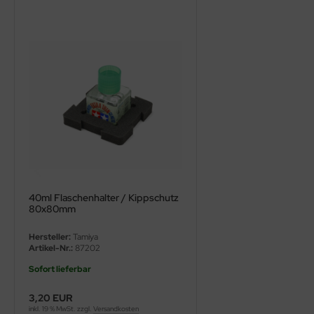
ler
yhawk
rces of Valor / Waltersons
re Hobby
eedom Model Kits
jimi
ahleri
40ml Flaschenhalter / Kippschutz
80x80mm
sPatch Models
Hersteller:
Tamiya
Artikel-Nr.:
87202
cko Models
Sofort lieferbar
ow2B
3,20 EUR
inkl. 19 % MwSt. zzgl.
Versandkosten