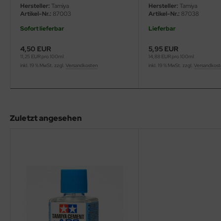
Hersteller:
Tamiya
Hersteller:
Tamiya
Artikel-Nr.:
87003
Artikel-Nr.:
87038
ini Model
Sofort lieferbar
Lieferbar
leri
4,50 EUR
5,95 EUR
11,25 EUR pro 100ml
14,88 EUR pro 100ml
ata
inkl. 19 % MwSt. zzgl.
Versandkosten
inkl. 19 % MwSt. zzgl.
Versandkos
O Collections
NETIC
Zuletzt angesehen
tty Hawk Model
tare
ick
gic Factory
ASTER