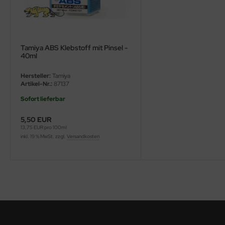
ster Box LTD
ster Tools
Tamiya ABS Klebstoff mit Pinsel -
ng Model
40ml
liput
Hersteller:
Tamiya
Artikel-Nr.:
87137
niArt
Sofort lieferbar
nicraft
5,50 EUR
13,75 EUR pro 100ml
rage Hobby
inkl. 19 % MwSt. zzgl.
Versandkosten
delcollect
ebius Models
PC
. Hobby / Gunze Sangyo