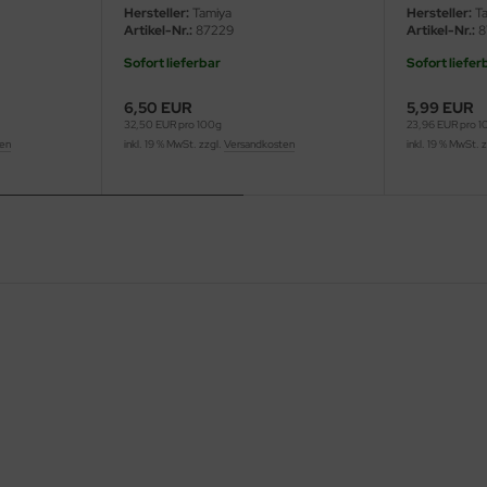
Hersteller:
Tamiya
Hersteller:
Ta
Artikel-Nr.:
87229
Artikel-Nr.:
8
Sofort lieferbar
Sofort liefer
6,50 EUR
5,99 EUR
32,50 EUR pro 100g
23,96 EUR pro 
ten
inkl. 19 % MwSt. zzgl.
Versandkosten
inkl. 19 % MwSt. 