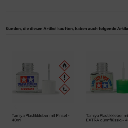
eat Wall Hobby
segawa
ller
Kunden, die diesen Artikel kauften, haben auch folgende Artikel
 Models
bby 2000
bby Boss
bby Craft
mbrol
LOVE KIT
G Models
Tamiya Plastikkleber mit Pinsel -
Tamiya Plastikkleber mi
40ml
EXTRA dünnflüssig - 
M