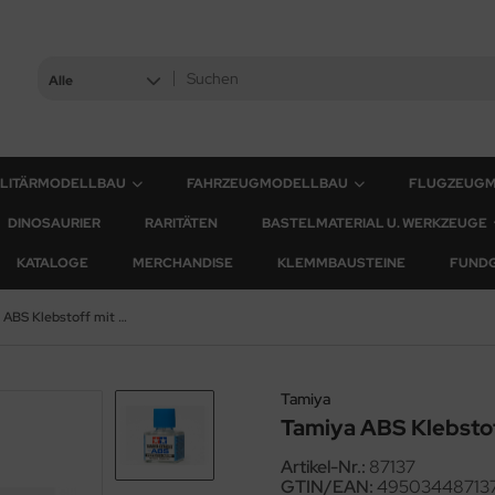
Alle
ILITÄRMODELLBAU
FAHRZEUGMODELLBAU
FLUGZEUG
DINOSAURIER
RARITÄTEN
BASTELMATERIAL U. WERKZEUGE
KATALOGE
MERCHANDISE
KLEMMBAUSTEINE
FUND
Tamiya ABS Klebstoff mit Pinsel - 40ml
Tamiya
Tamiya ABS Klebstof
Artikel-Nr.:
87137
GTIN/EAN:
49503448713