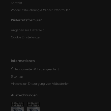
Kontakt
nu-Beemax
Widerrufsbelehrung & Widerrufsformular
Widerrufsformular
nda-Hobby
Angaben zur Lieferzeit
gasus Hobbies
Cookie Einstellungen
atz Nunu
usmodel
Informationen
ar Lights
Öffnungszeiten & Ladengeschäft
ntos Model
Sitemap
Hinweis zur Entsorgung von Altbatterien
vell
ich.Models
Auszeichnungen
den