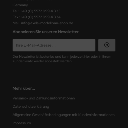
ster Box LTD
Germany
Tel.: +49 (0) 5572 999 4 333
ster Tools
Fax.:+49 (0) 5572 999 4 334
Mail: info@axels-modellbau-shop.de
ng Model
Abonnieren Sie unseren Newsletter
liput
niArt
Der Newsletter ist kostenlos und kann jederzeit hier oder in Ihrem
Kundenkonto wieder abbestellt werden.
nicraft
rage Hobby
Mehr über...
delcollect
Versand- und Zahlungsinformationen
ebius Models
Datenschutzerklärung
PC
Allgemeine Geschäftsbedingungen mit Kundeninformationen
Impressum
. Hobby / Gunze Sangyo