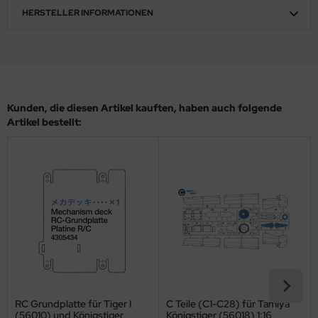
HERSTELLER INFORMATIONEN
ler
yhawk
rces of Valor / Waltersons
Kunden, die diesen Artikel kauften, haben auch folgende
re Hobby
Artikel bestellt:
eedom Model Kits
jimi
ahleri
sPatch Models
cko Models
ow2B
RC Grundplatte für Tiger I
C Teile (C1-C28) für Tamiya
(56010) und Königstiger
Königstiger (56018) 1:16