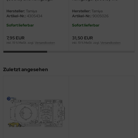
eat Wall Hobby
(56018)
Hersteller:
Tamiya
Hersteller:
Tamiya
segawa
Artikel-Nr.:
4305434
Artikel-Nr.:
9005026
Sofort lieferbar
Sofort lieferbar
ller
7,95 EUR
31,50 EUR
 Models
inkl. 19 % MwSt. zzgl.
Versandkosten
inkl. 19 % MwSt. zzgl.
Versandkosten
bby 2000
bby Boss
Zuletzt angesehen
bby Craft
mbrol
LOVE KIT
G Models
M