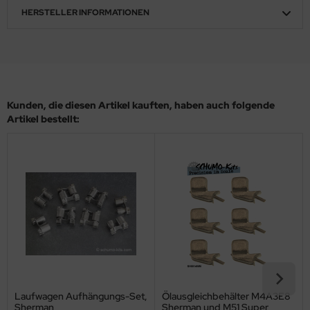
HERSTELLER INFORMATIONEN
ler
yhawk
rces of Valor / Waltersons
Kunden, die diesen Artikel kauften, haben auch folgende
re Hobby
Artikel bestellt:
eedom Model Kits
jimi
ahleri
sPatch Models
cko Models
ow2B
Laufwagen Aufhängungs-Set,
Ölausgleichbehälter M4A3E8
Sherman
Sherman und M51 Super