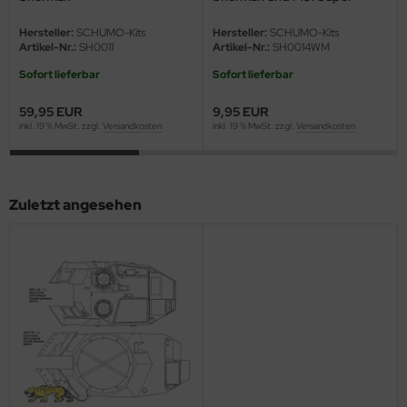
eat Wall Hobby
Sherman - 1:16
Hersteller:
SCHUMO-Kits
Hersteller:
SCHUMO-Kits
segawa
Artikel-Nr.:
SH0011
Artikel-Nr.:
SH0014WM
Sofort lieferbar
Sofort lieferbar
ller
59,95 EUR
9,95 EUR
 Models
inkl. 19 % MwSt. zzgl.
Versandkosten
inkl. 19 % MwSt. zzgl.
Versandkosten
bby 2000
bby Boss
Zuletzt angesehen
bby Craft
mbrol
LOVE KIT
G Models
M