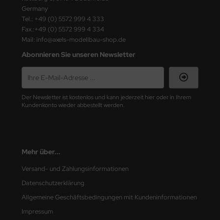
ster Box LTD
Germany
Tel.: +49 (0) 5572 999 4 333
ster Tools
Fax.:+49 (0) 5572 999 4 334
Mail: info@axels-modellbau-shop.de
ng Model
Abonnieren Sie unseren Newsletter
liput
niArt
Der Newsletter ist kostenlos und kann jederzeit hier oder in Ihrem
Kundenkonto wieder abbestellt werden.
nicraft
rage Hobby
Mehr über...
delcollect
Versand- und Zahlungsinformationen
ebius Models
Datenschutzerklärung
PC
Allgemeine Geschäftsbedingungen mit Kundeninformationen
Impressum
. Hobby / Gunze Sangyo