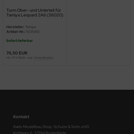
ini Model
Turm Ober- und Unterteil für
Tamiya Leopard 2A6 (56020)
1:16
leri
Hersteller:
Tamiya
Artikel-Nr.:
9335413
ata
Sofort lieferbar
O Collections
76,50 EUR
inkl. 19 % MwSt. zzgl.
Versandkosten
NETIC
tty Hawk Model
tare
ick
gic Factory
Kontakt
ASTER
Axels Modellbau Shop, Schulze & Sohn oHG
Kottberg 6, 37194 Bodenfelde