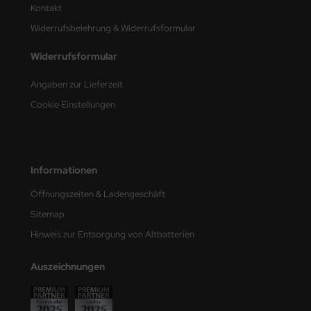
Kontakt
nu-Beemax
Widerrufsbelehrung & Widerrufsformular
Widerrufsformular
nda-Hobby
Angaben zur Lieferzeit
gasus Hobbies
Cookie Einstellungen
atz Nunu
usmodel
Informationen
ar Lights
Öffnungszeiten & Ladengeschäft
ntos Model
Sitemap
Hinweis zur Entsorgung von Altbatterien
vell
ich.Models
Auszeichnungen
den